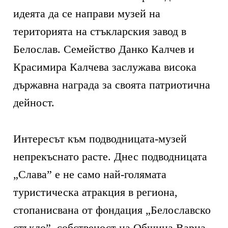
идеята да се направи музей на
територията на стъкларския завод в
Белослав. Семейство Данко Калчев и
Красимира Калчева заслужава висока
държавна награда за своята патриотична
дейност.
Интересът към подводницата-музей
непрекъснато расте. Днес подводницата
„Слава” е не само най-голямата
туристическа атракция в региона,
стопанисвана от фондация „Белославско
стъкло”, собственост на Община Варна.