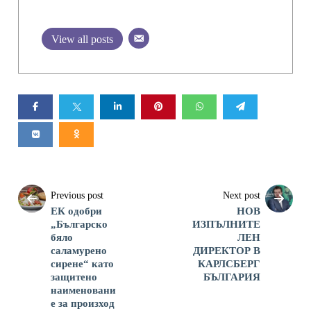
View all posts
Previous post
Next post
ЕК одобри
НОВ
„Българско
ИЗПЪЛНИТЕ
бяло
ЛЕН
саламурено
ДИРЕКТОР В
сирене“ като
КАРЛСБЕРГ
защитено
БЪЛГАРИЯ
наименовани
е за произход