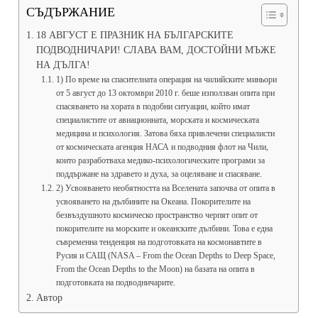
СЪДЪРЖАНИЕ
18 АВГУСТ Е ПРАЗНИК НА БЪЛГАРСКИТЕ
ПОДВОДНИЧАРИ! СЛАВА ВАМ, ДОСТОЙНИ МЪЖЕ
НА ДЪЛГА!
1) По време на спасителната операция на чилийските миньори
от 5 август до 13 октомври 2010 г. беше използван опита при
спасяването на хората в подобни ситуации, който имат
специалистите от авиационната, морската и космическата
медицина и психология. Затова бяха привлечени специалисти
от космическата агенция НАСА и подводния флот на Чили,
които разработваха медико-психологическите програми за
поддържане на здравето и духа, за оцеляване и спасяване.
2) Усвояването необятността на Вселената започва от опита в
усвояването на дълбините на Океана. Покорителите на
безвъздушното космическо пространство черпят опит от
покорителите на морските и океанските дълбини. Това е една
съвременна тенденция на подготовката на космонавтите в
Русия и САЩ (NASA – From the Ocean Depths to Deep Space,
From the Ocean Depths to the Moon) на базата на опита в
подготовката на подводничарите.
Автор