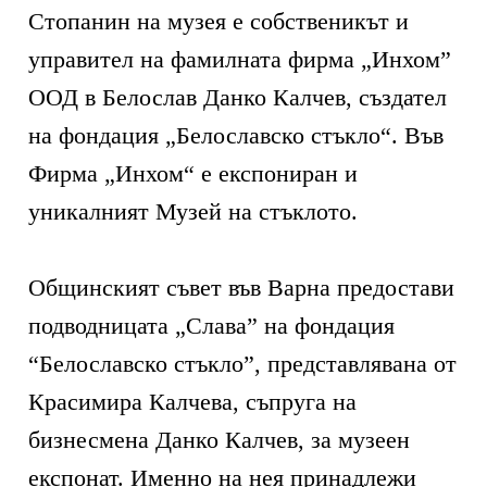
Стопанин на музея е собственикът и
управител на фамилната фирма „Инхом”
ООД в Белослав Данко Калчев, създател
на фондация „Белославско стъкло“. Във
Фирма „Инхом“ е експониран и
уникалният Музей на стъклото.
Общинският съвет във Варна предостави
подводницата „Слава” на фондация
“Белославско стъкло”, представлявана от
Красимира Калчева, съпруга на
бизнесмена Данко Калчев, за музеен
експонат. Именно на нея принадлежи