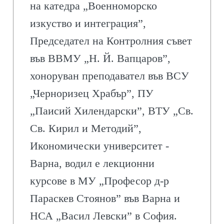
на катедра „Военноморско
изкуство и интеграция”,
Председател на Контролния съвет
във ВВМУ „Н. Й. Вапцаров”,
хоноруван преподавател във ВСУ
„Черноризец Храбър”, ПУ
„Паисий Хилендарски”, ВТУ „Св.
Св. Кирил и Методий”,
Икономически университет -
Варна, водил е лекционни
курсове в МУ „Професор д-р
Параскев Стоянов” във Варна и
НСА „Васил Левски” в София.