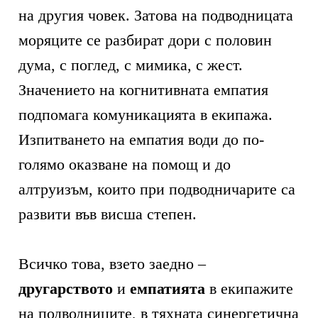
на другия човек. Затова на подводницата
моряците се разбират дори с половин
дума, с поглед, с мимика, с жест.
Значението на когнитивната емпатия
подпомага комуникацията в екипажа.
Изпитването на емпатия води до по-
голямо оказване на помощ и до
алтруизъм, които при подводничарите са
развити във висша степен.
Всичко това, взето заедно –
другарството
и
емпатията
в екипажите
на подводниците, в тяхната синергетична