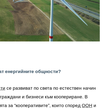
ат енергийните общности?
сти
се развиват по света по естествен начин
 граждани и бизнеси към коопериране. В
ята за “кооперативите”, които според
ООН
и