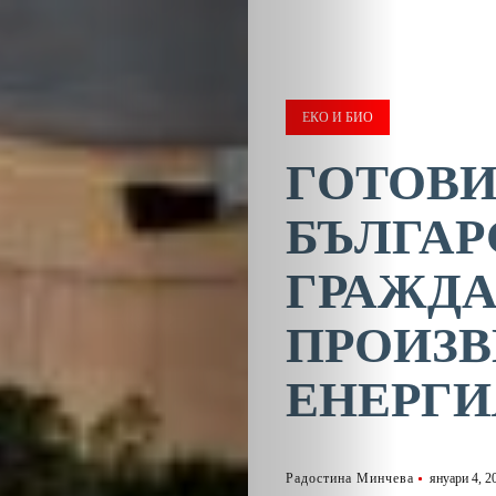
ЕКО И БИО
ГОТОВИ
БЪЛГАР
ГРАЖДА
ПРОИЗВ
ЕНЕРГИ
Радостина Минчева
януари 4, 2