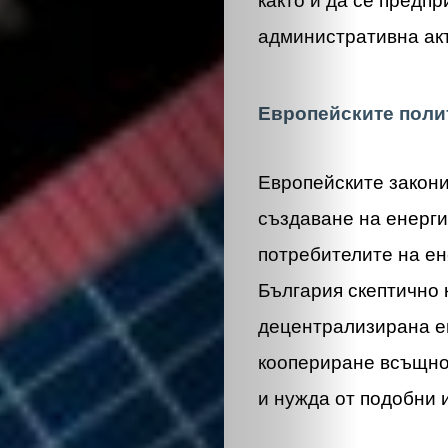
както и да се предп
административна акт
Европейските поли
ЗА
Европейските закони
НАС
създаване на енерги
потребителите на ен
ЛИДЕРИ
България скептично 
децентрализирана ен
СЪБИТИЯ
коопериране всъщнос
БИЗНЕСЪТ
и нужда от подобни 