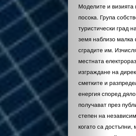
ЕКО
Моделите и визията 
и
посока. Група собст
туристически град н
БИО
земя наблизо малка 
КАНТОРА
сградите им. Изчисл
местната електрораз
ЛИЧНОСТИ
изграждане на дирек
МЕТОДИ
сметките и разпреде
енергия според дяло
ЗА
получават през публ
степен на независимо
УСПЕХ
когато са достъпни, 