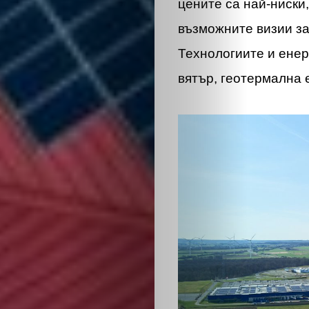
ОБЩЕСТВО
цените са най-ниски,
възможните визии з
ОНЛАЙН
Технологиите и енер
ПАРИ
вятър, геотермална 
ПОТРЕБИТЕ
ПРОФЕСИИ
ПСИХОЛОГ
ТРАНСПОРТ
Search