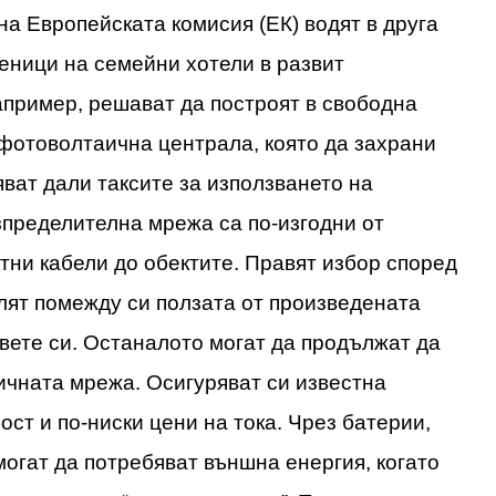
на Европейската комисия (ЕК) водят в друга
веници на семейни хотели в развит
апример, решават да построят в свободна
фотоволтаична централа, която да захрани
яват дали таксите за използването на
пределителна мрежа са по-изгодни от
тни кабели до обектите. Правят избор според
лят помежду си ползата от произведената
вете си. Останалото могат да продължат да
ичната мрежа. Осигуряват си известна
ст и по-ниски цени на тока. Чрез батерии,
могат да потребяват външна енергия, когато