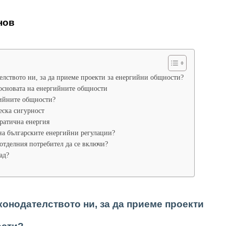
нов
елството ни, за да приеме проекти за енергийни общности?
основата на енергийните общности
гийните общности?
ска сигурност
ратична енергия
на българските енергийни регулации?
 отделния потребител да се включи?
ад?
конодателството ни, за да приеме проекти