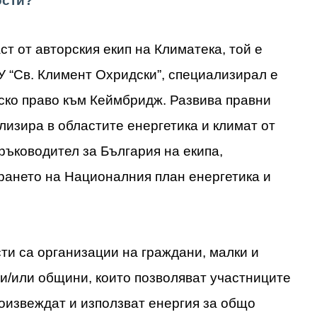
ости?
т от авторския екип на Климатека, той е
У “Св. Климент Охридски”, специализирал e
ско право към Кеймбридж. Развива правни
лизира в областите енергетика и климат от
 ръководител за България на екипа,
рането на Националния план енергетика и
и са организации на граждани, малки и
и/или общини, които позволяват участниците
роизвеждат и използват енергия за общо