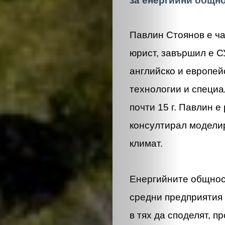
за енергийни общн
Павлин Стоянов е час
юрист, завършил е С
английско и европей
технологии и специа
почти 15 г. Павлин е
консултирал модели
климат.
Енергийните общност
средни предприятия 
в тях да споделят, п