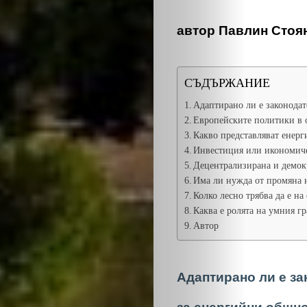
автор Павлин Стоя
СЪДЪРЖАНИЕ
Адаптирано ли е законодат
Европейските политики в 
Какво представляват енер
Инвестиция или икономиче
Децентрализирана и демок
Има ли нужда от промяна 
Колко лесно трябва да е на
Каква е ролята на умния гр
Автор
Адаптирано ли е за