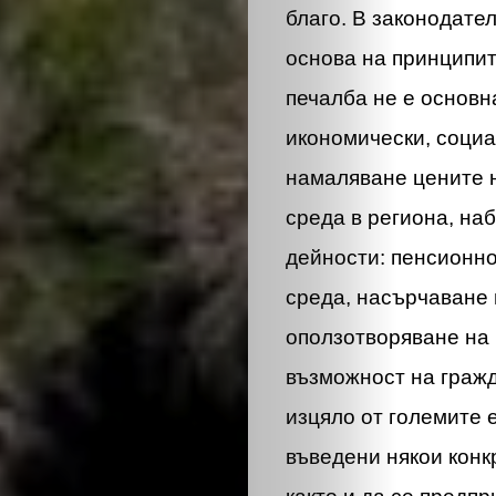
благо. В законодате
основа на принципит
печалба не е основн
икономически, социа
намаляване цените н
среда в региона, на
дейности: пенсионно
среда, насърчаване 
оползотворяване на м
възможност на гражд
изцяло от големите 
въведени някои конк