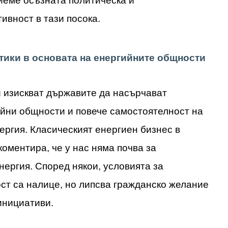
риеме осъзната политическа и
ивност в тази посока.
тики в основата на енергийните общности
 изискват държавите да насърчават
йни общности и повече самостоятелност на
ергия. Класическият енергиен бизнес в
коментира, че у нас няма почва за
ергия. Според някои, условията за
т са налице, но липсва гражданско желание
инициативи.