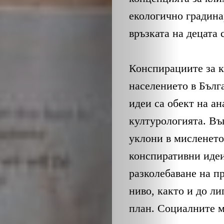
екологично градина
връзката на децата 
Конспирациите за к
населението в Бълг
идеи са обект на ан
културологията. Въ
уклони в мисленето
конспиративни идеи
разколебаване на п
ниво, както и до л
план. Социалните 