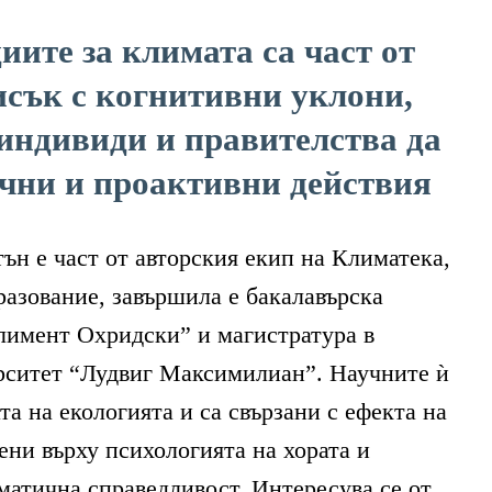
ите за климата са част от
исък с когнитивни уклони,
индивиди и правителства да
ични и проактивни действия
ън е част от авторския екип на Климатека,
разование, завършила е бакалавърска
лимент Охридски” и магистратура в
ситет “Лудвиг Максимилиан”. Научните ѝ
та на екологията и са свързани с ефекта на
ни върху психологията на хората и
матична справедливост. Интересува се от