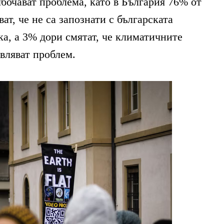
бочават проблема, като в България 76% от
ат, че не са запознати с българската
а, а 3% дори смятат, че климатичните
вляват проблем.