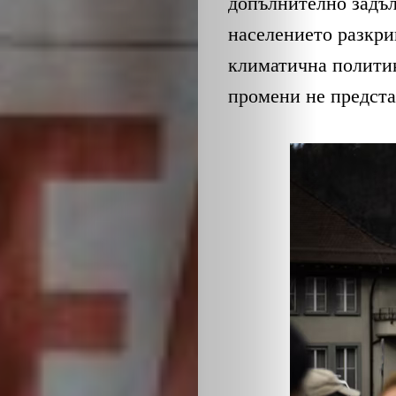
допълнително задъл
населението разкрив
климатична политик
промени не предста
ЗА
НАС
ЛИДЕРИ
СЪБИТИЯ
БИЗНЕСЪТ