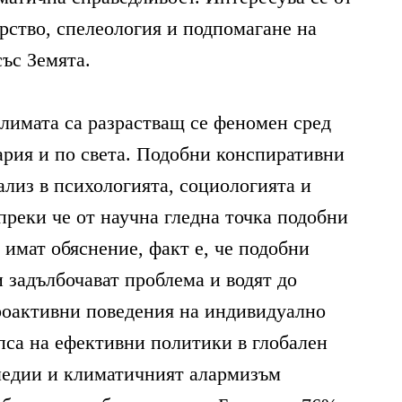
рство, спелеология и подпомагане на
със Земята.
лимата са разрастващ се феномен сред
ария и по света. Подобни конспиративни
ализ в психологията, социологията и
преки че от научна гледна точка подобни
 имат обяснение, факт е, че подобни
 задълбочават проблема и водят до
роактивни поведения на индивидуално
ипса на ефективни политики в глобален
медии и климатичният алармизъм