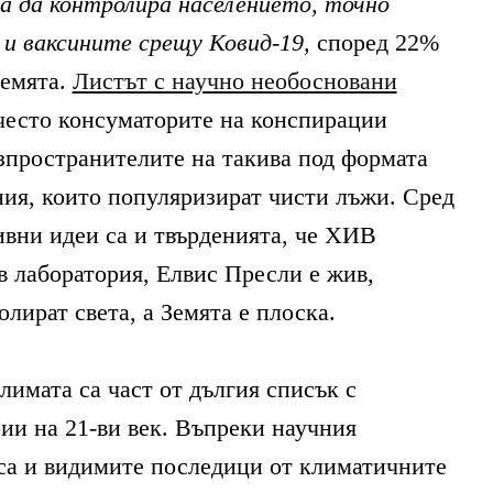
за да контролира населението, точно
и ваксините срещу Ковид-19,
според 22%
Земята.
Листът с научно необосновани
често консуматорите на конспирации
азпространителите на такива под формата
ЛИТЕ
ния, които популяризират чисти лъжи. Сред
вни идеи са и твърденията, че ХИВ
в лаборатория, Елвис Пресли е жив,
ИЯ
лират света, а Земята е плоска.
лимата са част от дългия списък с
ии на 21-ви век. Въпреки научния
са и видимите последици от климатичните