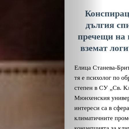
Конспираци
дългия сп
пречещи на 
вземат лог
Елица Станева-Брит
тя е психолог по об
степен в СУ „Св. К
Мюнхенския универ
интереси са в сфера
климатичните проме
концепцията за кли