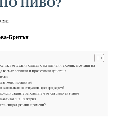
НО НИВО?
, 2022
ева-Бритън
са част от дългия списък с когнитивни уклони, пречещи на
да вземат логични и проактивни действия
имата
яват конспирациите?
я за появата на конспиративни идеи сред хората?
конспирациите за климата е от оргомно значение
навлизат и в България
мата спират реални промени?