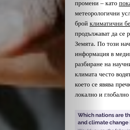
промени – като
пок
метеорологични усл
брой
климатични б
продължават да се 
Земята. По този на
информация в медии
разбиране на научн
климата често водя
което се явява преч
локално и глобално