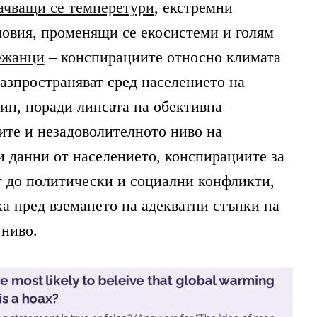
ачващи се темперетури
, екстремни
овия, променящи се екосистеми и голям
ежанци
– конспирациите относно климата
разпространяват сред населението на
чин, поради липсата на обективна
те и незадоволителното ниво на
и данни от населението, конспирациите за
т до политически и социални конфликти,
ка пред вземането на адекватни стъпки на
 ниво.