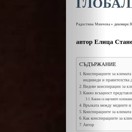
ГЛОБАЛ
Радостина Минчева
декември 30
автор Елица Стан
СЪДЪРЖАНИЕ
Конспирациите за климата 
индивиди и правителства 
Видове конспирации за кл
Какво всъщност представл
Какви са научните основани
Връзката между медиите и 
Конспирациите за климата 
Как конспирациите за кли
Автор