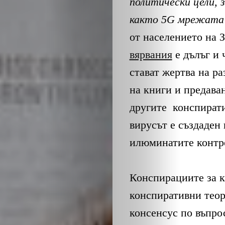
ОБЩЕСТВО
политически цели, 
както 5G мрежата 
ОНЛАЙН
от населението на 
ПАРИ
вярвания
е дълъг и 
стават жертва на р
ПОТРЕБИТЕ
на книги и предава
другите конспирати
ПРОФЕСИИ
вирусът е създаден 
ПСИХОЛОГ
илюминатите контро
ТРАНСПОРТ
Конспирациите за к
конспиративни теор
Search
консенсус по въпро