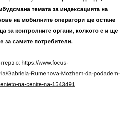
мбудсмана темата за индексацията на
нове на мобилните оператори ще остане
а за контролните органи, колкото е и ще
 за самите потребители.
интервю:
https://www.focus-
garia/Gabriela-Rumenova-Mozhem-da-podadem-
henieto-na-cenite-na-1543491