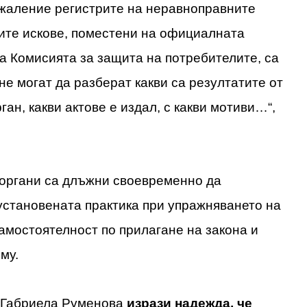
ъжаление регистрите на неравноправните
ните искове, поместени на официалната
а Комисията за защита на потребителите, са
не могат да разберат какви са резултатите от
ган, какви актове е издал, с какви мотиви…“,
органи са длъжни своевременно да
установената практика при упражняването на
амостоятелност по прилагане на закона и
му.
а Габриела Руменова
изрази надежда, че