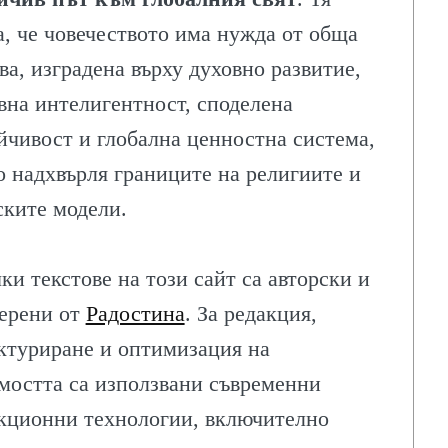
а, че човечеството има нужда от обща
ва, изградена върху духовно развитие,
вна интелигентност, споделена
йчивост и глобална ценностна система,
о надхвърля границите на религиите и
ските модели.
ки текстове на този сайт са авторски и
ерени от
Радостина
. За редакция,
ктуриране и оптимизация на
мостта са използвани съвременни
кционни технологии, включително