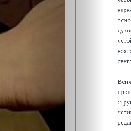
вярв
осно
духо
усто
коят
свет
Всич
пров
стру
чети
реда