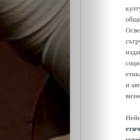
ОБЩЕСТВО
култ
ОНЛАЙН
обще
Осве
ПАРИ
сътр
ПОТРЕБИТЕ
изда
соци
ПРОФЕСИИ
етик
и ав
ПСИХОЛОГ
визи
ТРАНСПОРТ
Нейн
етич
Search
усто