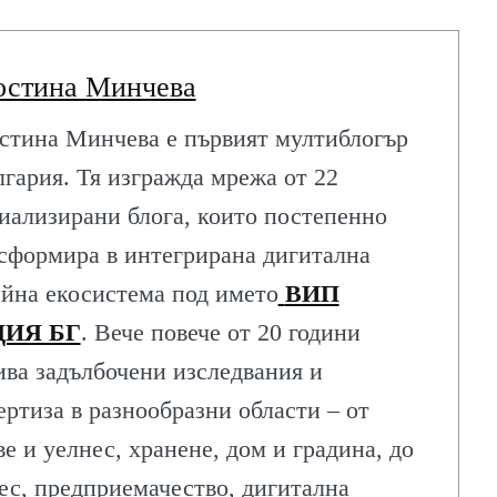
остина Минчева
стина Минчева е първият мултиблогър
лгария. Тя изгражда мрежа от 22
иализирани блога, които постепенно
сформира в интегрирана дигитална
йна екосистема под името
ВИП
ИЯ БГ
. Вече повече от 20 години
ива задълбочени изследвания и
ертиза в разнообразни области – от
ве и уелнес, хранене, дом и градина, до
ес, предприемачество, дигитална