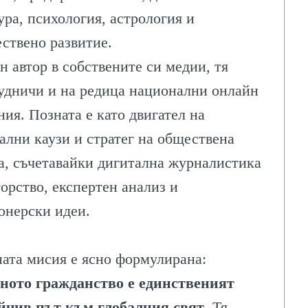
ура, психология, астрология и
ствено развитие.
н автор в собствените си медии, тя
удничи и на редица национални онлайн
ЛИТЕ
ния. Позната е като двигател на
ални каузи и стратег на обществена
а, съчетавайки дигитална журналистика
торство, експертен анализ и
ИЯ
онерски идеи.
ата мисия е ясно формулирана:
ното гражданство е единственият
йчив път към глобалния свят
. Тя