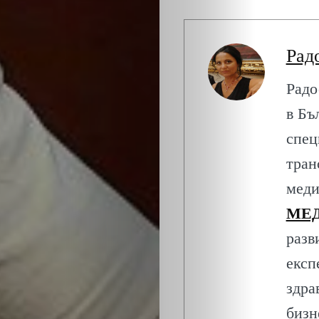
ЕКО
и
Рад
БИО
Радо
в Бъ
КАНТОРА
спец
ЛИЧНОСТИ
тран
меди
МЕТОДИ
МЕД
ЗА
разв
експ
УСПЕХ
здра
бизн