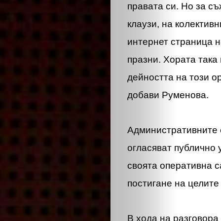
правата си. Но за с
клаузи, на колектив
интернет страница н
празни. Хората така 
дейността на този ор
добави Руменова.
Административните 
огласяват публично 
своята оперативна с
постигане на целите 
В хода на разговор