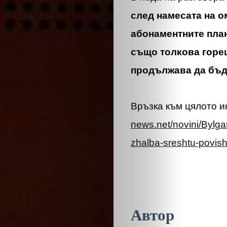
след намесата на о
абонаментните пла
също толкова горещ
продължава да бъде
ЗА
Връзка към цялото 
НАС
news.net/novini/Byl
ЛИДЕРИ
zhalba-sreshtu-povis
СЪБИТИЯ
БИЗНЕСЪТ
Автор