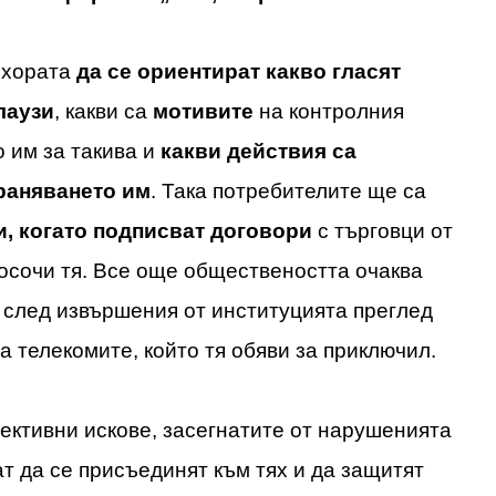
 хората
да се ориентират какво гласят
лаузи
, какви са
мотивите
на контролния
о им за такива и
какви действия са
раняването им
. Така потребителите ще са
и, когато подписват договори
с търговци от
посочи тя. Все още обществеността очаква
след извършения от институцията преглед
а телекомите, който тя обяви за приключил.
лективни искове, засегнатите от нарушенията
т да се присъединят към тях и да защитят