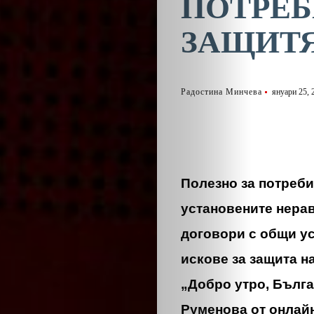
ПОТРЕБ
ЗАЩИТЯ
Радостина Минчева
януари 25, 
Полезно за потреби
установените нера
договори с общи ус
искове за защита н
„Добро утро, Бълг
Руменова от онлайн