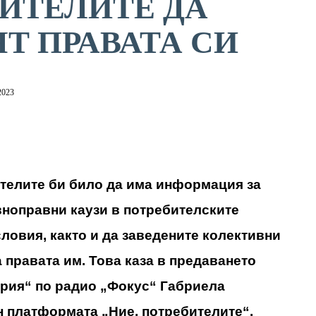
ИТЕЛИТЕ ДА
Т ПРАВАТА СИ
2023
телите би било да има информация за
вноправни каузи в потребителските
ловия, както и да заведените колективни
а правата им. Това каза в предаването
ария“ по радио „Фокус“ Габриела
 платформата „Ние, потребителите“.