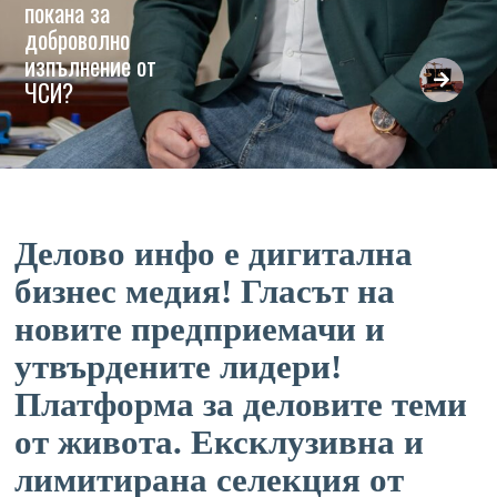
покана за
доброволно
изпълнение от
ЧСИ?
Делово инфо е дигитална
бизнес медия! Гласът на
новите предприемачи и
утвърдените лидери!
Платформа за деловите теми
от живота. Ексклузивна и
лимитирана селекция от