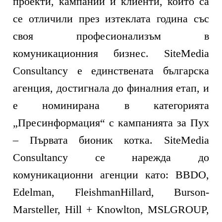
проекти, кампании и клиенти, които са
се отличили през изтеклата година със
своя професионализъм в
комуникационния бизнес. SiteMedia
Consultancy е единствената българска
агенция, достигнала до финалния етап, и
е номинирана в категорията
„Пресинформация“ с кампанията за Пух
– Първата бионик котка. SiteMedia
Consultancy се нарежда до
комуникационни агенции като: BBDO,
Edelman, FleishmanHillard, Burson-
Marsteller, Hill + Knowlton, MSLGROUP,