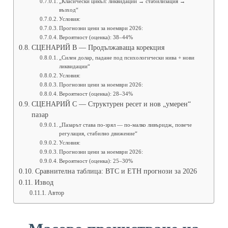
„Класически цикъл: ликвидации → стабилизация →
възход“
Условия:
Прогнозни цени за ноември 2026:
Вероятност (оценка): 38–44%
СЦЕНАРИЙ B — Продължаваща корекция
„Силен долар, падане под психологически нива + нови
ликвидации“
Условия:
Прогнозни цени за ноември 2026:
Вероятност (оценка): 28–34%
СЦЕНАРИЙ C — Структурен ресет и нов „умерен“
пазар
„Пазарът става по-зрял — по-малко ливъридж, повече
регулация, стабилно движение“
Условия:
Прогнозни цени за ноември 2026:
Вероятност (оценка): 25–30%
Сравнителна таблица: BTC и ETH прогнози за 2026
Извод
Автор