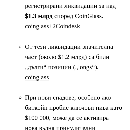
регистрирани ликвидации за над
$1.3 млрд
според CoinGlass.
coinglass
+2
Coindesk
От тези ликвидации значителна
част (около $1.2 млрд) са били
„дълги“ позиции („longs“).
coinglass
При нови спадове, особено ако
биткойн пробие ключови нива като
$100 000, може да се активира
нова вълна принудителни