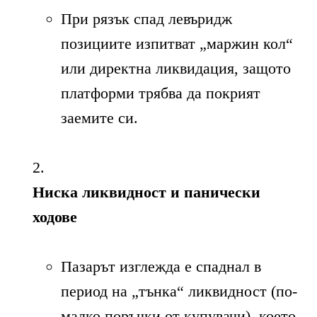
При рязък спад левъридж
позициите изпитват „маржин кол“
или директна ликвидация, защото
платформи трябва да покрият
заемите си.
Ниска ликвидност и панически
ходове
Пазарът изглежда е спаднал в
период на „тънка“ ликвидност (по-
малко поръчки от купувачи), което