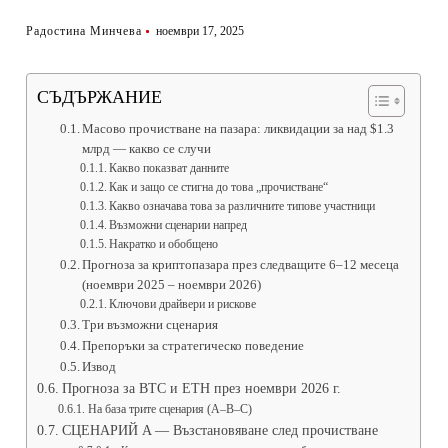
Радостина Минчева
ноември 17, 2025
СЪДЪРЖАНИЕ
Масово прочистване на пазара: ликвидации за над $1.3
млрд — какво се случи
Какво показват данните
Как и защо се стигна до това „прочистване“
Какво означава това за различните типове участници
Възможни сценарии напред
Накратко и обобщено
Прогноза за криптопазара през следващите 6–12 месеца
(ноември 2025 – ноември 2026)
Ключови драйвери и рискове
Три възможни сценария
Препоръки за стратегическо поведение
Извод
Прогноза за BTC и ETH през ноември 2026 г.
На база трите сценария (A–B–C)
СЦЕНАРИЙ A — Възстановяване след прочистване