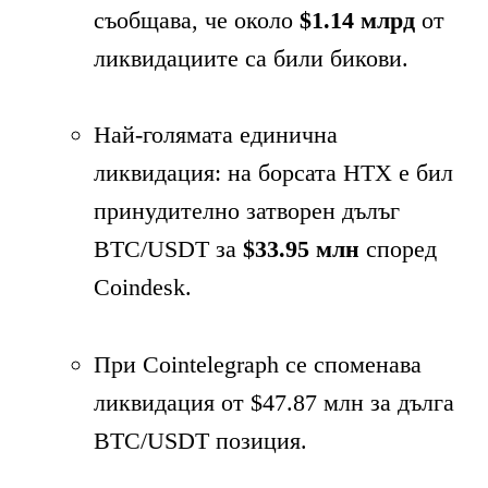
съобщава, че около
$1.14 млрд
от
ликвидациите са били бикови.
Най-голямата единична
ликвидация: на борсата HTX е бил
принудително затворен дълъг
BTC/USDT за
$33.95 млн
според
Coindesk.
При Cointelegraph се споменава
ликвидация от $47.87 млн за дълга
BTC/USDT позиция.