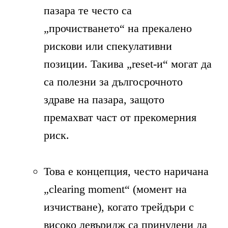
пазара те често са
„прочистването“ на прекалено
рискови или спекулативни
позиции. Такива „reset-и“ могат да
са полезни за дългосрочното
здраве на пазара, защото
премахват част от прекомерния
риск.
Това е концепция, често наричана
„clearing moment“ (момент на
изчистване), когато трейдъри с
високо левъридж са принудени да