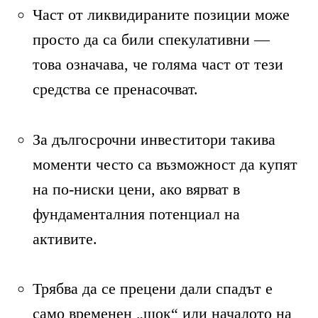
Част от ликвидираните позиции може
просто да са били спекулативни —
това означава, че голяма част от тези
средства се пренасочват.
За дългосрочни инвеститори такива
моменти често са възможност да купят
на по-ниски цени, ако вярват в
фундаменталния потенциал на
активите.
Трябва да се прецени дали спадът е
само временен „шок“ или началото на