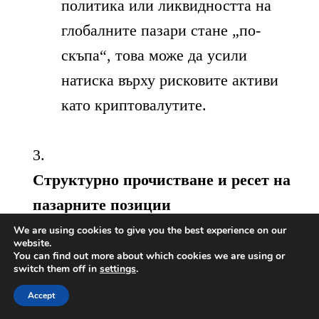
политика или ликвидността на
глобалните пазари стане „по-
скъпа“, това може да усили
натиска върху рисковите активи
като криптовалутите.
Структурно прочистване и ресет на
пазарните позиции
We are using cookies to give you the best experience on our
website.
Текущите ликвидации могат да са
You can find out more about which cookies we are using or
switch them off in
settings
.
част от по-дълбок „лева­реж ресет“
Accept
— премахване на прекалено