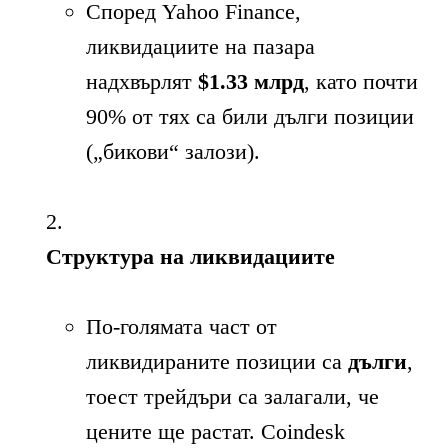
Според Yahoo Finance,
ликвидациите на пазара
надхвърлят
$1.33 млрд
, като почти
90% от тях са били дълги позиции
(„бикови“ залози).
Структура на ликвидациите
По-голямата част от
ликвидираните позиции са
дълги
,
тоест трейдъри са залагали, че
цените ще растат. Coindesk