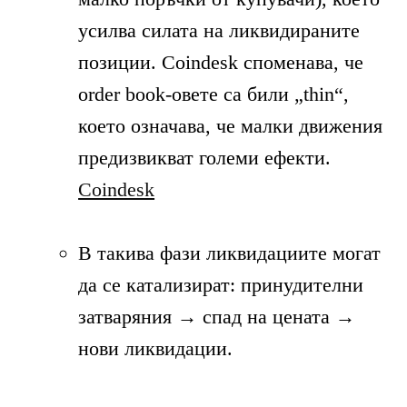
усилва силата на ликвидираните
позиции. Coindesk споменава, че
order book-овете са били „thin“,
което означава, че малки движения
предизвикват големи ефекти.
Coindesk
В такива фази ликвидациите могат
да се катализират: принудителни
затваряния → спад на цената →
нови ликвидации.