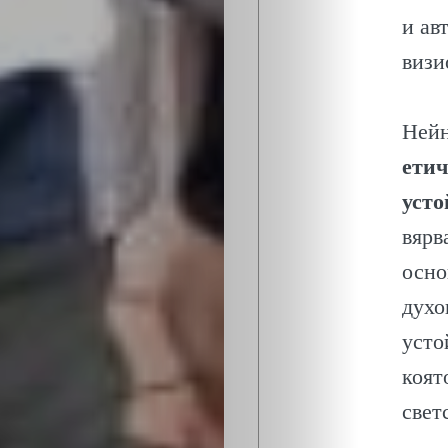
ОБЩЕСТВО
и ав
ОНЛАЙН
визи
ПАРИ
Нейн
ПОТРЕБИТЕ
етич
усто
ПРОФЕСИИ
вярв
осно
ПСИХОЛОГ
духо
ТРАНСПОРТ
усто
коят
свет
Search