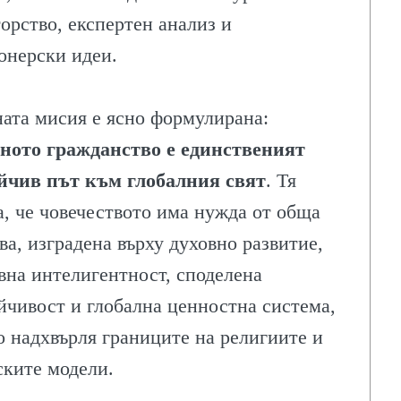
торство, експертен анализ и
онерски идеи.
ата мисия е ясно формулирана:
ЛИТЕ
ното гражданство е единственият
йчив път към глобалния свят
. Тя
а, че човечеството има нужда от обща
ва, изградена върху духовно развитие,
ИЯ
вна интелигентност, споделена
йчивост и глобална ценностна система,
о надхвърля границите на религиите и
ските модели.