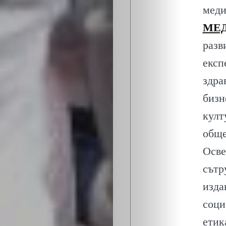
ЕКО
меди
и
МЕД
разв
БИО
експ
здра
КАНТОРА
бизн
ЛИЧНОСТИ
култ
обще
МЕТОДИ
Осве
ЗА
сътр
изда
УСПЕХ
соци
етик