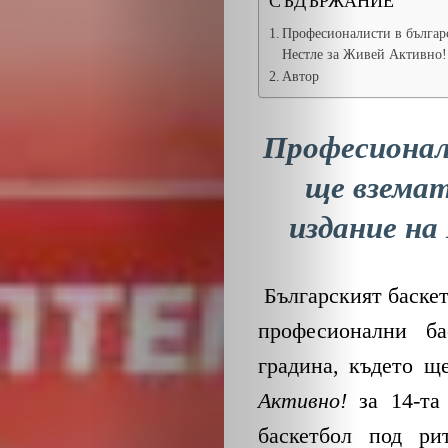
СЪДЪРЖАНИЕ
Професионалисти в българс
Нестле за Живей Активно!
Автор
Професионал
ще взема
издание на
Българският баске
професионални б
градина, където щ
Активно!
за 14-та 
баскетбол под р