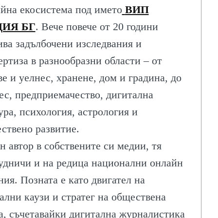
йна екосистема под името
ВИП
ИЯ БГ
. Вече повече от 20 години
ива задълбочени изследвания и
ертиза в разнообразни области – от
ве и уелнес, хранене, дом и градина, до
ес, предприемачество, дигитална
ура, психология, астрология и
ствено развитие.
н автор в собствените си медии, тя
удничи и на редица национални онлайн
ния. Позната е като двигател на
ални каузи и стратег на обществена
а, съчетавайки дигитална журналистика