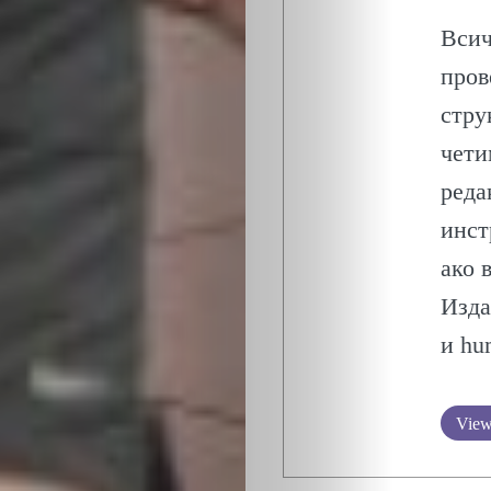
Всич
пров
стру
чети
реда
инст
ако 
Изда
и hu
View 