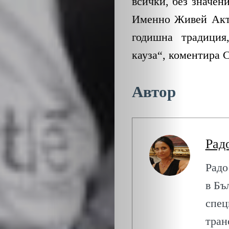
всички, без значен
Именно Живей Акти
годишна традиция
кауза“, коментира 
ЗА
Автор
НАС
ЛИДЕРИ
Рад
Радо
СЪБИТИЯ
в Бъ
БИЗНЕСЪТ
спец
тран