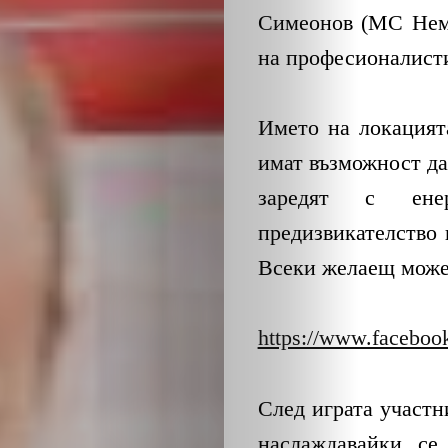
Симеонов (MC Нема
на професионалисти
Името на локацият
имат възможност да 
заредят с ене
предизвикателство 
Всеки желаещ може 
https://www.facebo
Cлед играта участн
наслаждавайки се