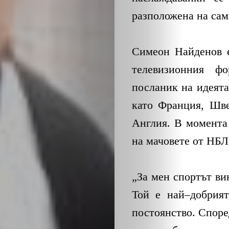
разположена на сам
Симеон Найденов е
телевизионния ф
посланик на идеята
като Франция, Шве
Англия. В момента 
на мачовете от НБЛ
„За мен спортът ви
Той е най–добрият
постоянство. Споре