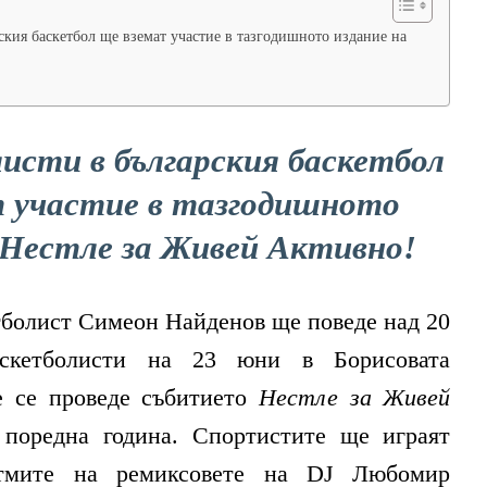
кия баскетбол ще вземат участие в тазгодишното издание на
исти в българския баскетбол
т участие в тазгодишното
 Нестле за Живей Активно!
тболист Симеон Найденов ще поведе над 20
аскетболисти на 23 юни в Борисовата
е се проведе събитието
Нестле за Живей
поредна година. Спортистите ще играят
итмите на ремиксовете на DJ Любомир