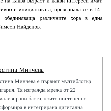
ие на каква възраст и какви интереси имат.
вно е инициативата, превърнала се в 14–
, обединяваща различните хора в една
Симеон Найденов.
остина Минчева
стина Минчева е първият мултиблогър
лгария. Тя изгражда мрежа от 22
иализирани блога, които постепенно
сформира в интегрирана дигитална