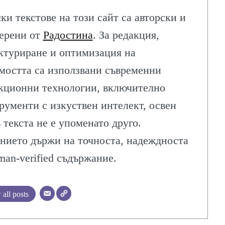
ки текстове на този сайт са авторски и
ерени от
Радостина
. За редакция,
ктуриране и оптимизация на
мостта са използвани съвременни
кционни технологии, включително
рументи с изкуствен интелект, освен
в текста не е упоменато друго.
нието държи на точноста, надеждноста
man-verified съдържание.
all posts