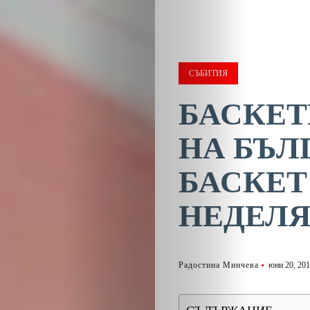
СЪБИТИЯ
БАСКЕТ
НА БЪЛ
БАСКЕТ
НЕДЕЛ
Радостина Минчева
юни 20, 20