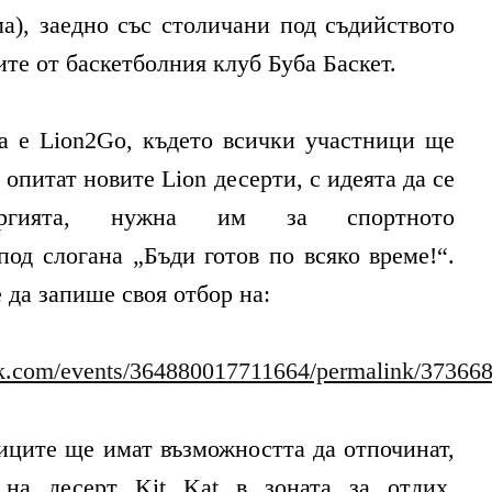
), заедно със столичани под съдийството
те от баскетболния клуб Буба Баскет.
а е Lion2Go, където всички участници ще
опитат новите Lion десерти, с идеята да се
ргията, нужна им за спортното
под слогана „Бъди готов по всяко време!“.
да запише своя отбор на:
ok.com/events/364880017711664/permalink/37366
иците ще имат възможността да отпочинат,
 на десерт Kit Kat в зоната за отдих,