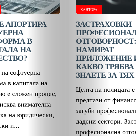
ОБЩЕСТВО
КАНТОРА
ОНЛАЙН
Е АПОРТИРА
ЗАСТРАХОВКИ
УЕРНА
ПРОФЕСИОНА
ПАРИ
ФОРМА В
ОТГОВОРНОСТ:
ТАЛА НА
НАМИРАТ
ПОТРЕБИТЕ
ЕСТВО?
ПРИЛОЖЕНИЕ 
КАКВО ТРЯБВА
ПРОФЕСИИ
 на софтуерна
ЗНАЕТЕ ЗА ТЯХ
ма в капитала на
ПСИХОЛОГ
Целта на полицата е
во е сложен процес,
предпази от финанс
ТРАНСПОРТ
зисква внимателна
загуби професионал
вка на юридически,
дадени сектори. Зас
ки и...
Search
професионална отго