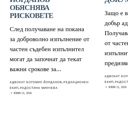
ОБЯСНЯВА
Защо е 
РИСКОВЕТЕ
добър а
След получаване на покана
Получав
за доброволно изпълнение от
от часте
частен съдебен изпълнител
изпълни
могат да започнат да текат
предизви
важни срокове за...
АДВОКАТ БО
ЕКИП
,
РАДОС
АДВОКАТ БОГОМИЛ ЙОРДАНОВ
,
РЕДАКЦИОНЕН
ЮНИ 12, 2026
ЕКИП
,
РАДОСТИНА МИНЧЕВА
ЮНИ 13, 2026