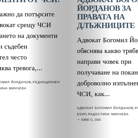
ЙОРДАНОВ ЗА
важно да потърсите
ПРАВАТА НА
двокат срещу ЧСИ
ДЛЪЖНИЦИТЕ
ането на документи
Адвокат Богомил Йо
н съдебен
ЗА
обяснява какво трябв
тел често
направи човек при
НАС
ква тревога,...
получаване на покан
доброволно изпълне
ГОМИЛ ЙОРДАНОВ
,
РЕДАКЦИОНЕН
ЛИДЕРИ
ТИНА МИНЧЕВА
ЧСИ, как...
СЪБИТИЯ
АДВОКАТ БОГОМИЛ ЙОРДАНОВ
,
Р
ЕКИП
,
РАДОСТИНА МИНЧЕВА
БИЗНЕСЪТ
ЮНИ 11, 2026