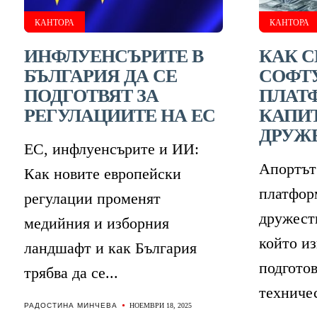
КАНТОРА
КАНТОРА
ИНФЛУЕНСЪРИТЕ В
КАК С
БЪЛГАРИЯ ДА СЕ
СОФТ
ПОДГОТВЯТ ЗА
ПЛАТ
РЕГУЛАЦИИТЕ НА ЕС
КАПИ
ДРУЖ
ЕС, инфлуенсърите и ИИ:
Апортът
Как новите европейски
платфор
регулации променят
дружест
медийния и изборния
който и
ландшафт и как България
подгото
трябва да се...
техничес
РАДОСТИНА МИНЧЕВА
НОЕМВРИ 18, 2025