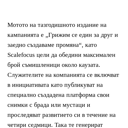
Мотото на тазгодишното издание на
кампанията е „Грижим се един за друг и
заедно създаваме промяна“, като
Scalefocus цели да обедини максимален
брой съмишленици около каузата.
Служителите на компанията се включват
в инициативата като публикуват на
специално създадена платформа свои
снимки с брада или мустаци и
проследяват развитието си в течение на
четири седмици. Така те генерират