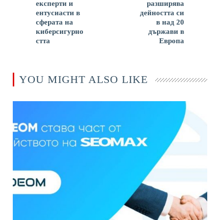
експерти и
разширява
ентусиасти в
дейността си
сферата на
в над 20
киберсигурно
държави в
стта
Европа
YOU MIGHT ALSO LIKE