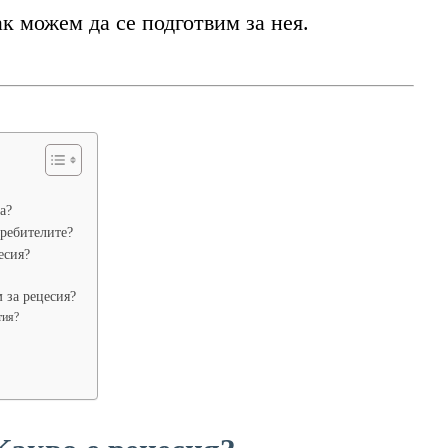
ак можем да се подготвим за нея.
а?
требителите?
есия?
 за рецесия?
тия?