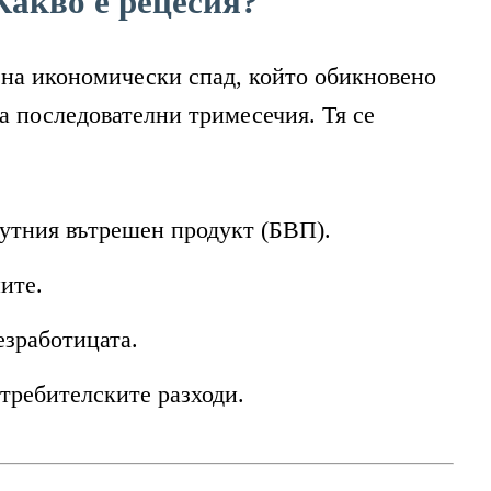
Какво е рецесия?
 на икономически спад, който обикновено
а последователни тримесечия. Тя се
утния вътрешен продукт (БВП).
ите.
езработицата.
требителските разходи.