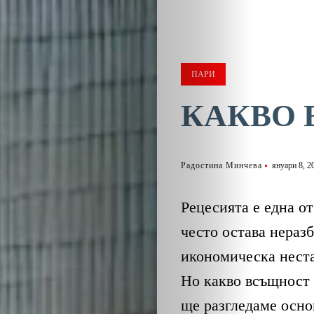
ПАРИ
КАКВО 
Радостина Минчева
януари 8, 2
Рецесията е една о
често остава неразб
икономическа неста
Но какво всъщност 
ще разгледаме осно