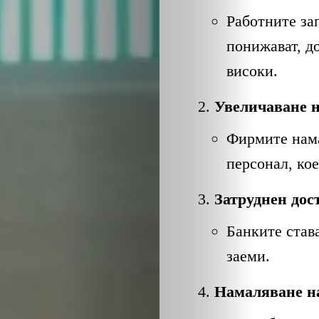
ЕКО
Работните за
и
понижават, до
високи.
БИО
Увеличаване н
КАНТОРА
Фирмите нама
ЛИЧНОСТИ
персонал, ко
МЕТОДИ
Затруднен дос
Банките став
ЗА
заеми.
УСПЕХ
Намаляване н