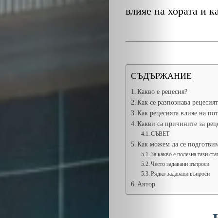
влияе на хората и к
СЪДЪРЖАНИЕ
Какво е рецесия?
Как се разпознава рецесият
Как рецесията влияе на по
Какви са причините за рец
СЪВЕТ
Как можем да се подготвим
За какво е полезна тази ста
Често задавани въпроси
Рядко задавани въпроси
Автор