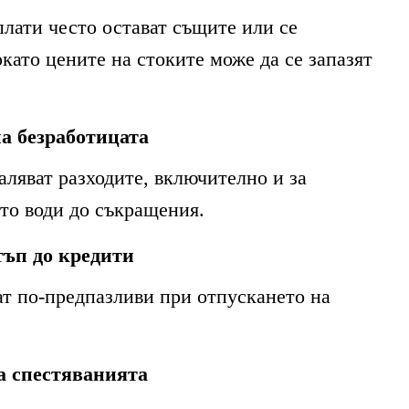
плати често остават същите или се
като цените на стоките може да се запазят
а безработицата
ляват разходите, включително и за
ето води до съкращения.
тъп до кредити
ат по-предпазливи при отпускането на
а спестяванията