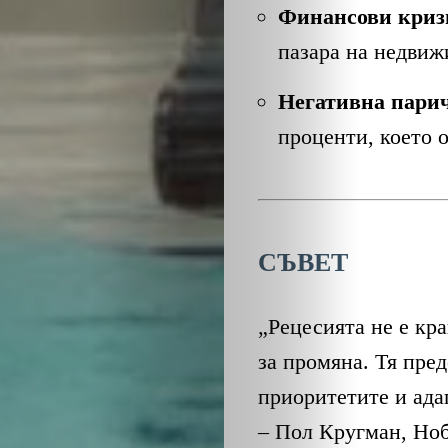
Финансови криз
пазара на недвиж
Негативна пари
проценти, което 
СЪВЕТ
„Рецесията не е кр
за промяна. Тя пре
приоритетите и ада
– Пол Кругман, Ноб