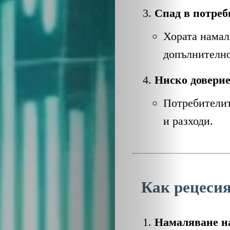
Спад в потреб
Хората намаля
допълнително
Ниско доверие
ЗА
Потребителит
НАС
и разходи.
ЛИДЕРИ
СЪБИТИЯ
Как рецесия
БИЗНЕСЪТ
Намаляване на