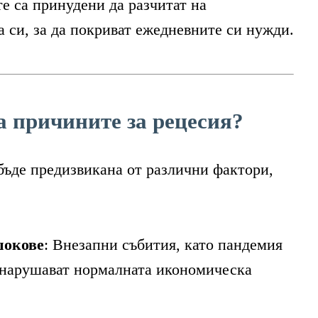
е са принудени да разчитат на
а си, за да покриват ежедневните си нужди.
ЛИТЕ
а причините за рецесия?
бъде предизвикана от различни фактори,
ИЯ
шокове
: Внезапни събития, като пандемия
 нарушават нормалната икономическа