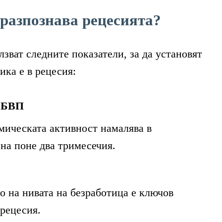
 разпознава рецесията?
зват следните показатели, за да установят
ика е в рецесия:
 БВП
мическата активност намалява в
на поне два тримесечия.
о на нивата на безработица е ключов
 рецесия.