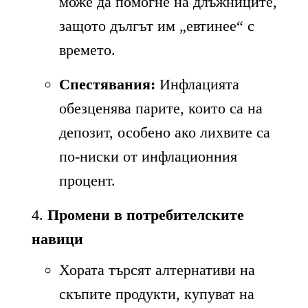
може да помогне на длъжниците,
защото дългът им „евтинее“ с
времето.
Спестявания:
Инфлацията
обезценява парите, които са на
депозит, особено ако лихвите са
по-ниски от инфлационния
процент.
Промени в потребителските
навици
Хората търсят алтернативи на
скъпите продукти, купуват на