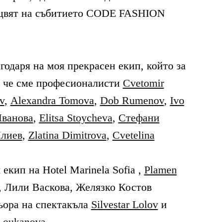
цвят на събитието
CODE FASHION
годаря на моя прекрасен екип, който за
, че сме професионалисти
Cvetomir
v
,
Alexandra Tomova
,
Dob Rumenov
,
Ivo
Иванова
,
Elitsa Stoycheva
,
Стефани
лиев
,
Zlatina Dimitrova
,
Cvetelina
кип на Hotel Marinela Sofia ,
Plamen
, Лили Васкова, Желязко Костов
ьора на спектакъла
Silvestar Lolov
и
Loukanova
.