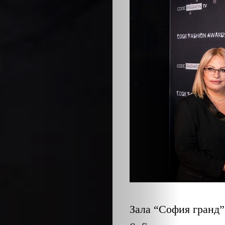
ЕКО
и
БИО
КАНТОРА
ЛИЧНОСТИ
МЕТОДИ
ЗА
УСПЕХ
Зала “София гранд”