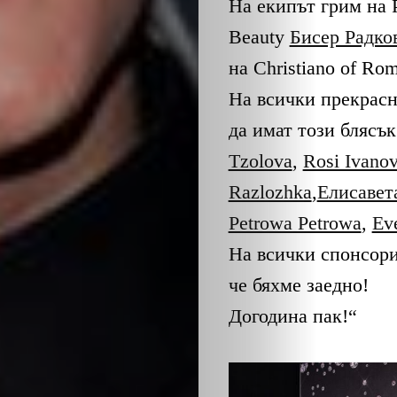
На екипът грим на 
Beauty
Бисер Радко
на Christiano of Ro
На всички прекрасн
да имат този блясък
ЗА
Tzolova
,
Rosi Ivano
Razlozhka
,
Елисавет
НАС
Petrowa Petrowa
,
Ev
ЛИДЕРИ
На всички спонсори 
че бяхме заедно!
СЪБИТИЯ
Догодина пак!“
БИЗНЕСЪТ