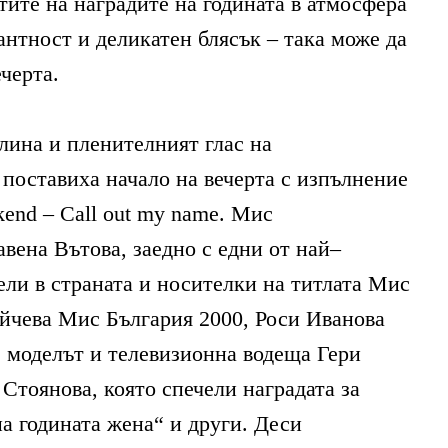
ите на наградите на годината в атмосфера
антност и деликатен блясък
–
така може да
черта
.
лина и пленителният глас на
ЛИТЕ
,
поставиха начало на вечерта с изпълнение
end – Call out my name.
Мис
авена Вътова
,
заедно с едни от
най
–
ИЯ
ели в страната и носителки на титлата Мис
йчева Мис България
2000,
Роси Иванова
,
моделът и телевизионна водеща Гери
 Стоянова
,
която спечели наградата за
а годината жена“ и други
.
Деси