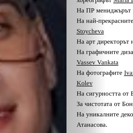
На ПР мениджърът 
На най-прекраснит
Stoycheva
На арт директорът 
На графичните диз
Vassev Vankata
На фотографите
Iva
Kolev
На сигурността от 
За чистотата от Бо
На уникалните деко
Атанасова.