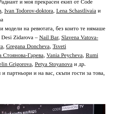
Радиант и моя прекрасен екип от Code
в
,
Ivan Todorov-doktora
,
Lena Schastlivaia
и
ma
и модели на ревютата, без които те нямаше
 Desi Zidarova –
Nail Bar
,
Slavena Vatova-
va
,
Gregana Doncheva
,
Tsveti
а Стоянова-Гарева
,
Vania Peycheva
,
Rumi
elin Grigorova
,
Petya Stoyanova
и др.
и партньори и на вас, скъпи гости за това,