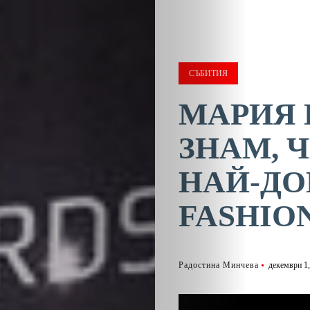
СЪБИТИЯ
МАРИЯ 
ЗНАМ, 
НАЙ-ДО
FASHIO
Радостина Минчева
декември 1,