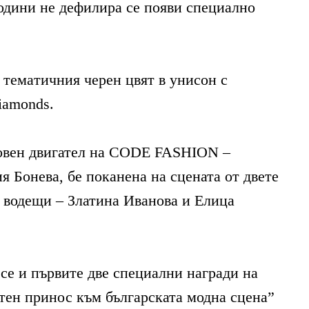
години не дефилира се появи специално
в
тем
a
тичния черен цвят в унисон с
iamonds.
овен двигател на
CODE FASHION –
я Бонева
,
бе поканена на сцената от двете
и водещи
–
Златина Иванова и Елица
се и първите две специални награди на
тен принос към българската модна сцена”