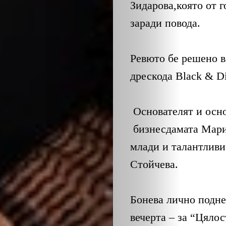
Зидарова
,
която от 
заради повода
.
Ревюто бе решено 
дрескода
Black
&
D
Основателят и осн
бизнесдамата Мари
млади и талантлив
Стойчева
.
Бонева лично подне
вечерта
–
за “Цялос