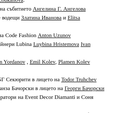
на
събитието
Ангелина Г. Ангелова
е водещи
Златина Иванова
и
Elitsa
на Code Fashion
Anton Uzunov
айнери Lubina
Luybina Hristemova
Ivan
n Yordanov
,
Emil Kolev
,
Plamen Kolev
БГ Секюрити в лицето на
Todor Truhchev
нанза Бачорски в лицето на
Георги Бачорски
ратори на Event Decor Diamanti и Соня