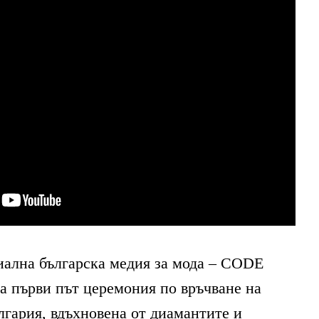
ална българска медия за мода
– CODE
за първи път церемония по връчване на
лгария
,
вдъхновена от диамантите и