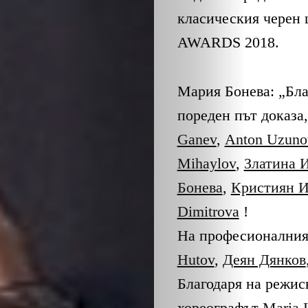
класическия черен 
AWARDS 2018.
Мария Бонева: „Бла
пореден път доказа
Ganev
,
Anton Uzuno
Mihaylov
,
Златина 
Бонева
,
Кристиян И
Dimitrova
!
На професионалния е
Hutov
,
Деян Дянков
Благодаря на режис
хореографът
Maria 