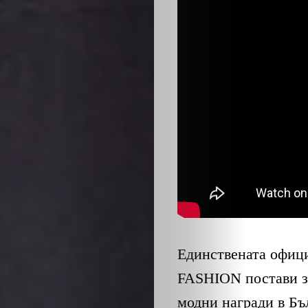
Единствената офици
FASHION
постави 
модни награди в Бъ