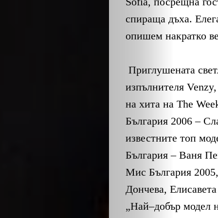
ОБЩЕСТВО
Sofia,
посрещна гост
спираща дъха
.
Елег
ОНЛАЙН
опишем накратко ве
ПАРИ
Приглушената свет
ПОТРЕБИТЕ
изпълнителя
Venzy
на хита на
The Week
ПРОФЕСИИ
България
2006 –
Сл
ПСИХОЛОГ
известните топ мод
България
–
Ваня Пе
ТРАНСПОРТ
Мис България
2005
Дончева
,
Елисавета
Search
„Най
–
добър модел н