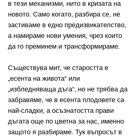
в тези механизми, нито в кризата на
новото. Само когато, разбира се, не
застиваме в едно предизвикателство,
а намираме нови умения, чрез които
да го преминем и трансформираме.
Съществува мит, че старостта е
„есента на живота“ или
„избледняваща дъга“, но не трябва да
забравяме, че в есента плодовете са
най-сладки, а осъзнатостта прави
дъгата още по цветна за нас, именно
защото я разбираме. Тук въпросът в