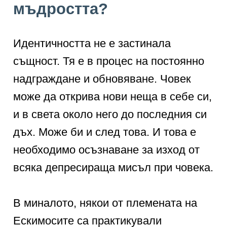
мъдростта?
Идентичността не е застинала
същност. Тя е в процес на постоянно
надграждане и обновяване. Човек
може да открива нови неща в себе си,
и в света около него до последния си
дъх. Може би и след това. И това е
необходимо осъзнаване за изход от
всяка депресираща мисъл при човека.
В миналото, някои от племената на
Ескимосите са практикували