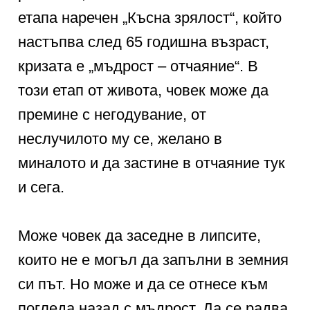
етапа наречен „Късна зрялост“, който
настъпва след 65 годишна възраст,
кризата е „мъдрост – отчаяние“. В
този етап от живота, човек може да
премине с негодувание, от
неслучилото му се, желано в
миналото и да застине в отчаяние тук
и сега.
Може човек да заседне в липсите,
които не е могъл да запълни в земния
си път. Но може и да се отнесе към
погледа назад с мъдрост. Да се радва