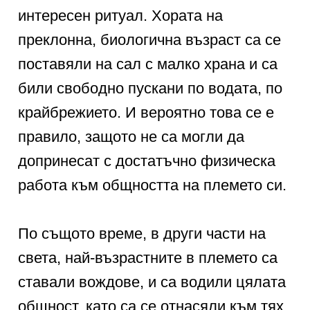
интересен ритуал. Хората на
преклонна, биологична възраст са се
поставяли на сал с малко храна и са
били свободно пускани по водата, по
крайбрежието. И вероятно това се е
правило, защото не са могли да
допринесат с достатъчно физическа
работа към общността на племето си.
По същото време, в други части на
света, най-възрастните в племето са
ставали вождове, и са водили цялата
общност, като са се отнасяли към тях