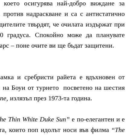
 което осигурява най-добро виждане за
а против надраскване и са с антистатично
дителите твърдят, че очилата издържат при
0 градуса. Спокойно може да планувате
арс – поне очите ви ще бъдат защитени.
амка и сребристи райета е вдъхновен от
 на Боуи от турнето посветено на шестия
ane,
излязъл през 1973-та година.
he Thin White Duke Sun”
е по-елегантен и е
та, които поп идолът носи във филма
“The