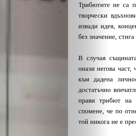
Трибютите не са п
творчески вдъхнов
извади идея, конце
без значение, стига
В случая същина
онази негова част, 
към дадена лично
достатъчно впечатл
прави трибют на 
спомене, че по отн
той никога не е пре