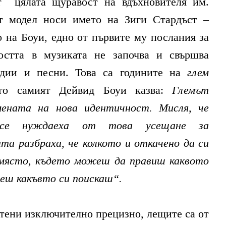
т цялата щуравост на вдъхновителя им.
т модел носи името на Зиги Стардъст –
то на Боуи, едно от първите му послания за
остта в музиката не започва и свършва
одии и песни. Това са годините на
глем
ето самият Дейвид Боуи казва:
Глемът
мената на нова идентичност. Мисля, че
 се нуждаеха от това усещане за
та разбраха, че колкото и откачено да си
 място, където можеш да правиш каквото
деш какъвто си поискаш“.
тени изключително прецизно, лещите са от