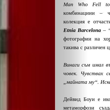
ОБЩЕСТВО
Man Who Fell to
ОНЛАЙН
комбинациии – ч
колекция е отчаст
ПАРИ
Etnia Barcelona
– 
фотографии на хор
ПОТРЕБИТЕ
такива с различен ц
ПРОФЕСИИ
Винаги съм имал в
ПСИХОЛОГ
човек. Чувствах с
ТРАНСПОРТ
„майната му“. Иск
Дейвид Боуи е ико
Search
метаморфози създ