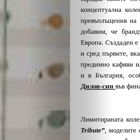
концептуална коле
превъплъщения на 
добавим, че бранд
Европа. Създаден е 
и сред първите, вк
предимно кафяви и
и в България, ос
Дилов-син
във фин
Лимитираната коле
Tribute”
, моделите 