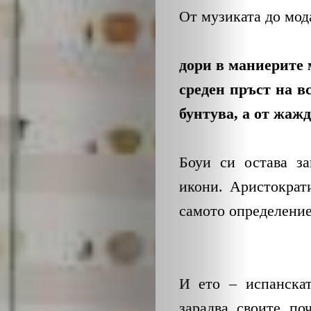
От музиката до мод
дори в маниерите 
среден пръст на в
бунтува, а от жажд
Боуи си остава за
икони. Аристократ
самото определение
И ето – испанска
зарадва своите по