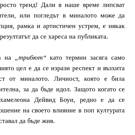
росто тренд! Дали в наше време липсват
ители, или погледът в миналото може да
пция, рамка и артистичен устрем, е някак
 резултатът да се хареса на публиката.
та на
„трибют“
като термин засяга само
чиято цел е да се изрази респект и възхита
ст от миналото. Личност, която е била
ителна, за да бъде идол. Защото когато се
хамелеона Дейвид Боуи, редно е да се
ошение на своето влияние в поп културата
ставал да бъде жив.