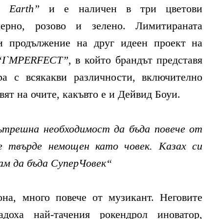
 Earth”
и е наличен в три цветови
ерно, розово и зелено. Лимитираната
и продължение на друг идеен проект на
“I`MPERFECT”
, в който брандът представя
а с всякакви различности, включително
ЛИТЕ
вят на очите, какъвто е и Дейвид Боуи.
ътрешна необходимост да бъда повече от
ИЯ
е твърде немощен като човек. Казах си
ам да бъда СуперЧовек“
на, много повече от музикант. Неговите
адоха най-тачения рокендрол иноватор,