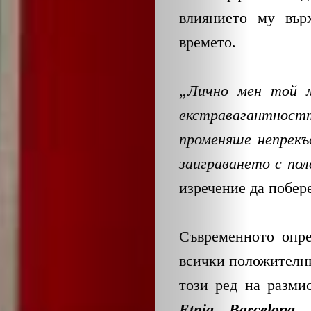
влиянието му вър
времето.
„Лично мен той м
екстравагантност
променяше непрекъ
заиграването с по
изречение да побер
Съвременното опр
всички положителни
този ред на разми
Etnia Barcelona
,
с