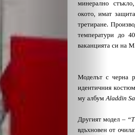
ЕКО
минерално стъкло,
окото, имат защит
и
третиране. Произво
БИО
температури до 40
ваканцията си на М
КАНТОРА
ЛИЧНОСТИ
Моделът с черна р
МЕТОДИ
идентичния костюм
му албум
Aladdin S
ЗА
УСПЕХ
Другият модел –
“T
вдъхновен от очила