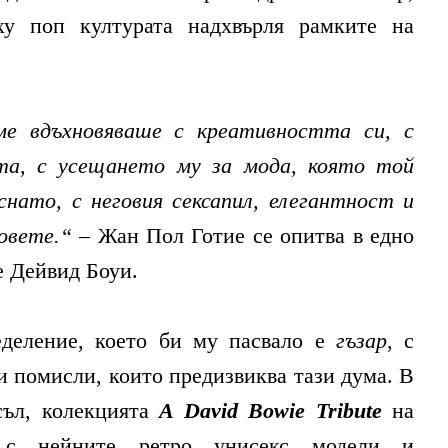
ху поп културата надхвърля рамките на
е вдъхновяваше с креативността си, с
та, с усещането му за мода, която той
снато, с неговия сексапил, елегантност и
ловете.“ –
Жан Пол Готие се опитва в едно
е Дейвид Боуи.
еделение, което би му пасвало е
гъзар
, с
 помисли, които предизвиква тази дума. В
съл, колекцията
A David Bowie Tribute
на
 нейните ретро унисекс модели и