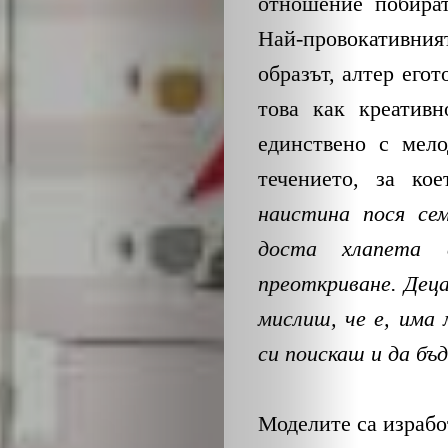
отношение побира
Най-провокативния
образът, алтер его
това как креативн
единствено с мел
ЗА
течението, за ко
наистина пося се
НАС
доста хлапета
ЛИДЕРИ
преоткриване. Деца
мислиш, че е, има
СЪБИТИЯ
си поискаш и да бъ
БИЗНЕСЪТ
Моделите са израбо