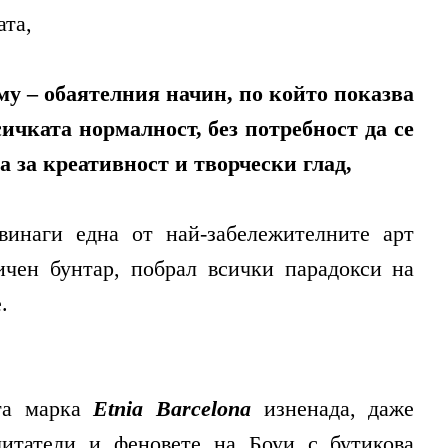
ата,
му – обаятелния начин, по който показва
сичката нормалност, без потребност да се
а за креативност и творчески глад,
винаги една от най-забележителните арт
ичен бунтар, побрал всички парадокси на
.
та марка
Etnia Barcelona
изненада, даже
читатели и феновете на Боуи с бутикова