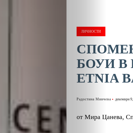
ЛИЧНОСТИ
СПОМЕН
БОУИ В
ETNIA 
Радостина Минчева
декември 9,
от Мира Цанева, С