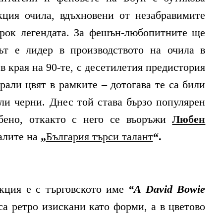
кция очила, вдъхновени от незабравимите
рок легендата. За фешън-любопитните ще
ът е лидер в производството на очила в
в края на 90-те, с десетилетия предистория
арали цвят в рамките – дотогава те са били
ли черни. Днес той става бързо популярен
обено, откакто с него се въоръжи
Любен
алите на
„
България търси талант
“.
кция е с търговското име
“A David Bowie
са ретро изискани като форми, а в цветово