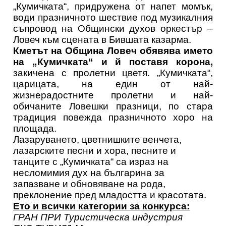
„Кумичката“, придружена от напет момък,
води празничното шествие под музикалния
съпровод на Общински духов оркестър –
Ловеч към сцената в Бившата казарма.
Кметът на Община Ловеч обявява името
на „Кумичката“ и й поставя корона,
закичена с пролетни цветя. „Кумичката“,
царицата, на един от най-
жизнерадостните пролетни и най-
обичаните Ловешки празници, по стара
традиция повежда празничното хоро на
площада.
Лазаруването, цветнишките венчета,
лазарските песни и хора, песните и
танците с „Кумичката“ са израз на
несломимия дух на българина за
запазване и обновяване на рода,
преклонение пред младостта и красотата.
Ето и всички категории за конкурса:
ГРАН ПРИ Туристическа индустрия