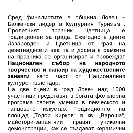
Сред финалистите е община Ловеч –
Балкански лидер в Културния Туризъм .
Пролетният празник Цветница е
традиционен за града. Ежегодно в дните
Лазаровден и Цветница от края на
деветнадесети век, та и досега в рамките
на празника се организират и провеждат
Национален събор на народното
творчество и панаир на художествените
занаяти
като част от Националния
културен календар.
На две сцени в град Ловеч над 1500
участници представят в богата фолклорна
програма своите умения в певческото и
танцовото изкуство. Традиционно, на
площад „Тодор Кирков“ в кв. „Вароша“,
майстори-занаятчии правят уникални
демонстрации, как се създават керамични