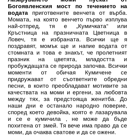
Богоявленския мост по течението на
водата
приготвените венчета от върба.
Момата, на която венчето първо изплува
най-отпред, тя е „Кумичката“ или
Кръстница на празничната Цветница в
Ловеч, тя е избраната. Всички ще я
поздравят, момък ще и напие водата от
стомната и това е знакът, че пролетният
празник на цветята, младостта и
пробуждащата се природа започва. Всички
моменти от обичая Кумичене се
придружават от съответните обредни
песни, в които преобладават мотивите за
качествата на моми и ергени, за любовта
между тях, за предстояща женитба. До
наши дни е останало народно поверие,
според което девойка, която е лазарувала
и се е кумичила , не може да бъде
похитена от змей. Тя вече има право да се
моми, да очаква сватове и да се ожени.