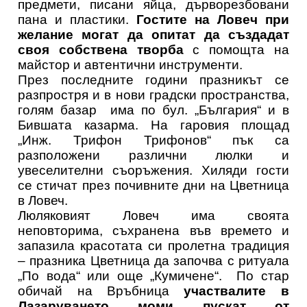
предмети, писани яйца, дърворезбовани
пана и пластики.
Гостите на Ловеч при
желание могат да опитат да създадат
своя собствена творба
с помощта на
майстор и автентични инструменти.
През последните години празникът се
разпростря и в нови градски пространства,
голям базар има по бул. „България“ и в
Бившата казарма. На гаровия площад
„Инж. Трифон Трифонов“ пък са
разположени различни люлки и
увеселителни съоръжения. Хиляди гости
се стичат през почивните дни на Цветница
в Ловеч.
Люляковият Ловеч има своята
неповторима, съхранена във времето и
запазила красотата си пролетна традиция
– празника Цветница да започва с ритуала
„По вода“ или още „Кумичене“. По стар
обичай на Връбница
участвалите в
Лазаруването моми пускат от