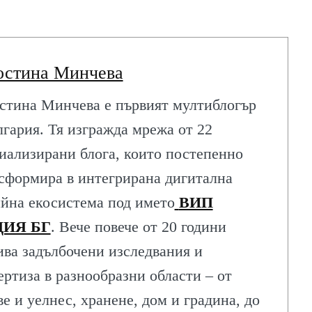
остина Минчева
стина Минчева е първият мултиблогър
лгария. Тя изгражда мрежа от 22
иализирани блога, които постепенно
сформира в интегрирана дигитална
йна екосистема под името
ВИП
ИЯ БГ
. Вече повече от 20 години
ива задълбочени изследвания и
ертиза в разнообразни области – от
ве и уелнес, хранене, дом и градина, до