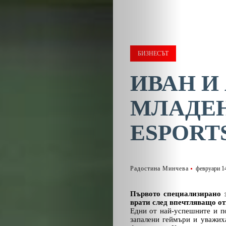
БИЗНЕСЪТ
ИВАН И
МЛАДЕН
ESPORT
Радостина Минчева
февруари 14
Първото специализирано з
врати след впечтляващо от
Едни от най-успешните и п
запалени геймъри и уважих