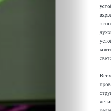
БИЗНЕСЪТ
усто
ЕКО
вярв
осно
и
духо
БИО
усто
коят
КАНТОРА
свет
ЛИЧНОСТИ
Всич
МЕТОДИ
пров
стру
ЗА
чети
реда