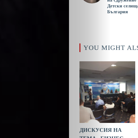
Детски селищ
Search
България
YOU MIGHT AL
ДИСКУСИЯ НА