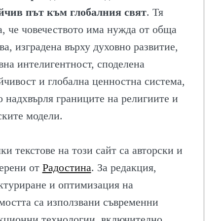
йчив път към глобалния свят
. Тя
а, че човечеството има нужда от обща
ва, изградена върху духовно развитие,
вна интелигентност, споделена
йчивост и глобална ценностна система,
о надхвърля границите на религиите и
ските модели.
ки текстове на този сайт са авторски и
ерени от
Радостина
. За редакция,
ктуриране и оптимизация на
мостта са използвани съвременни
кционни технологии, включително