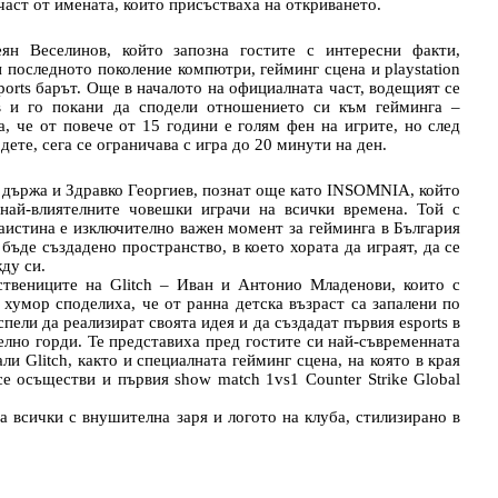
аст от имената, които присъстваха на откриването.
н Веселинов, който запозна гостите с интересни факти,
и последното поколение компютри, гейминг сцена и playstation
sports барът. Още в началото на официалната част, водещият се
 и го покани да сподели отношението си към гейминга –
а, че от повече от 15 години е голям фен на игрите, но след
дете, сега се ограничава с игра до 20 минути на ден.
о държа и Здравко Георгиев, познат още като INSOMNIA, който
най-влиятелните човешки играчи на всички времена. Той с
наистина е изключително важен момент за гейминга в България
 бъде създадено пространство, в което хората да играят, да се
ду си.
твениците на Glitch – Иван и Антонио Младенови, които с
 хумор споделиха, че от ранна детска възраст са запалени по
спели да реализират своята идея и да създадат първия esports в
елно горди. Те представиха пред гостите си най-съвременната
ли Glitch, както и специалната гейминг сцена, на която в края
е осъществи и първия show match 1vs1 Counter Strike Global
а всички с внушителна заря и логото на клуба, стилизирано в