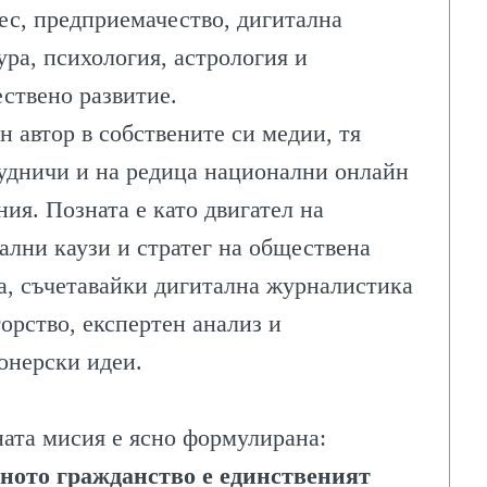
ес, предприемачество, дигитална
ура, психология, астрология и
ствено развитие.
н автор в собствените си медии, тя
удничи и на редица национални онлайн
ния. Позната е като двигател на
ални каузи и стратег на обществена
а, съчетавайки дигитална журналистика
торство, експертен анализ и
онерски идеи.
ата мисия е ясно формулирана:
ното гражданство е единственият