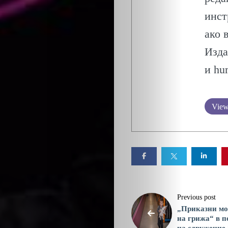
УСПЕХ
инст
ОБЩЕСТВО
ако 
Изда
ОНЛАЙН
и hu
ПАРИ
View 
ПОТРЕБИТЕ
ПРОФЕСИИ
ПСИХОЛОГ
ТРАНСПОРТ
Previous post
„Приказни мо
на грижа“ в п
на сдружение