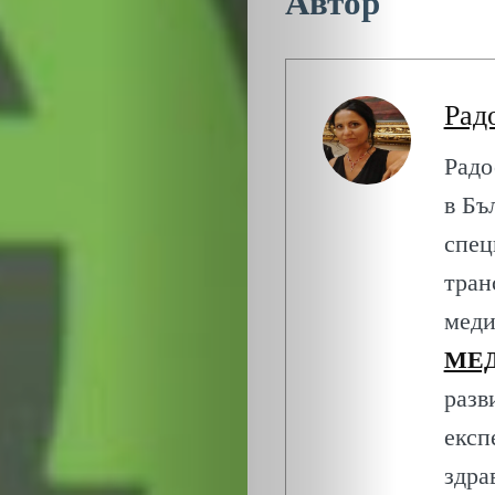
Автор
Рад
Радо
в Бъ
спец
тран
меди
МЕД
разв
експ
здра