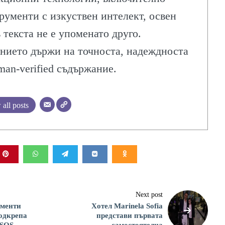
рументи с изкуствен интелект, освен
в текста не е упоменато друго.
нието държи на точноста, надеждноста
man-verified съдържание.
all posts
ЛИТЕ
ИЯ
Next post
менти
Хотел Marinela Sofia
одкрепа
представи първата
 SOS
самостоятелна