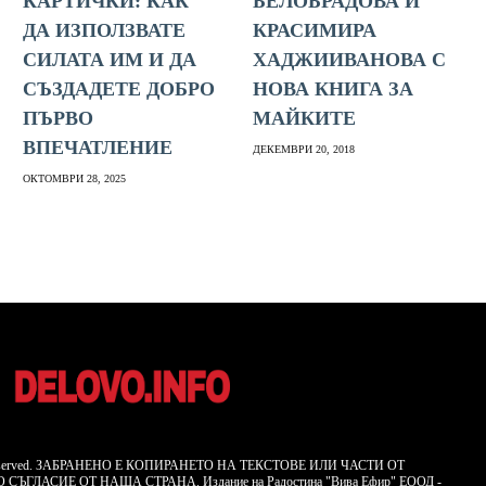
КАРТИЧКИ: КАК
БЕЛОБРАДОВА И
ДА ИЗПОЛЗВАТЕ
КРАСИМИРА
СИЛАТА ИМ И ДА
ХАДЖИИВАНОВА С
СЪЗДАДЕТЕ ДОБРО
НОВА КНИГА ЗА
ПЪРВО
МАЙКИТЕ
ВПЕЧАТЛЕНИЕ
ДЕКЕМВРИ 20, 2018
ОКТОМВРИ 28, 2025
hts Reserved. ЗАБРАНЕНО Е КОПИРАНЕТО НА ТЕКСТОВЕ ИЛИ ЧАСТИ ОТ
СЪГЛАСИЕ ОТ НАША СТРАНА. Издание на
Радостина
"Вива Ефир" ЕООД -