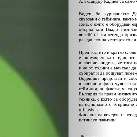
Александър Кадиев са само ч
Водещ бе журналистът Дея
свързани с гейминга, както 
зона, с която е оборудван e
обърна към Владо Николов
волейболната легенда призн
раждането на четвъртото си 
Пред гостите и кратко слов
е популярен като един от 
вълнение сподели, че това 
и че от години е мечтаел да
събират и да общуват помеж
Водещият представи и собс
вълнение и фино чувство за
гейминга, но фактът, че са у
България ги прави изключит
техника, с която са оборудва
на официалното откриване с
offensive.
Финалът на вечерта изненад
истински пламъци.