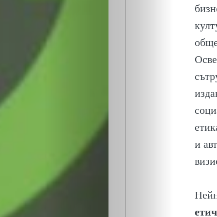
бизн
култ
обще
Осве
сътр
изда
ЗА
соци
етик
НАС
и ав
ЛИДЕРИ
визи
СЪБИТИЯ
Нейн
етич