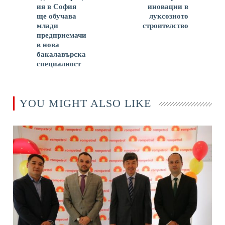
ия в София
иновации в
ще обучава
луксозното
млади
строителство
предприемачи
в нова
бакалавърска
специалност
YOU MIGHT ALSO LIKE