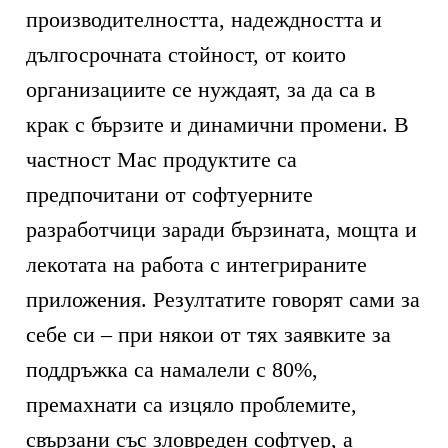
производителността, надеждността и
дългосрочната стойност, от които
организациите се нуждаят, за да са в
крак с бързите и динамични промени. В
частност Mac продуктите са
предпочитани от софтуерните
разработчици заради бързината, мощта и
лекотата на работа с интегрираните
приложения. Резултатите говорят сами за
себе си – при някои от тях заявките за
поддръжка са намалели с 80%,
премахнати са изцяло проблемите,
свързани със зловреден софтуер, а