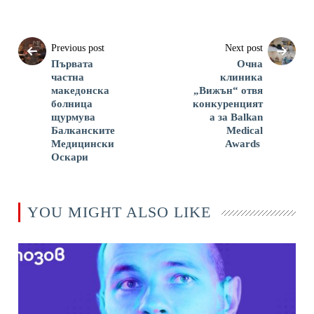
Previous post
Next post
Първата
Очна
частна
клиника
македонска
„Вижън“ отвя
болница
конкуренцият
щурмува
а за Balkan
Балканските
Medical
Медицински
Awards
Оскари
YOU MIGHT ALSO LIKE