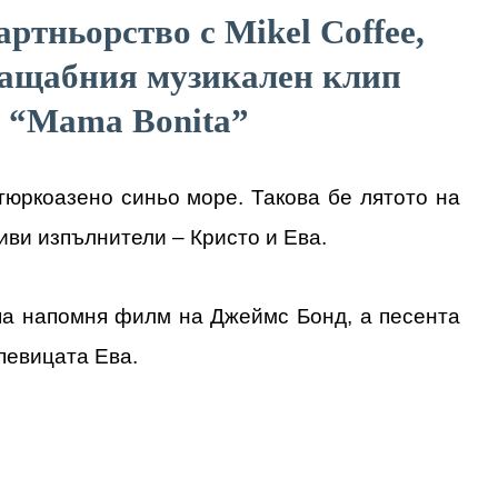
артньорство с Mikel Coffee,
мащабния музикален клип
“Mama Bonita”
 тюркоазено синьо море. Такова бе лятото на
ви изпълнители – Кристо и Ева.
па напомня филм на Джеймс Бонд, а песента
 певицата Ева.