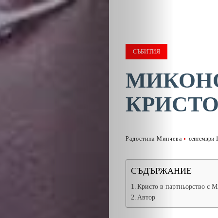
СЪБИТИЯ
МИКОН
КРИСТО
Радостина Минчева
септември 1
СЪДЪРЖАНИЕ
Кристо в партньорство с M
Автор