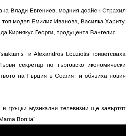
ача Влади Евгениев, модния доайен Страхил
я топ модел Емилия Иванова, Василка Хариту,
зда Кириякус Георги, прoдуцента Вангелис.
siaktanis и Alexandros Louziotis приветсваха
рви секретар по търговско икономически
ството на Гърция в София и обявиха новия
и и гръцки музикални телевизии ще завъртят
“Mama Bonita”