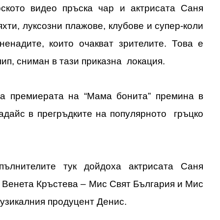
рското видео пръска чар и актрисата Саня
яхти, луксозни плажове, клубове и супер-коли
ненадите, които очакват зрителите. Това е
лип, сниман в тази приказна локация.
ра премиерата на “Мама бонита” премина в
дайс в прегръдките на популярното гръцко
ълнителите тук дойдоха актрисата Саня
 Венета Кръстева – Мис Свят България и Мис
узикалния продуцент Денис.