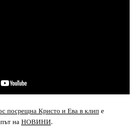
с посрещна Кристо и Ева в клип
е
 път на
НОВИНИ
.