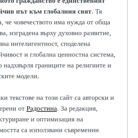
ното гражданство е единственият
йчив път към глобалния свят
. Тя
а, че човечеството има нужда от обща
ва, изградена върху духовно развитие,
вна интелигентност, споделена
йчивост и глобална ценностна система,
о надхвърля границите на религиите и
ските модели.
ки текстове на този сайт са авторски и
ерени от
Радостина
. За редакция,
ктуриране и оптимизация на
мостта са използвани съвременни