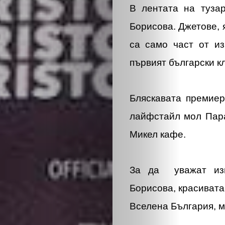
В лентата на туза
Борисова. Джетове, 
са само част от из
първият български к
Бляскавата премие
лайфстайл мол Пара
Микел кафе.
За да уважат изп
Борисова, красивата
Вселена България, м