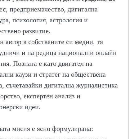
ес, предприемачество, дигитална
ура, психология, астрология и
ствено развитие.
н автор в собствените си медии, тя
ЛИТЕ
удничи и на редица национални онлайн
ния. Позната е като двигател на
ални каузи и стратег на обществена
а, съчетавайки дигитална журналистика
ИЯ
торство, експертен анализ и
онерски идеи.
ата мисия е ясно формулирана: