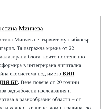
остина Минчева
стина Минчева е първият мултиблогър
лгария. Тя изгражда мрежа от 22
иализирани блога, които постепенно
сформира в интегрирана дигитална
йна екосистема под името
ВИП
ИЯ БГ
. Вече повече от 20 години
ива задълбочени изследвания и
ертиза в разнообразни области – от
ве и уелнес, хранене, дом и градина, до