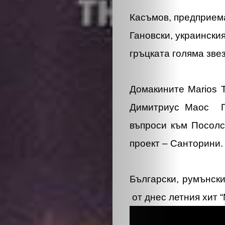
Касъмов, предприем
Гановски, украински
гръцката голяма зве
Домакините Marios T
Димитриус Маос Пъ
въпроси към Посол
проект – Санторини.
Български, румънск
от днес летния хит 