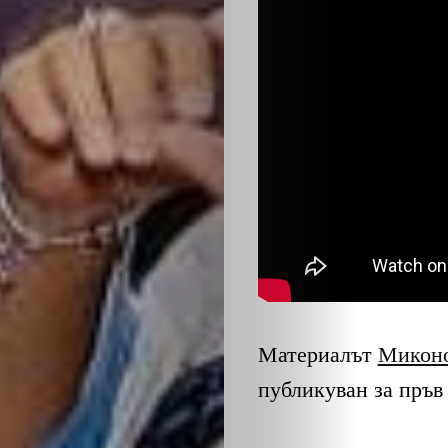
ЗА
НАС
ЛИДЕРИ
СЪБИТИЯ
Материалът
Миконо
БИЗНЕСЪТ
публикуван за пръв