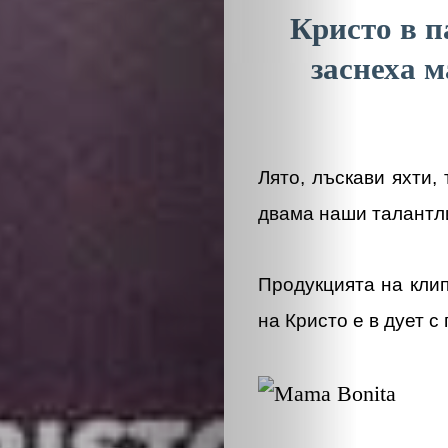
Кристо в п
заснеха 
Лято, лъскави яхти,
двама наши талантли
Продукцията на кли
на Кристо е в дует с