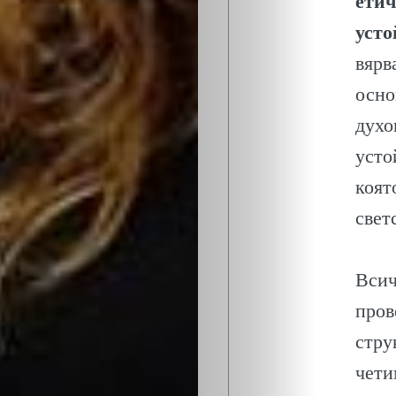
етич
усто
вярв
осно
духо
усто
коят
свет
Всич
пров
стру
чети