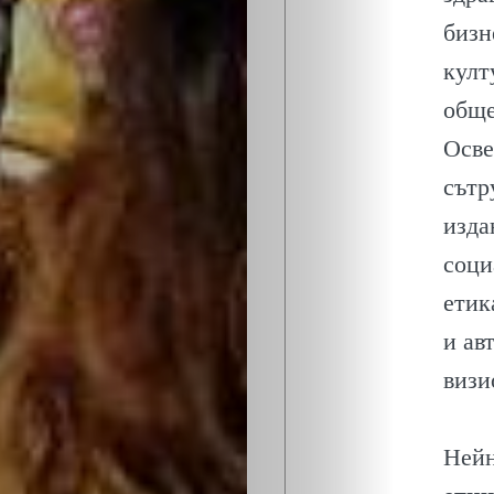
ОБЩЕСТВО
бизн
ОНЛАЙН
култ
обще
ПАРИ
Осве
ПОТРЕБИТЕ
сътр
изда
ПРОФЕСИИ
соци
етик
ПСИХОЛОГ
и ав
ТРАНСПОРТ
визи
Нейн
Search