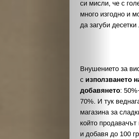
си мисли, че с го
много изгодно и м
да загуби десетки
Внушението за ви
с
използването н
добавянето
: 50%
70%. И тук веднаг
магазина за сладк
който продавачът 
и добавя до 100 гр