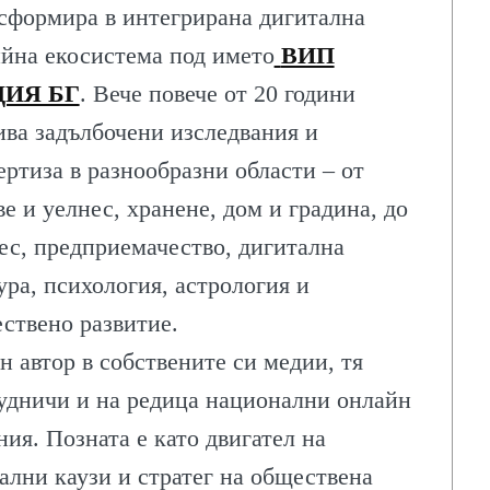
сформира в интегрирана дигитална
йна екосистема под името
ВИП
ИЯ БГ
. Вече повече от 20 години
ива задълбочени изследвания и
ертиза в разнообразни области – от
ве и уелнес, хранене, дом и градина, до
ес, предприемачество, дигитална
ура, психология, астрология и
ствено развитие.
н автор в собствените си медии, тя
удничи и на редица национални онлайн
ния. Позната е като двигател на
ални каузи и стратег на обществена