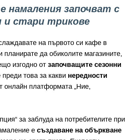
е намаления започват с
и и стари трикове
слаждавате на първото си кафе в
и планирате да обиколите магазините,
ещо изгодно от
започващите сезонни
е преди това за какви
нередности
т онлайн платформата „Ние,
пция“ за заблуда на потребителите при
амаление е
създаване на объркване