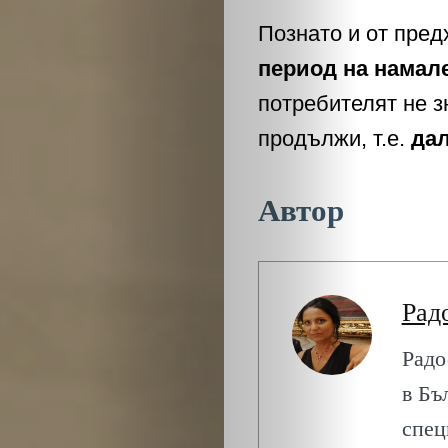
ОБЩЕСТВО
Познато и от пре
ОНЛАЙН
период на намал
потребителят не з
ПАРИ
продължи, т.е.
дал
ПОТРЕБИТЕ
Автор
ПРОФЕСИИ
ПСИХОЛОГ
Рад
ТРАНСПОРТ
Радо
в Бъ
Search
спец