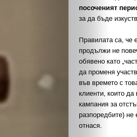
ЕКО
посоченият перио
и
за да бъде изкус
БИО
Правилата са, че 
КАНТОРА
продължи не повеч
обявено като „час
ЛИЧНОСТИ
да променя участв
във времето с то
МЕТОДИ
клиенти, които да
ЗА
кампания за отстъ
разпоредбите) не е
УСПЕХ
отнася.