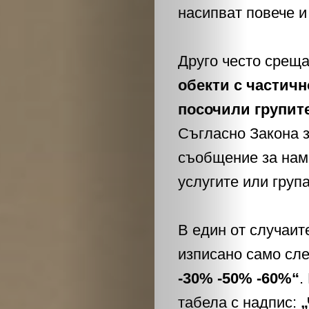
насипват повече и
Друго често среща
обекти с частичн
посочили групите 
ЗА
Съгласно Закона з
НАС
съобщение за нама
услугите или група
ЛИДЕРИ
СЪБИТИЯ
В един от случаит
изписано само сл
БИЗНЕСЪТ
-30% -50% -60%“
.
табела с надпис:
„