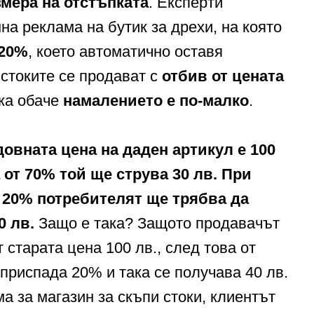
мера на отстъпката
. Експерти
на реклама на бутик за дрехи, на която
 20%
, което автоматично оставя
 стоките се продават с
отбив от цената
ика обаче
намалението е по-малко
.
довната цена на даден артикул е 100
 от 70% той ще струва 30 лв.
При
 20% потребителят ще трябва да
0 лв.
Защо е така? Защото продавачът
 старата цена 100 лв., след това от
 приспада 20% и така се получава 40 лв.
ма за магазин за скъпи стоки, клиентът