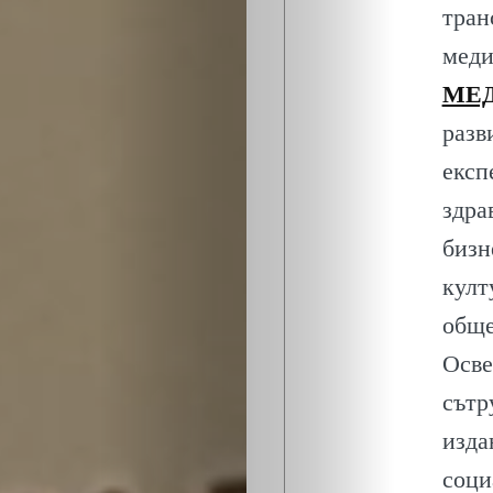
тран
меди
МЕД
разв
експ
здра
бизн
култ
обще
Осве
сътр
изда
соци