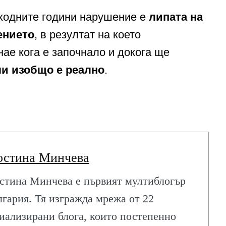
дходните години нарушение е
липата на
ението
, в резултат на което
нае кога е започнало и докога ще
и изобщо е реално
.
ЛИТЕ
ИЯ
остина Минчева
стина Минчева е първият мултиблогър
лгария. Тя изгражда мрежа от 22
иализирани блога, които постепенно