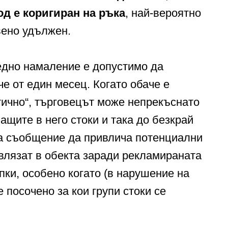
д е коригиран на ръка
, най-вероятно
твено удължен.
едно намаление е допустимо да
е от един месец. Когато обаче е
тично“, търговецът може непрекъснато
ащите в него стоки и така до безкрай
ва съобщение да привлича потенциални
 влязат в обекта заради рекламираната
пки, особено когато (в нарушение на
 посочено за кои групи стоки се