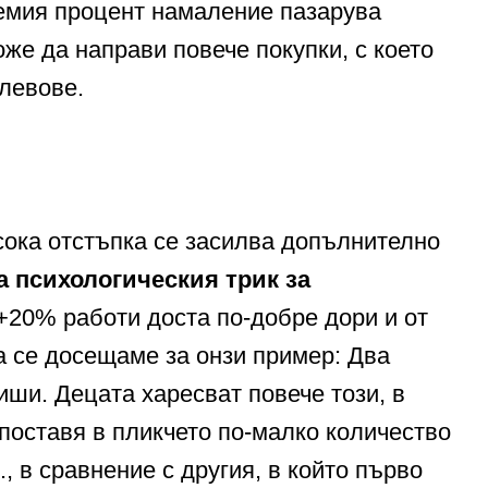
лемия процент намаление пазарува
оже да направи повече покупки, с което
 левове.
сока отстъпка се засилва допълнително
а психологическия трик за
+20% работи доста по-добре дори и от
а се досещаме за онзи пример: Два
иши. Децата харесват повече този, в
поставя в пликчето по-малко количество
., в сравнение с другия, в който първо