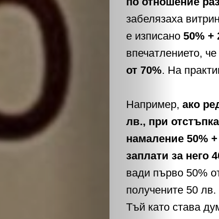
по отношение раз
забелязаха витрин
е изписано
50% +
впечатлението, че
от 70%
. На практ
Например,
ако ре
лв., при отстъпка
намаление 50% +
заплати за него 4
вади първо 50% от
получените 50 лв.
Тъй като става ду