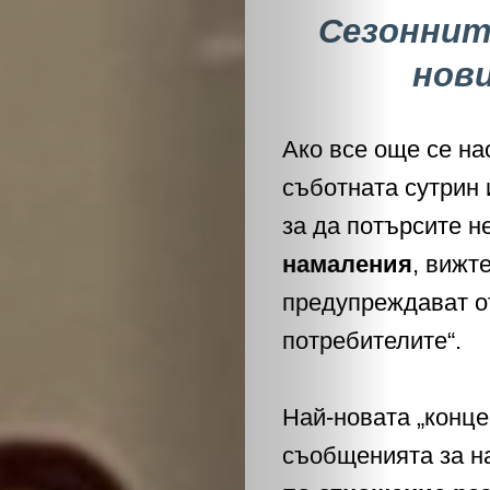
Сезоннит
нов
Ако все още се на
съботната сутрин 
за да потърсите н
намаления
, вижт
предупреждават о
потребителите“.
Най-новата „конце
съобщенията за н