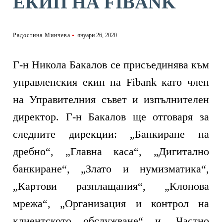
ЕКИП НА FIBANK
Радостина Минчева
януари 26, 2020
Г-н Никола Бакалов се присъединява към
управленския екип на Fibank като член
на Управителния съвет и изпълнителен
директор. Г-н Бакалов ще отговаря за
следните дирекции: „Банкиране на
дребно“, „Главна каса“, „Дигитално
банкиране“, „Злато и нумизматика“,
„Картови разплащания“, „Клонова
мрежа“, „Организация и контрол на
клиентското обслужване“ и „Частно