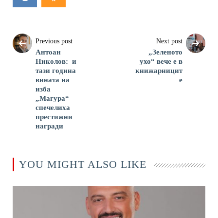
Previous post
Next post
Антоан
„Зеленото
Николов: и
ухо“ вече е в
тази година
книжарницит
вината на
е
изба
„Магура“
спечелиха
престижни
награди
YOU MIGHT ALSO LIKE