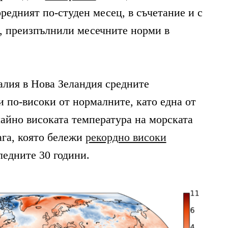
редният по-студен месец, в съчетание и с
, преизпълнили месечните норми в
алия в Нова Зеландия средните
и по-високи от нормалните, като една от
айно високата температура на морската
ага, която бележи
рекордно високи
ледните 30 години.