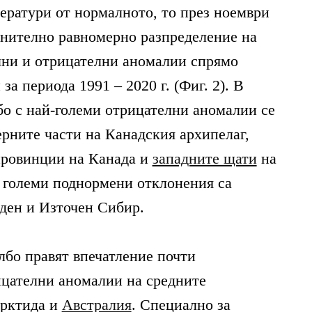
ератури от нормалното, то през ноември
авнително равномерно разпределение на
лни и отрицателни аномалии спрямо
за периода 1991 – 2020 г. (Фиг. 2). В
о с най-големи отрицателни аномалии се
ЛИТЕ
ерните части на Канадския архипелаг,
провинции на Канада и
западните щати
на
големи поднормени отклонения са
ИЯ
аден и Източен Сибир.
бо правят впечатление почти
цателни аномалии на средните
арктида и
Австралия
. Специално за