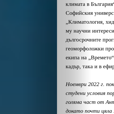
климата в България
Софийския универси
„Климатология, хид
му научни интереси
дългосрочните прог
геоморфоложки проц
екипа на „Времето“
кадър, така и в ефи
Ноември 2022 г. по
студени условия по
голяма част от Ан
докато почти цяла 