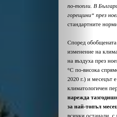
по-топли. В Българ
горещини“ през ное
стандартните норми
Според обобщената
изменение на клим
на въздуха през ное
°C по-висока спрям
2020 г.) и месецът 
климатологичен пер
нарежда тазгодишн
за най-топъл месе
всички останали, с 