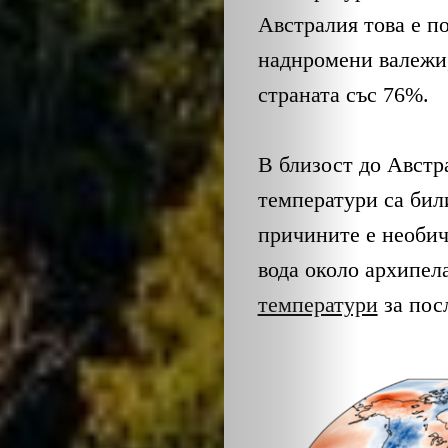
Австралия това е по
наднромени валежи
страната със 76%.
В близост до Австр
температури са бил
причините е необич
вода около архипел
температури
за пос