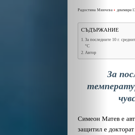
Радостина Минчева
декември 13
СЪДЪРЖАНИЕ
За последните 10 г. средн
°C
Автор
За пос
температур
чув
Симеон Матев е авт
защитил е докторат