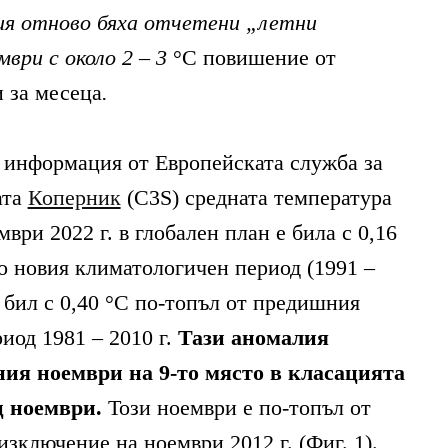
ия отново бяха отчетени „летни
мври с около 2
–
3
°C повишение от
 за месеца
.
 информация от Европейската служба за
ата
Коперник
(C3S) средната температура
мври 2022 г. в глобален план е била с 0,16
о новия климатологичен период (1991 –
е бил с 0,40 °C по-топъл от предишния
иод 1981 – 2010 г.
Тази аномалия
ия ноември на 9-то място в класацията
ц ноември.
Този ноември е по-топъл от
изключение на ноември 2012 г. (Фиг. 1).