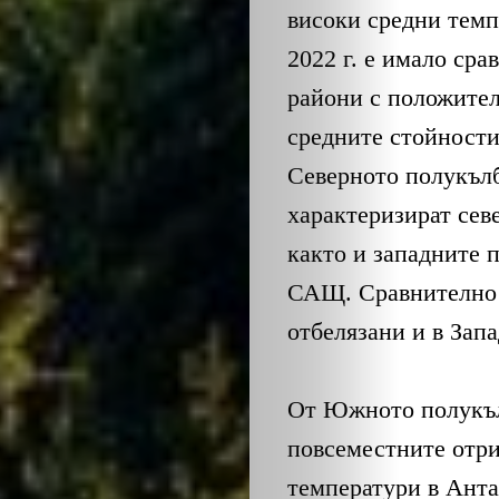
ОБЩЕСТВО
високи средни темп
ОНЛАЙН
2022 г. е имало ср
райони с положите
ПАРИ
средните стойности 
Северното полукълб
ПОТРЕБИТЕ
характеризират сев
ПРОФЕСИИ
както и западните 
САЩ. Сравнително 
ПСИХОЛОГ
отбелязани и в Зап
ТРАНСПОРТ
От Южното полукъл
повсеместните отри
Search
температури в Ант