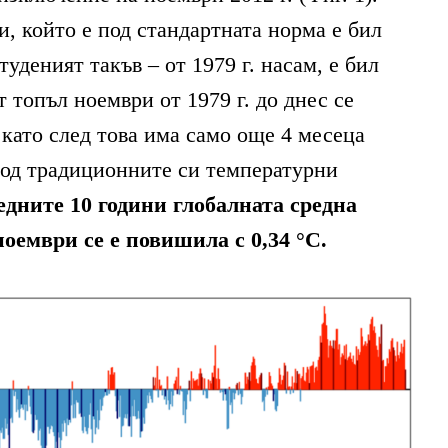
, който е под стандартната норма е бил
студеният такъв – от 1979 г. насам, е бил
т топъл ноември от 1979 г. до днес се
, като след това има само още 4 месеца
под традиционните си температурни
едните 10 години глобалната средна
оември се е повишила с 0,34 °C.