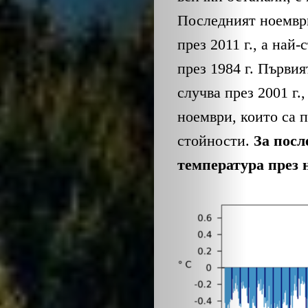
Последният ноември
през 2011 г., а най-
през 1984 г. Първия
случва през 2001 г.
ЗА
ноември, които са 
стойности.
За посл
НАС
температура през н
ЛИДЕРИ
СЪБИТИЯ
БИЗНЕСЪТ