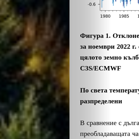
ЕКО
и
БИО
Фигура 1. Отклоне
за ноември 2022 г. 
КАНТОРА
цялото земно кълбо
ЛИЧНОСТИ
C3S/ECMWF
МЕТОДИ
По света температ
разпределени
ЗА
УСПЕХ
В сравнение с дълг
преобладаващата час