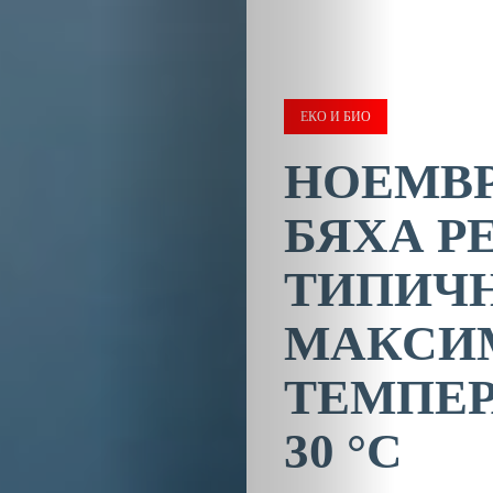
ЕКО И БИО
НОЕМВРИ
БЯХА Р
ТИПИЧ
МАКСИ
ТЕМПЕР
30 °C