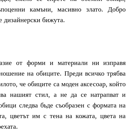
ъпоценни камъни, масивно злато. Добро
е дизайнерски бижута.
разие от форми и материали ни изправя
тношение на обиците. Преди всичко трябва
илото, че обиците са моден аксесоар, който
ава нашият стил, а не да се натрапват и
обици следва бъде съобразен с формата на
та, цветът им с тена на кожата, цвета на
рехата.