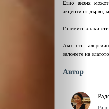
ЕКО
Етно визия может
акценти от дърво, 
и
БИО
Големите халки оти
КАНТОРА
Ако сте алергичн
ЛИЧНОСТИ
заложете на златото
МЕТОДИ
Автор
ЗА
УСПЕХ
Рад
Радо