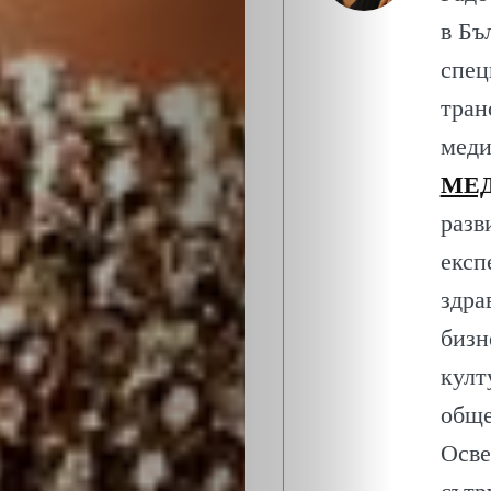
ОБЩЕСТВО
в Бъ
ОНЛАЙН
спец
тран
ПАРИ
меди
ПОТРЕБИТЕ
МЕД
разв
ПРОФЕСИИ
експ
здра
ПСИХОЛОГ
бизн
ТРАНСПОРТ
култ
обще
Осве
Search