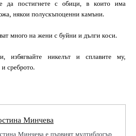
е да постигнете с обици, в които има
кожа, някои полускъпоценни камъни.
ват много на жени с буйни и дълги коси.
и, избягвайте никелът и сплавите му,
 и среброто.
остина Минчева
стина Минчева е първият мултиблогър