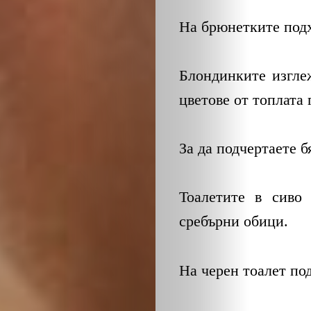
На брюнетките подх
Блондинките изгле
цветове от топлата 
ЗА
За да подчертаете б
НАС
ЛИДЕРИ
Тоалетите в сиво 
сребърни обици.
СЪБИТИЯ
БИЗНЕСЪТ
На черен тоалет по