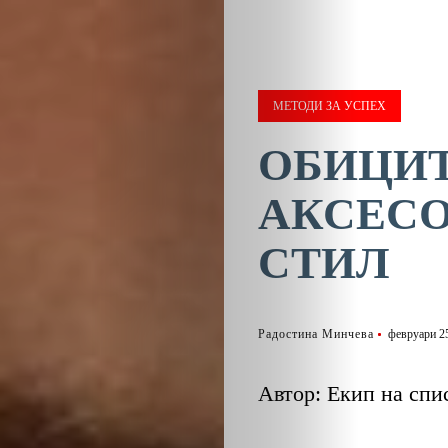
МЕТОДИ ЗА УСПЕХ
ОБИЦИТ
АКСЕСО
СТИЛ
Радостина Минчева
февруари 25
Автор: Екип на спис