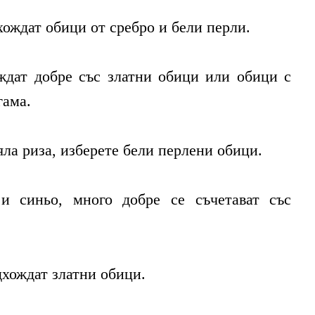
ождат обици от сребро и бели перли.
ждат добре със златни обици или обици с
гама.
яла риза, изберете бели перлени обици.
и синьо, много добре се съчетават със
дхождат златни обици.