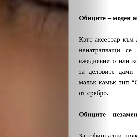
Обиците – моден а
Като аксесоар към 
ненатрапващи се 
ежедневието или к
за деловите дами 
малък камък тип “
от сребро.
Обиците – незамен
За официални пов