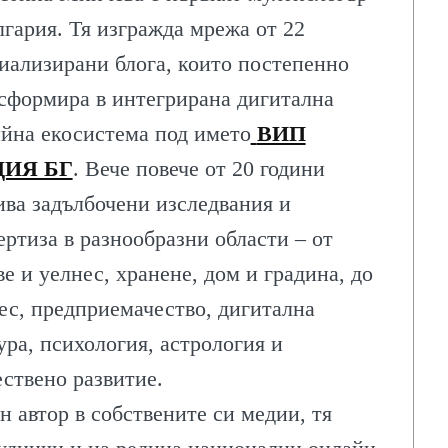
лгария. Тя изгражда мрежа от 22
иализирани блога, които постепенно
сформира в интегрирана дигитална
йна екосистема под името
ВИП
ЛИТЕ
ИЯ БГ
. Вече повече от 20 години
ива задълбочени изследвания и
ертиза в разнообразни области – от
ве и уелнес, хранене, дом и градина, до
ИЯ
ес, предприемачество, дигитална
ура, психология, астрология и
ствено развитие.
н автор в собствените си медии, тя