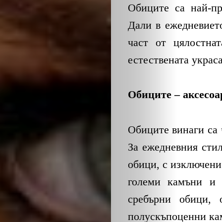
Обиците са най-пр
Дали в ежедневиет
част от цялостна
естествената украс
Обиците – аксесоа
Обиците винаги са 
За ежедневния сти
обици, с изключени
големи камъни и 
сребърни обици,
полускъпоценни ка