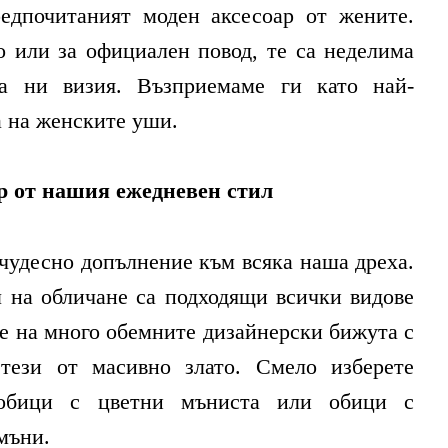
едпочитаният моден аксесоар от жените.
о или за официален повод, те са неделима
та ни визия. Възприемаме ги като най-
а на женските уши.
р от нашия ежедневен стил
чудесно допълнение към всяка наша дреха.
л на обличане са подходящи всички видове
е на много обемните дизайнерски бижута с
тези от масивно злато. Смело изберете
 обици с цветни мъниста или обици с
мъни.