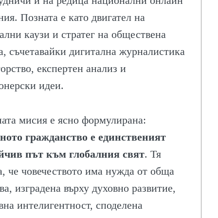
удничи и на редица национални онлайн
ния. Позната е като двигател на
ални каузи и стратег на обществена
а, съчетавайки дигитална журналистика
торство, експертен анализ и
онерски идеи.
ата мисия е ясно формулирана:
ното гражданство е единственият
йчив път към глобалния свят
. Тя
а, че човечеството има нужда от обща
ва, изградена върху духовно развитие,
вна интелигентност, споделена