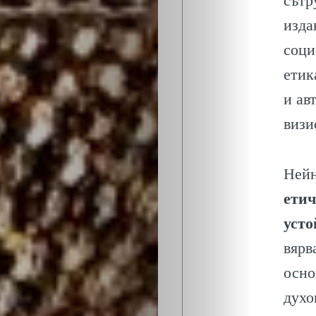
сътр
изда
соци
етик
и ав
визи
Нейн
етич
усто
вярв
осно
духо