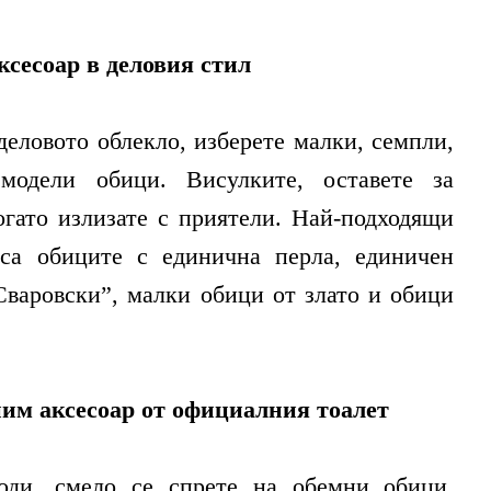
ксесоар в деловия стил
деловото облекло, изберете малки, семпли,
модели обици. Висулките, оставете за
огато излизате с приятели. Най-подходящи
са обиците с единична перла, единичен
Сваровски”, малки обици от злато и обици
им аксесоар от официалния тоалет
оди, смело се спрете на обемни обици,