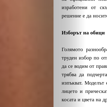
изработени от ск
решение е да носит
Изборът на обици
Голямото разнооб
труден избор по о
да се водим от прав
трябва да подчерт
изпъкват. Моделът 
лицето и прическа
косата и цвета на д