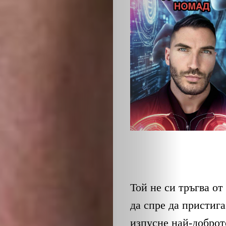
Той не си тръгва от
да спре да пристига
изпусне най-доброт