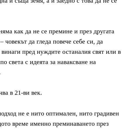
на и съща земя, а и заедно с това да не се
няма как да не се премине и през другата
– човекът да гледа повече себе си, да
 винаги пред нуждите останалия свят или в
по света с идеята за наваксване на
.
чва в 21-ви век.
одход не е нито оптимален, нито градивен
щото време именно преминаването през