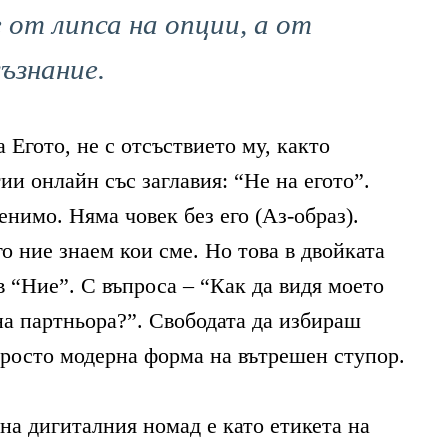
 от липса на опции, а от
съзнание.
Егото, не с отсъствието му, както
ЛИТЕ
ии онлайн със заглавия: “Не на егото”.
нимо. Няма човек без его (Аз-образ).
о ние знаем кои сме. Но това в двойката
ИЯ
в “Ние”. С въпроса – “Как да видя моето
на партньора?”. Свободата да избираш
просто модерна форма на вътрешен ступор.
а дигиталния номад е като етикета на