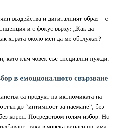
чин въздейства и дигиталният образ – с
онцепция и с фокус върху: „Как да
как хората около мен да ме обслужат?
си, като към човек със специални нужди.
бор в емоционалното свързване
анства са продукт на икономиката на
остъп до “интимност за наемане”, без
 без корен. Посредством голям избор. Но
дълбаване, така в човека винаги ще има