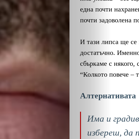
ЕКО
една почти нахране
и
почти задоволена п
БИО
И тази липса ще се 
КАНТОРА
достатъчно. Именно 
сбъркаме с някого,
ЛИЧНОСТИ
“Колкото повече – т
МЕТОДИ
Алтернативата
ЗА
Има и градив
УСПЕХ
избереш, да 