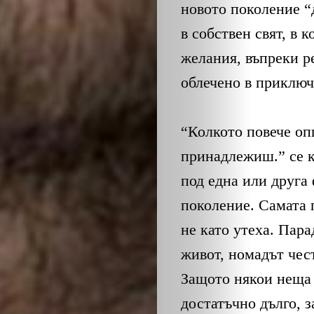
новото поколение “д
в собствен свят, в 
желания, въпреки ре
облечено в приключ
“Колкото повече оп
принадлежиш.” се к
под една или друга 
поколение. Самата 
не като утеха. Пара
живот, номадът чес
Защото някои неща 
достатъчно дълго, з