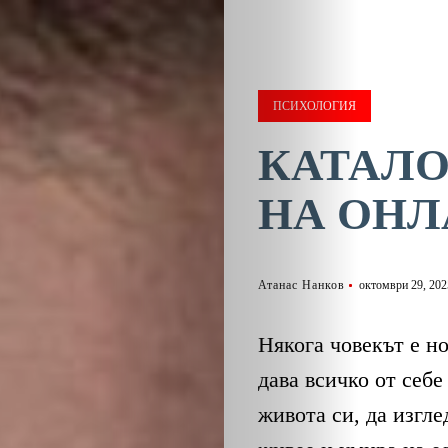
ПСИХОЛОГИЯ
КАТАЛ
НА ОНЛ
Атанас Нанков
октомври 29, 202
Някога човекът е н
дава всичко от себе
живота си, да изгле