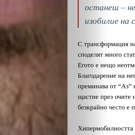
ОБЩЕСТВО
останеш – не
ОНЛАЙН
изобилие на 
ПАРИ
С трансформация на 
ПОТРЕБИТЕ
споделят много стат
Егото е нещо неотме
ПРОФЕСИИ
Благодарение на нег
ПСИХОЛОГ
преминава от “Аз” 
щастие през очите 
ТРАНСПОРТ
безкрайно често е 
Search
Хипермобилността н