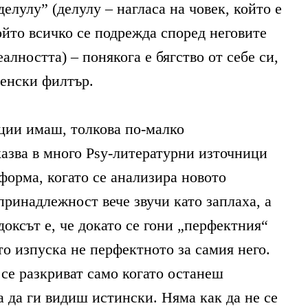
елулу” (делулу – нагласа на човек, който е
който всичко се подрежда според неговите
алността) – понякога е бягство от себе си,
енски филтър.
ции имаш, толкова по-малко
азва в много Psy-литературни източници
форма, когато се анализира новото
принадлежност вече звучи като заплаха, а
доксът е, че докато се гони „перфектния“
то изпуска не перфектното за самия него.
се разкриват само когато останеш
а да ги видиш истински. Няма как да не се