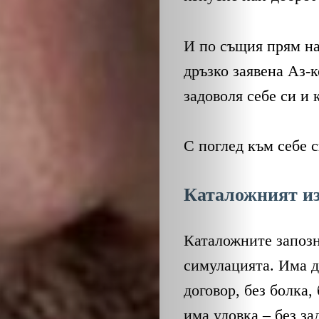
И по същия прям на
дръзко заявена Аз-к
задоволя себе си и 
ЗА
С поглед към себе 
НАС
Каталожният из
ЛИДЕРИ
СЪБИТИЯ
Каталожните запозн
симулацията. Има д
БИЗНЕСЪТ
договор, без болка,
има уловка – без за