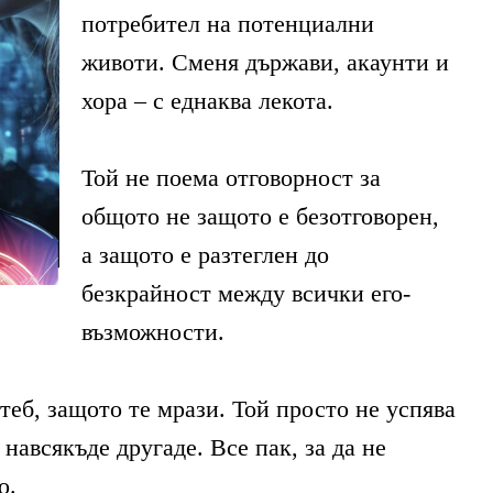
потребител на потенциални
животи. Сменя държави, акаунти и
хора – с еднаква лекота.
Той не поема отговорност за
общото не защото е безотговорен,
а защото е разтеглен до
безкрайност между всички его-
възможности.
 теб, защото те мрази. Той просто не успява
 навсякъде другаде. Все пак, за да не
о.