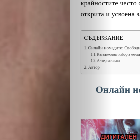
крайностите често с
открита и усвоена з
СЪДЪРЖАНИЕ
Онлайн номадите: Свободн
Каталожният избор в емоц
Алтернативата
Автор
Онлайн н