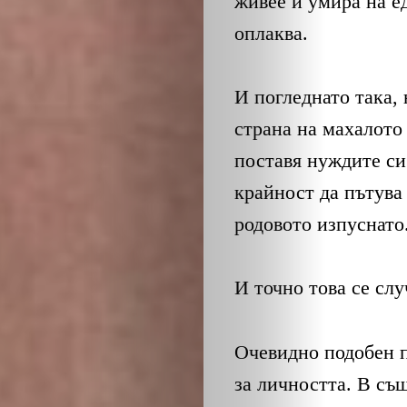
живее и умира на ед
оплаква.
И погледнато така, 
страна на махалото 
поставя нуждите си
крайност да пътува 
родовото изпуснато
И точно това се слу
Очевидно подобен п
за личността. В съ