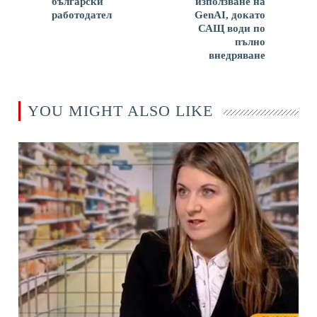
български
използване на
работодател
GenAI, докато
САЩ води по
пълно
внедряване
YOU MIGHT ALSO LIKE