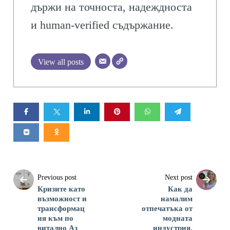
държи на точноста, надеждноста
и human-verified съдържание.
View all posts
Previous post
Next post
Кризите като
Как да
възможност и
намалим
трансформац
отпечатъка от
ия към по
модната
витално Аз
индустрия,