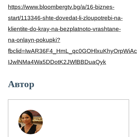
https://www.bloombergtv.bg/a/16-biznes-
start/113346-shte-dovedat-li-zloupotrebi-na-
klientite-do-kray-na-bezplatnoto-vrashtane-
na-onlayn-pokupki?
fbclid=IwAR36F4_HmL_qc0GOHlxuKhyOrpWiAc
IJwlNMa4Wa5DDotK2JWlBBDuaQyk
Автор