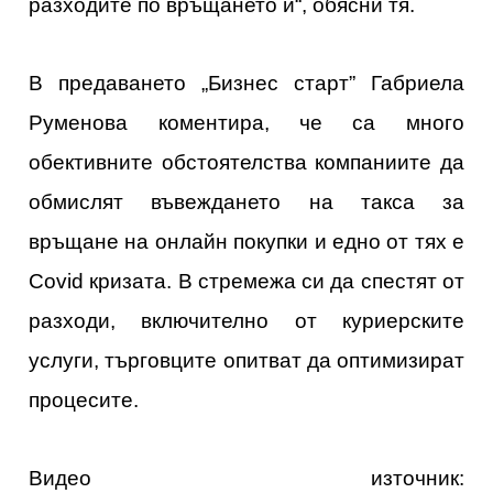
разходите по връщането й“, обясни тя.
В предаването „Бизнес старт” Габриела
Руменова коментира, че са много
обективните обстоятелства компаниите да
обмислят въвеждането на такса за
връщане на онлайн покупки и едно от тях е
Covid кризата. В стремежа си да спестят от
разходи, включително от куриерските
услуги, търговците опитват да оптимизират
процесите.
Видео източник: