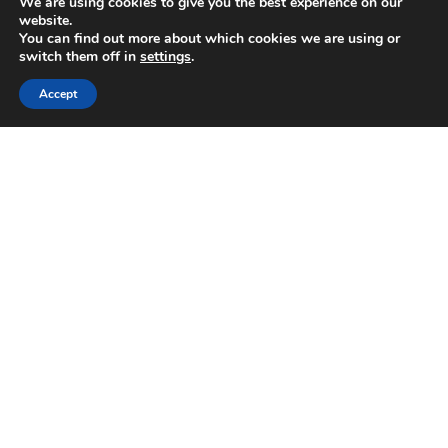
We are using cookies to give you the best experience on our
website.
You can find out more about which cookies we are using or
switch them off in
settings
.
Accept
© 2015 - 2026 - All Rights Reserved. ЗАБРАНЕНО Е КОПИРАНЕТО НА