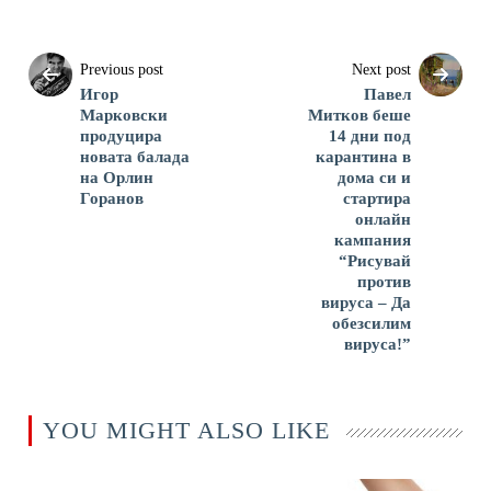
Previous post
Next post
Игор
Павел
Марковски
Митков беше
продуцира
14 дни под
новата балада
карантина в
на Орлин
дома си и
Горанов
стартира
онлайн
кампания
“Рисувай
против
вируса – Да
обезсилим
вируса!”
YOU MIGHT ALSO LIKE