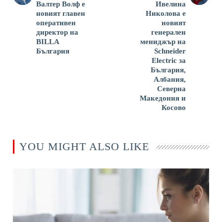
Валтер Волф е
Ивелина
новият главен
Николова е
оперативен
новият
директор на
генерален
BILLA
мениджър на
България
Schneider
Electric за
България,
Албания,
Северна
Македония и
Косово
YOU MIGHT ALSO LIKE