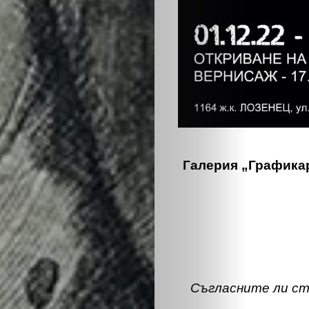
ЕКО
и
БИО
КАНТОРА
ЛИЧНОСТИ
Галерия „Графикар
МЕТОДИ
ЗА
УСПЕХ
Съгласните ли сте