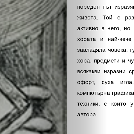
пореден път изразя
живота. Той е раз
активно в него, но
хората и най-вече
завладяла човека, 
хора, предмети и ч
всякакви изразни с
офорт, суха игла,
компютърна графика
техники, с които 
автора.