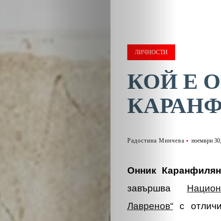
ЛИЧНОСТИ
КОЙ Е 
КАРАН
Радостина Минчева
ноември 30
Онник Каранфиля
завършва
Нацио
Лавренов“
с отличи