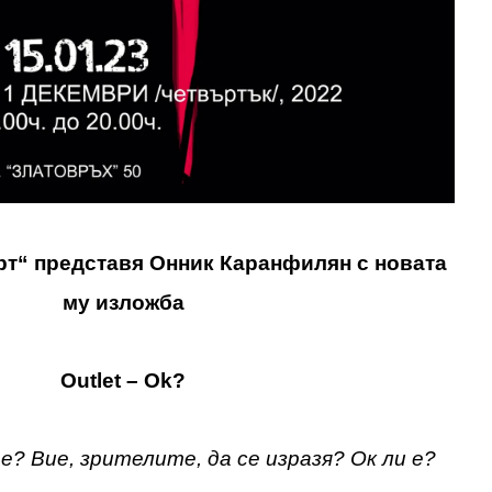
т“ представя Онник Каранфилян с новата
му изложба
Outlet – Ok?
? Вие, зрителите, да се изразя? Ок ли е?