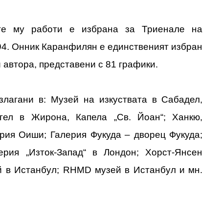
те му работи е избрана за Триенале на
’94. Онник Каранфилян е единственият избран
 автора, представени с 81 графики.
злагани в: Музей на изкуствата в Сабадел,
гел в Жирона, Капела „Св. Йоан“; Ханкю,
ерия Оиши; Галерия Фукуда – дворец Фукуда;
ерия „Изток-Запад“ в Лондон; Хорст-Янсен
 в Истанбул; RHMD музей в Истанбул и мн.