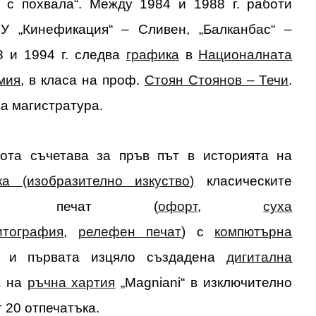
 с похвала“. Между 1984 и 1988 г. работи
У „Кинефикация“ – Сливен, „Балканбас“ –
 и 1994 г. следва
графика
в
Националната
мия
, в класа на проф.
Стоян Стоянов – Течи
.
ва магистратура.
ота съчетава за пръв път в историята на
ка (изобразително изкуство)
класическите
на печат (
офорт
,
суха
итография
,
релефен печат
) с
компютърна
е и първата изцяло създадена
дигитална
а на
ръчна хартия
„Magniani“ в изключително
 20 отпечатъка.