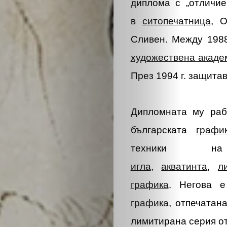
диплома с „отличие
в
ситопечатница
, О
Сливен. Между 1988
художествена акаде
През 1994 г. защита
Дипломната му раб
българската
графи
техники 
игла
,
акватинта
,
л
графика
. Негова 
графика
, отпечатан
лимитирана серия от