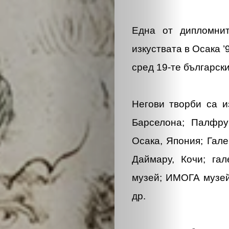
Една от дипломни
изкуствата в Осака 
сред 19-те български
Негови творби са и
Барселона; Палфру
Осака, Япония; Гал
Даймару, Кочи; гал
музей; ИМОГА музей
др.