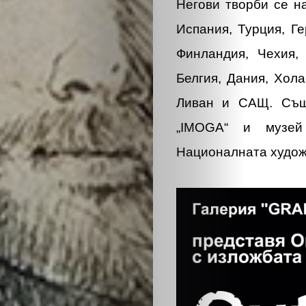
Негови творби се н
Испания, Турция, Г
Финландия, Чехия,
Белгия, Дания, Хола
Ливан и САЩ. Също
„IMOGA“ и музе
Националната худож