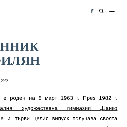
ОННИК
ФИЛЯН
, 2022
н
е роден на 8 март 1963 г. През 1982 г.
нална художествена гимназия „Цанко
е и първи целия випуск получава своята