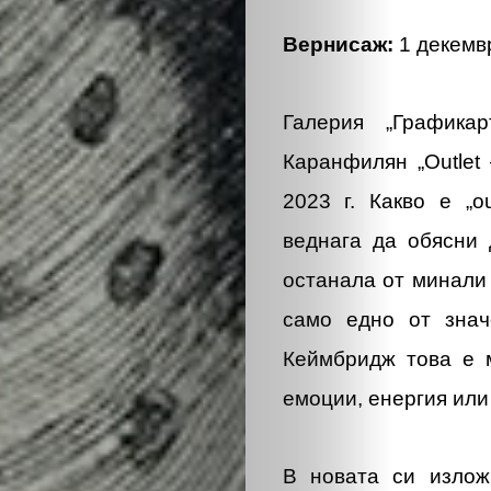
ОБЩЕСТВО
Вернисаж:
1 декемвр
ОНЛАЙН
ПАРИ
Галерия „Графика
Каранфилян „
Outlet
ПОТРЕБИТЕ
2023 г. Какво е „о
ПРОФЕСИИ
веднага да обясни 
останала от минали
ПСИХОЛОГ
само едно от знач
Кеймбридж това е м
ТРАНСПОРТ
емоции, енергия или
Search
В новата си излож