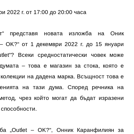
и 2022 г. от 17:00 до 20:00 часа
рт“ представя новата изложба на Оник
 – OK?
“ от 1 декември 2022 г. до 15 януари
ЛИТЕ
utlet
“? Всеки средностатически човек може
думата – това е магазин за стока, която е
 колекции на дадена марка. Всъщност това е
ИЯ
енията на тази дума. Според речника на
етод, чрез който могат да бъдат изразени
 способности.
ба „
Outlet – OK?
“
,
Онник Каранфилиян за