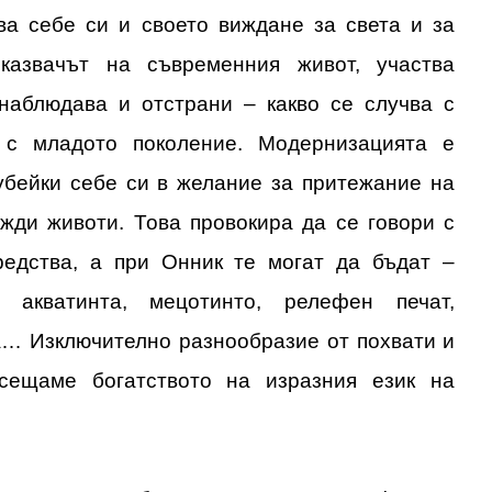
ва себе си и своето виждане за света и за
казвачът на съвременния живот, участва
 наблюдава и отстрани – какво се случва с
 с младото поколение. Модернизацията е
губейки себе си в желание за притежание на
ужди животи. Това провокира да се говори с
редства, а при Онник те могат да бъдат –
 акватинта, мецотинто, релефен печат,
… Изключително разнообразие от похвати и
усещаме богатството на изразния език на