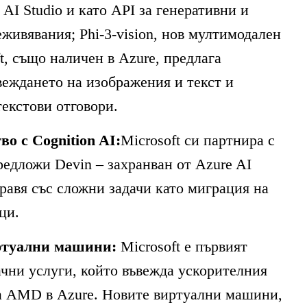
 AI Studio и като API за генеративни и
живявания; Phi-3-vision, нов мултимодален
t, също наличен в Azure, предлага
веждането на изображения и текст и
текстови отговори.
о с Cognition AI:
Microsoft си партнира с
предложи Devin – захранван от Azure AI
правя със сложни задачи като миграция на
ци.
ртуални машини:
Microsoft е първият
ачни услуги, който въвежда ускорителния
а AMD в Azure. Новите виртуални машини,