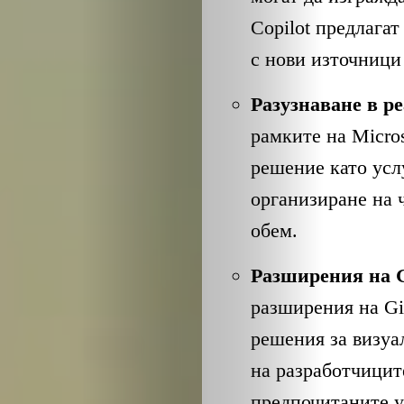
Copilot предлага
с нови източници
Разузнаване в р
рамките на Micro
решение като усл
организиране на 
обем.
Разширения на G
разширения на Git
решения за визуал
на разработчицит
предпочитаните у