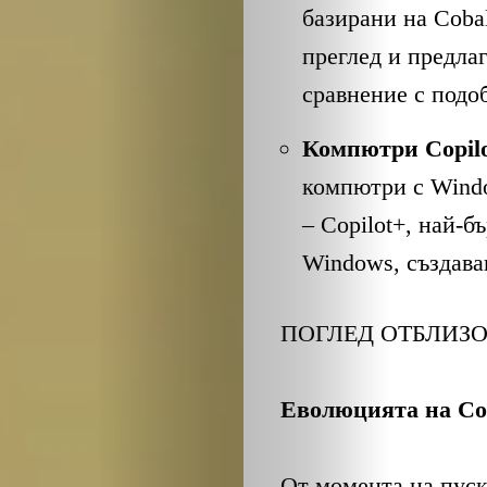
ОБЩЕСТВО
базирани на Coba
ОНЛАЙН
преглед и предла
сравнение с подо
ПАРИ
Компютри Copil
ПОТРЕБИТЕ
компютри с Windo
– Copilot+, най-
ПРОФЕСИИ
Windows, създава
ПСИХОЛОГ
ПОГЛЕД ОТБЛИЗО
ТРАНСПОРТ
Еволюцията на Cop
Search
От момента на пуска