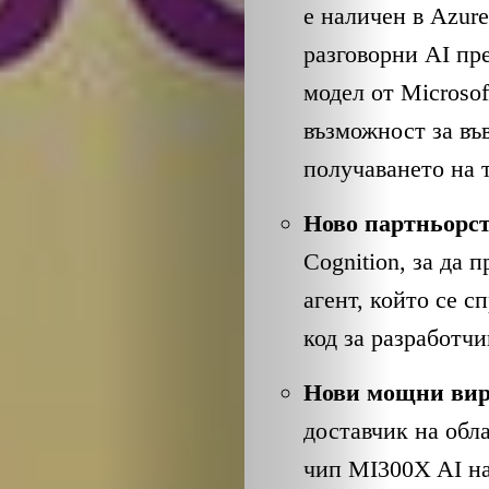
ЕКО
е наличен в Azure
разговорни AI пре
и
модел от Microsof
БИО
възможност за въ
получаването на 
КАНТОРА
Ново партньорств
ЛИЧНОСТИ
Cognition, за да 
агент, който се с
МЕТОДИ
код за разработчи
ЗА
Нови мощни ви
УСПЕХ
доставчик на обл
чип MI300X AI н