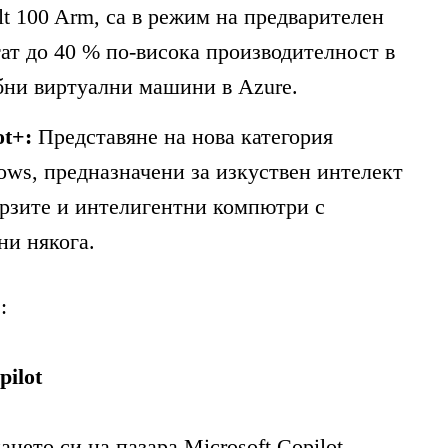
lt 100 Arm, са в режим на предварителен
гат до 40 % по-висока производителност в
бни виртуални машини в Azure.
ot+:
Представяне на нова категория
ЛИТЕ
ws, предназначени за изкуствен интелект
бързите и интелигентни компютри с
ни някога.
ИЯ
:
ilot
нето си на пазара Microsoft Copilot