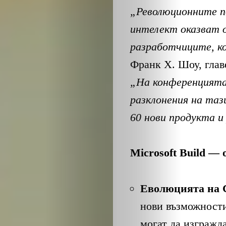
„Революционните п
интелект оказват 
разработчиците, к
Франк X. Шоу, глав
„На
конференцията
разклонения на таз
60 нови продукта и
Microsoft Build —
Еволюцията на C
нови възможности
могат да изгражд