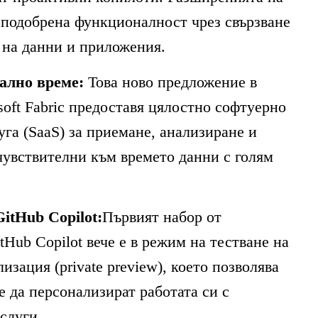
т подобрена функционалност чрез свързване
 на данни и приложения.
еално време:
Това ново предложение в
soft Fabric предоставя цялостно софтуерно
уга (SaaS) за приемане, анализиране и
чувствителни към времето данни с голям
itHub Copilot:
Първият набор от
Hub Copilot вече е в режим на тестване на
изация (private preview), което позволява
е да персонализират работата си с
слуги.