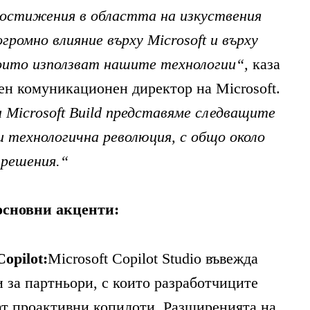
остижения в областта на изкуствения
огромно влияние върху
Microsoft
и върху
оито използват нашите технологии“,
каза
ен комуникационен директор на Microsoft.
 Microsoft
Build
представяме следващите
и технологична революция, с общо около
 решения.“
 основни акценти:
opilot:
Microsoft Copilot Studio въвежда
 за партньори, с които разработчиците
ат проактивни копилоти. Разширенията на