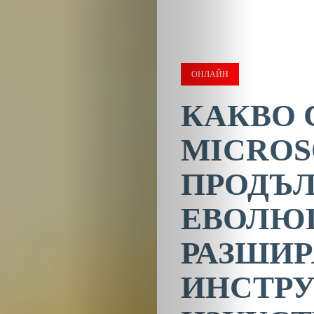
ОНЛАЙН
КАКВО 
MICROS
ПРОДЪЛ
ЕВОЛЮ
РАЗШИР
ИНСТРУ