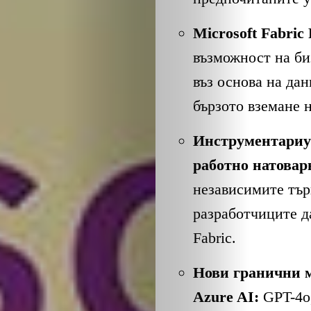
Microsoft Fabric 
възможност на би
въз основа на дан
бързото вземане 
ЗА
Инструментариум
НАС
работно натоварв
независимите тър
ЛИДЕРИ
разработчиците д
СЪБИТИЯ
Fabric.
БИЗНЕСЪТ
Нови гранични 
Azure AI:
GPT-4o