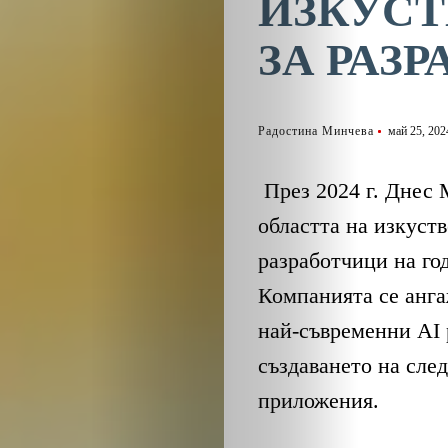
ИЗКУСТ
ЗА РАЗ
Радостина Минчева
май 25, 202
През 2024 г. Днес 
областта на изкуств
разработчици на г
Компанията се анга
най-съвременни AI 
създаването на сле
приложения.