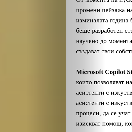
промени пейзажа на
изминалата година 
беше разработен сте
научено до момента
създават свои собс
Microsoft Copilot S
които позволяват н
асистенти с изкуств
асистенти с изкуст
процеси, да се учат
изискват помощ, ко