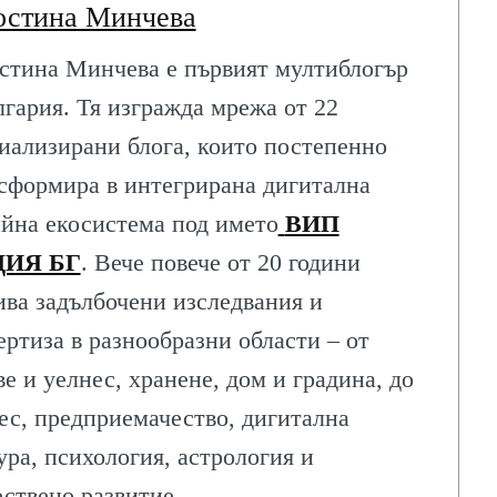
остина Минчева
стина Минчева е първият мултиблогър
лгария. Тя изгражда мрежа от 22
иализирани блога, които постепенно
сформира в интегрирана дигитална
йна екосистема под името
ВИП
ИЯ БГ
. Вече повече от 20 години
ива задълбочени изследвания и
ертиза в разнообразни области – от
ве и уелнес, хранене, дом и градина, до
ес, предприемачество, дигитална
ура, психология, астрология и
ствено развитие.