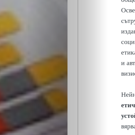
ЛИДЕРИ
Осве
СЪБИТИЯ
сътр
изда
БИЗНЕСЪТ
соци
етик
ЕКО
и ав
и
визи
БИО
Нейн
КАНТОРА
етич
усто
ЛИЧНОСТИ
вярв