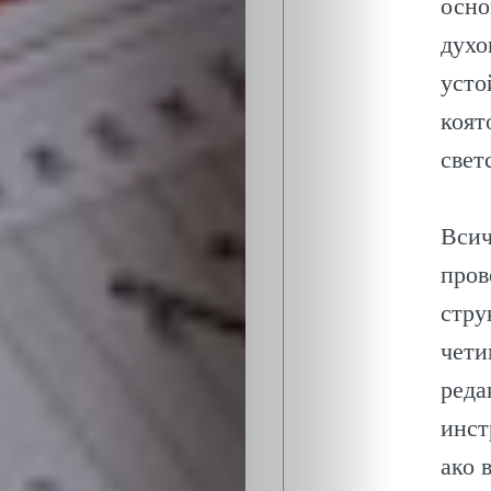
осно
МЕТОДИ
духо
ЗА
усто
коят
УСПЕХ
свет
ОБЩЕСТВО
Всич
ОНЛАЙН
пров
стру
ПАРИ
чети
ПОТРЕБИТЕ
реда
инст
ПРОФЕСИИ
ако 