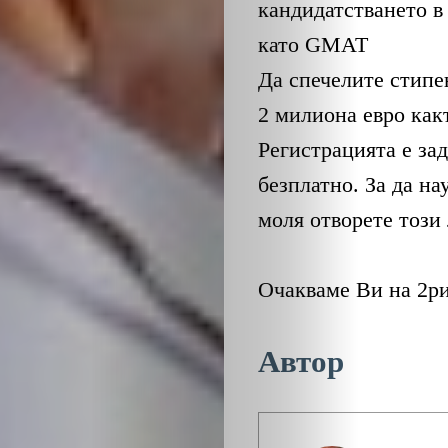
кандидатстването в
като GMAT
Да спечелите стипе
2 милиона евро как
Регистрацията е за
безплатно. За да на
моля отворете този 
Очакваме Ви на 2ри
Автор