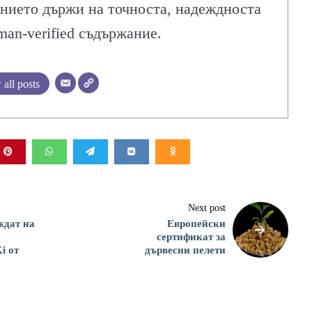
ИЯ
нието държи на точноста, надеждноста
man-verified съдържание.
all posts
Next post
ждат на
Европейски
сертификат за
i от
дървесни пелети