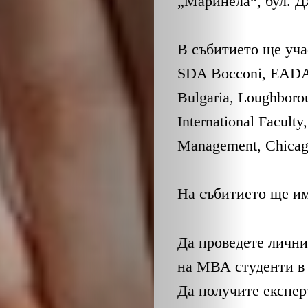
„Маринела“, бул. Д
В събитието ще учас
SDA Bocconi, EADA B
Bulgaria, Loughborou
International Faculty
Management, Chicag
На събитието ще им
Да проведете лични
на МВА студенти в
Да получите експер