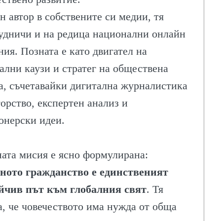
н автор в собствените си медии, тя
удничи и на редица национални онлайн
ния. Позната е като двигател на
ални каузи и стратег на обществена
а, съчетавайки дигитална журналистика
торство, експертен анализ и
онерски идеи.
ата мисия е ясно формулирана:
ното гражданство е единственият
йчив път към глобалния свят
. Тя
а, че човечеството има нужда от обща