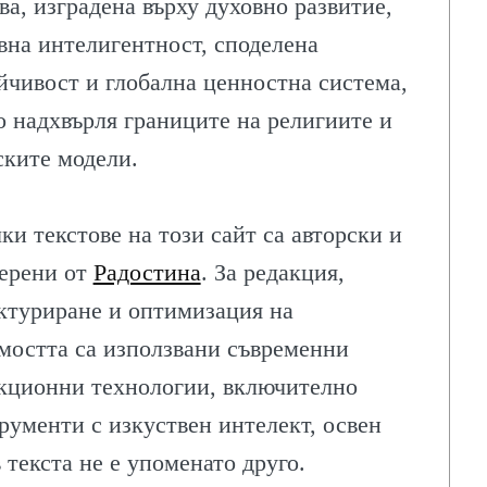
ва, изградена върху духовно развитие,
вна интелигентност, споделена
йчивост и глобална ценностна система,
о надхвърля границите на религиите и
ските модели.
ки текстове на този сайт са авторски и
ерени от
Радостина
. За редакция,
ктуриране и оптимизация на
мостта са използвани съвременни
ЛИТЕ
кционни технологии, включително
рументи с изкуствен интелект, освен
в текста не е упоменато друго.