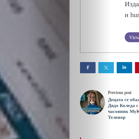
ПСИХОЛОГ
Изда
и hu
ТРАНСПОРТ
View 
Search
Previous post
Децата се оба
Дядо Коледа с
часовник MyK
Теленор