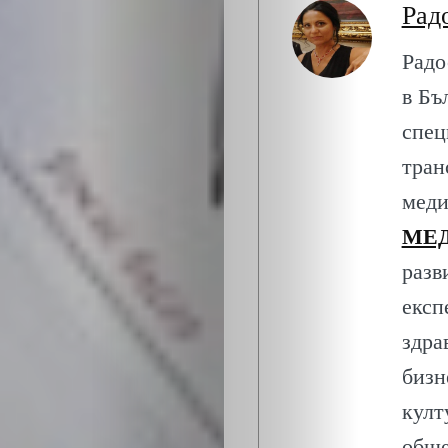
Рад
Радо
в Бъ
спец
тран
меди
МЕД
разв
експ
здра
ЗА
бизн
НАС
култ
обще