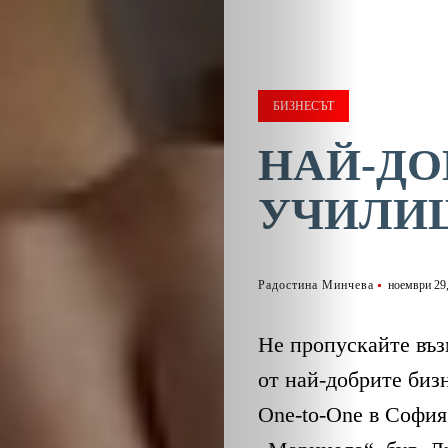
БИЗНЕСЪТ
НАЙ-ДО
УЧИЛИ
Радостина Минчева
ноември 29
Не пропускайте въз
от най-добрите би
One-to-One в София 