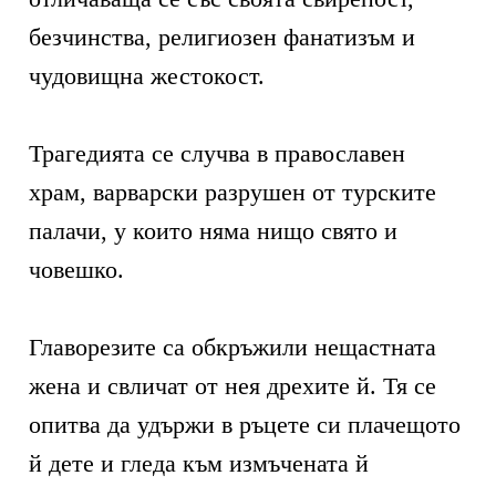
безчинства, религиозен фанатизъм и
чудовищна жестокост.
Трагедията се случва в православен
храм, варварски разрушен от турските
палачи, у които няма нищо свято и
човешко.
Главорезите са обкръжили нещастната
жена и свличат от нея дрехите й. Тя се
опитва да удържи в ръцете си плачещото
й дете и гледа към измъчената й