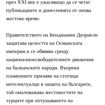
през XXI век е ужасяващо да се четат
публикациите и донесенията от онова
жестоко време.
Правителството на Бенджамин Дизраели
защитава целостта на Османската
империя и се обявява срещу
националноосвободителните движения
на балканските народи. Въпреки
пламенните призиви на стотици
интелектуалци в защита на българите,
той омаловажава жестокостите на
турците при потушаването на