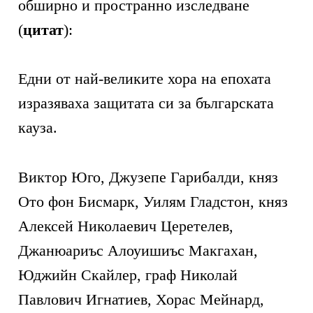
обширно и пространно изследване
(
цитат
):
Едни от най-великите хора на епохата
изразяваха защитата си за българската
кауза.
Виктор Юго, Джузепе Гарибалди, княз
Ото фон Бисмарк, Уилям Гладстон, княз
Алексей Николаевич Церетелев,
Джанюариъс Алоуишиъс Макгахан,
Юджийн Скайлер, граф Николай
Павлович Игнатиев, Хорас Мейнард,