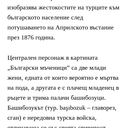
изобразява жестокостите на турците към
българското население след
потушаването на Априлското въстание
през 1876 година.
Централен персонаж в картината
„Български мъченици” са две млади
жени, едната от които вероятно е мъртва
на пода, а другата е с плачещ младенец в
ръцете и трима палачи башибозуци.
Башибозукът (тур. başıbozuk – главорез,
сган) е нередовна турска войска,
отличаваща се със своята свирепост,