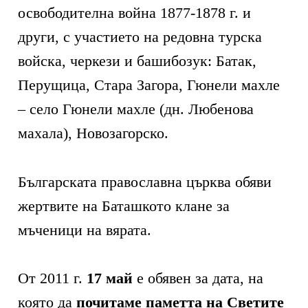
освободителна война 1877-1878 г. и
други, с участието на редовна турска
войска, черкези и башибозук: Батак,
Перущица, Стара Загора, Гюнели махле
– село Гюнели махле (дн. Любенова
махала), Новозагорско.
Българската православна църква обяви
жертвите на Баташкото клане за
мъченици на вярата.
От 2011 г.
17 май
е обявен за дата, на
която да
почитаме паметта на Светите