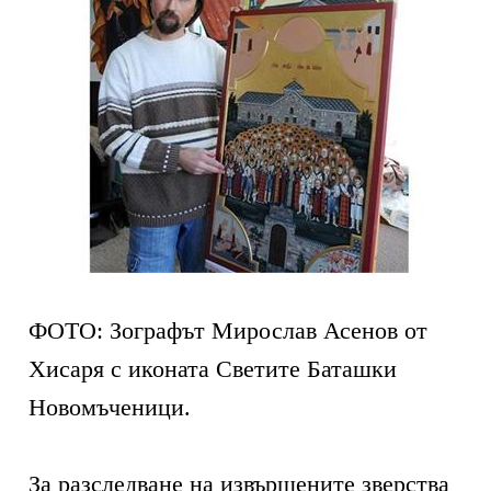
ФОТО: Зографът Мирослав Асенов от
Хисаря с иконата Светите Баташки
Новомъченици.
За разследване на извършените зверства