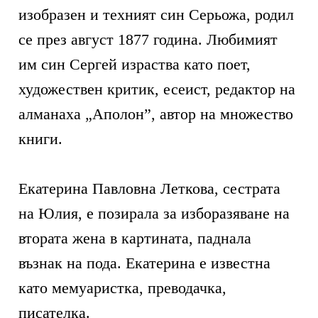
изобразен и техният син Серьожа, родил
се през август 1877 година. Любимият
им син Сергей израства като поет,
художествен критик, есеист, редактор на
алманаха „Аполон”, автор на множество
книги.
Екатерина Павловна Леткова, сестрата
на Юлия, е позирала за изборазяване на
втората жена в картината, паднала
възнак на пода. Екатерина е известна
като мемуаристка, преводачка,
писателка.