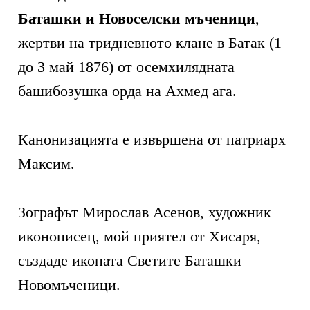
Баташки и Новоселски мъченици
,
жертви на тридневното клане в Батак (1
до 3 май 1876) от осемхилядната
башибозушка орда на Ахмед ага.
Канонизацията е извършена от патриарх
Максим.
Зографът Мирослав Асенов, художник
иконописец, мой приятел от Хисаря,
създаде иконата Светите Баташки
Новомъченици.