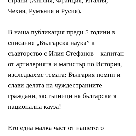
страни (Англия, Франция, Италия,
Чехия, Румъния и Русия).
В наша публикация преди 5 години в
списание „Българска наука” в
съавторство с Илия Стефанов – капитан
от артилерията и магистър по История,
изследвахме темата: България помни и
слави делата на чуждестранните
граждани, застъпници на българската
национална кауза!
Ето една малка част от нашетото