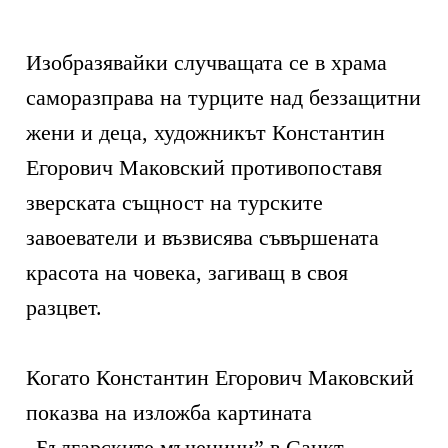
Изобразявайки случващата се в храма
саморазправа на турците над беззащитни
жени и деца, художникът Константин
Егорович Маковский противопоставя
зверската същност на турските
завоеватели и възвисява съвършената
красота на човека, загиващ в своя
разцвет.
Когато Константин Егорович Маковский
показва на изложба картината
„Българските мъченици” в Санкт-