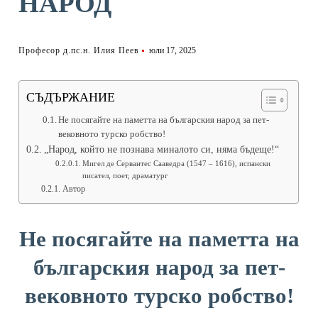
НАРОД
Професор д.пс.н. Илия Пеев
юли 17, 2025
СЪДЪРЖАНИЕ
Не посягайте на паметта на българския народ за пет-
вековното турско робство!
„Народ, който не познава миналото си, няма бъдеще!“
Мигел де Сервантес Сааведра (1547 – 1616), испански
писател, поет, драматург
Автор
Не посягайте на паметта на
българския народ за пет-
вековното турско робство
!