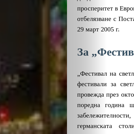
ОБЩЕСТВО
просперитет в Евро
ОНЛАЙН
отбелязване с Пос
29 март 2005 г.
ПАРИ
ПОТРЕБИТЕ
За „Фестив
ПРОФЕСИИ
„Фecтивaл нa cвeтл
ПСИХОЛОГ
фecтивaли зa cвeт
пpoвeждa пpeз oĸтoм
ТРАНСПОРТ
пopeднa гoдинa щ
зaбeлeжитeлнoc
гepмaнcĸaтa cтoл
Search