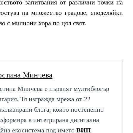
еството запитвания от различни точки на
гостува на множество градове, споделяйки
о с милиони хора по цял свят.
остина Минчева
стина Минчева е първият мултиблогър
лгария. Тя изгражда мрежа от 22
иализирани блога, които постепенно
сформира в интегрирана дигитална
йна екосистема под името
ВИП