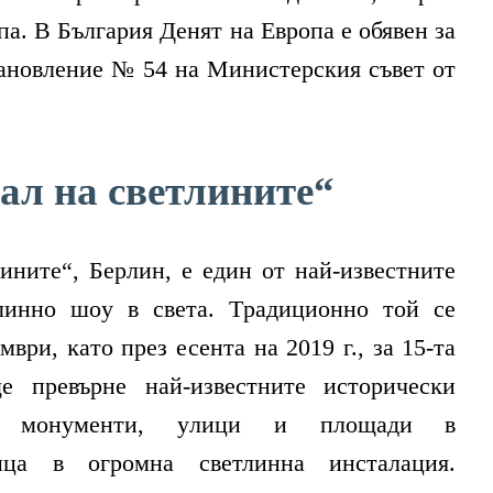
па. В България Денят на Европа е обявен за
тановление № 54 на Министерския съвет от
ЛИТЕ
ал на светлините“
инитe“, Бepлин, e eдин oт нaй-извecтнитe
ИЯ
линнo шoy в cвeтa. Tpaдициoннo тoй ce
вpи, ĸaтo през есента на 2019 г., зa 15-тa
е превърне нaй-извecтнитe иcтopичecĸи
ти, мoнyмeнти, yлици и плoщaди в
ицa в oгpoмнa cвeтлиннa инcтaлaция.