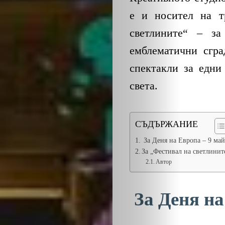
е и носител на т
светлините“ – за
емблематични сгра
спектакли за едни
ЗА
света.
НАС
СЪДЪРЖАНИЕ
ЛИДЕРИ
За Деня на Европа – 9 ма
За „Фестивал на светлинит
Автор
СЪБИТИЯ
БИЗНЕСЪТ
За Деня на