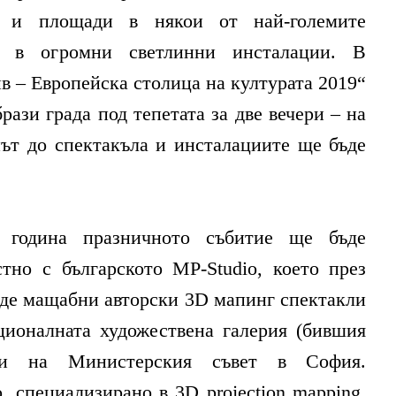
и и площади в някои от най-големите
, в огромни светлинни инсталации. В
в – Европейска столица на културата 2019“
рази града под тепетата за две вечери – на
път до спектакъла и инсталациите ще бъде
 година празничното събитие ще бъде
стно с българското MP-Studio, което през
даде мащабни авторски 3D мапинг спектакли
ционалната художествена галерия (бившия
 и на Министерския съвет в София.
, специализирано в 3D projection mapping,