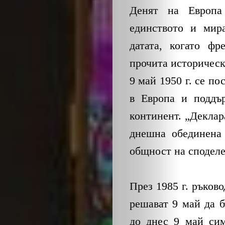
ЕКО
Денят на Европа
и
единството и мира
датата, когато ф
БИО
прочита историческ
9 май 1950 г. се п
КАНТОРА
в Европа и поддъ
ЛИЧНОСТИ
континент. „Деклар
днешна обединена 
МЕТОДИ
общност на споделе
ЗА
През 1985 г. ръков
УСПЕХ
решават 9 май да б
до днес 9 май сим