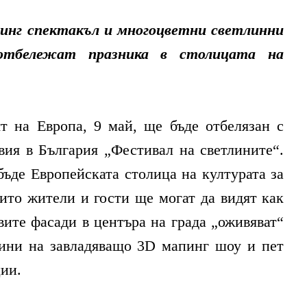
инг спектакъл и многоцветни светлинни
 отбележат
празника в столицата на
ят на Европа, 9 май, ще бъде отбелязан с
вия в България „Фестивал на светлините“.
ъде Европейската столица на културата за
иито жители и гости ще могат да видят как
вите фасади в центъра на града „оживяват“
лини на завладяващо 3D мапинг шоу и пет
ии.