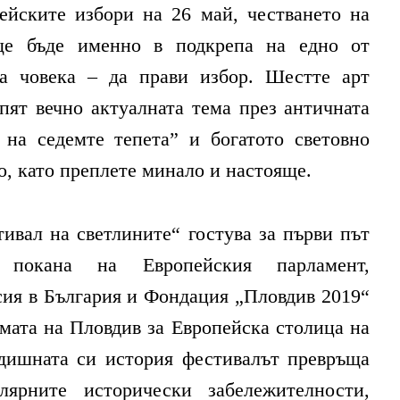
ейските избори на 26 май, честването на
е бъде именно в подкрепа на едно от
а човека – да прави избор. Шестте арт
пят вечно актуалната тема през античната
 на седемте тепета” и богатото световно
о, като преплете минало и настояще.
ивал на светлините“ гостува за първи път
покана на Европейския парламент,
сия в България и Фондация „Пловдив 2019“
амата на Пловдив за Европейска столица на
годишната си история фестивалът превръща
лярните исторически забележителности,