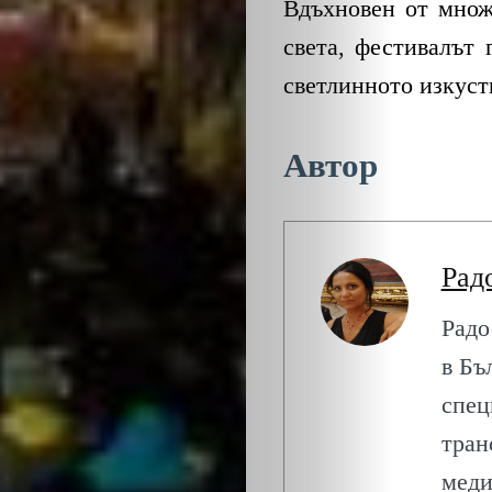
Вдъхновен от множ
света, фестивалът 
светлинното изкуств
Автор
Рад
Радо
в Бъ
спец
тран
меди