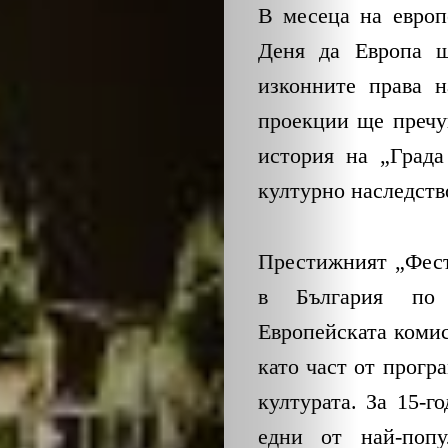
В месеца на европ
Деня да Европа щ
изконните права н
проекции ще пречу
история на „Града
културно наследств
Престижният „Фест
в България по 
Европейската коми
като част от прогр
културата. За 15-
едни от най-попу