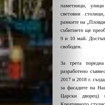
паметници, улиц
световни столици
рамките на „Пловди
събитието ще преоб
9 и 10 май. Достъ
свободен.
За трета поредна
разработено съвме
2017 и 2018 г. съз
за фасадите на На
Царски дворец)
Креативното студио