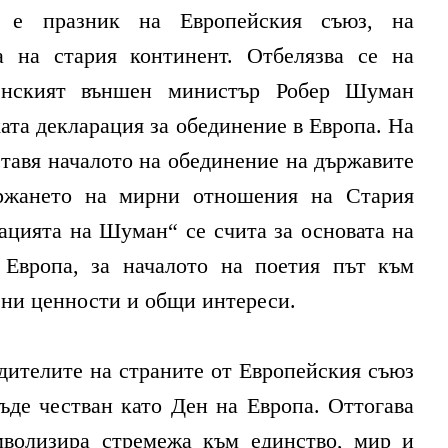
 е празник на Европейския съюз, на
 на стария континент. Отбелязва се на
ренският външен министър Робер Шуман
ата декларация за обединение в Европа. На
оставя началото на обединение на държавите
ржането на мирни отношения на Стария
ацията на Шуман“ се счита за основата на
Европа, за началото на поетия път към
ни ценности и общи интереси.
одителите на страните от Европейския съюз
ъде честван като Ден на Европа. Оттогава
волизира стремежа към единство, мир и