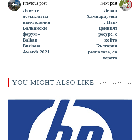
Previous post
Next post
Ловеч е
Левон
домакин на
Хампарцумян
най-големия
: Най-
Балкански
ценният
форум –
ресурс, с
Balkan
който
Business
България
Awards 2021
разполага, са
хората
YOU MIGHT ALSO LIKE