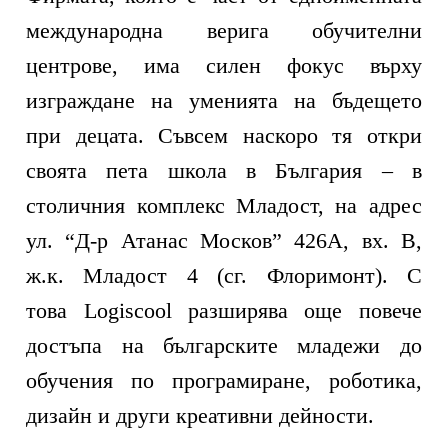
международна верига обучителни
центрове, има силен фокус върху
изграждане на уменията на бъдещето
при децата. Съвсем наскоро тя откри
своята пета школа в България – в
столичния комплекс Младост, на адрес
ул. “Д-р Атанас Москов” 426А, вх. В,
ж.к. Младост 4 (сг. Флоримонт). С
това
Logiscool
разширява още повече
достъпа на българските младежи до
обучения по програмиране, роботика,
дизайн и други креативни дейности.