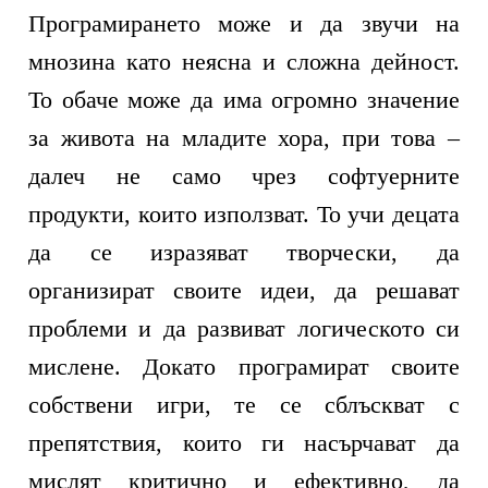
Програмирането може и да звучи на
мнозина като неясна и сложна дейност.
То обаче може да има огромно значение
за живота на младите хора, при това –
далеч не само чрез софтуерните
продукти, които използват. То учи децата
да се изразяват творчески, да
организират своите идеи, да решават
проблеми и да развиват логическото си
мислене. Докато програмират своите
собствени игри, те се сблъскват с
препятствия, които ги насърчават да
мислят критично и ефективно, да