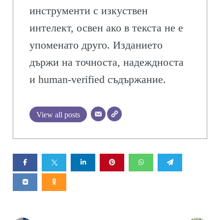
инструменти с изкуствен
интелект, освен ако в текста не е
упоменато друго. Изданието
държи на точноста, надеждноста
и human-verified съдържание.
View all posts