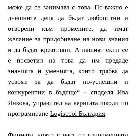
може да се занимава с това. По-важно е
днешните деца да бъдат любопитни и
отворени към промените, да имат
желание за придобиване на нови знания
и да бъдат креативни. А нашият екип се
е посветил на това да им предаде
знанията и уменията, които трябва да
усвоят, за да бъдат по-успешни и
конкурентни в бъдеще“
– споделя Ива
Янкова, управител на верига
та
школи по
програмиране
Logiscool България
.
Фирмата, която е част от едноименната