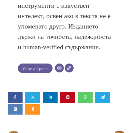
инструменти с изкуствен
интелект, освен ако в текста не е
упоменато друго. Изданието
държи на точноста, надеждноста
и human-verified съдържание.
View all posts