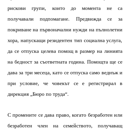
рискови групи
, които до момента не са
получавали подпомагане. Предвижда се
за
покриване на първоначални нужди на пълнолетни
хора
, напускащи резидентен тип
социална
услуга
,
да
се отпуска целева помощ в размер на линията
на бедност за съответната година. Помощта
ще се
дава
за три месеца, като се отпуска само веднъж и
при условие, че
човекът
се е регистрирал в
дирекция „Бюро по труда“.
С промените се дава право, когато
безработ
ен или
безработен член на семейството, получаващ