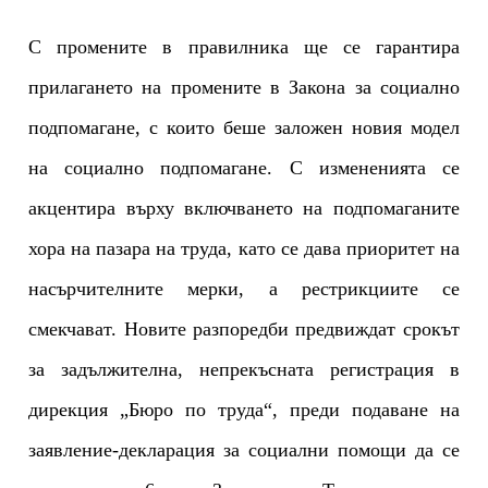
С промените в правилника ще се гарантира
прилагането на промените в Закона за социално
подпомагане, с които беше заложен новия модел
на социално подпомагане. С измененията се
акцентира върху включването на подпомаганите
хора на пазара на труда, като се дава приоритет на
насърчителните мерки, а рестрикциите се
смекчават. Новите разпоредби предвиждат срокът
за задължителна, непрекъсната регистрация в
дирекция „Бюро по труда“, преди подаване на
заявление-декларация за социални помощи да се