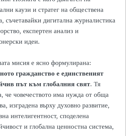
ални каузи и стратег на обществена
а, съчетавайки дигитална журналистика
торство, експертен анализ и
онерски идеи.
ата мисия е ясно формулирана:
ното гражданство е единственият
йчив път към глобалния свят
. Тя
а, че човечеството има нужда от обща
ва, изградена върху духовно развитие,
вна интелигентност, споделена
йчивост и глобална ценностна система,