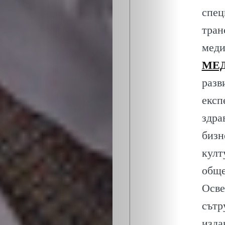
ОБЩЕСТВО
спец
ОНЛАЙН
тран
меди
ПАРИ
МЕД
ПОТРЕБИТЕ
разв
експ
ПРОФЕСИИ
здра
бизн
ПСИХОЛОГ
култ
ТРАНСПОРТ
обще
Осве
сътр
Search
изда