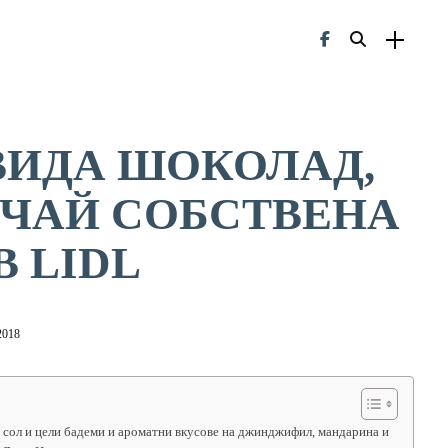
 ВИДА ШОКОЛАД,
 ЧАЙ СОБСТВЕНА
В LIDL
2018
 сол и цели бадеми и ароматни вкусове на джинджифил, мандарина и