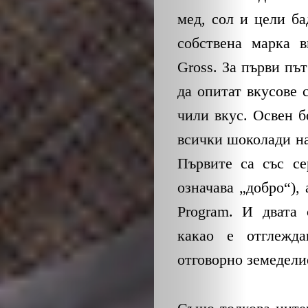
мед, сол и цели б
собствена марка в
Gross. За първи пъ
да опитат вкусове 
чили вкус. Освен б
всички шоколади на
Първите са със се
означава „добро“), 
Program. И двата 
какао е отглежда
отговорно земедели