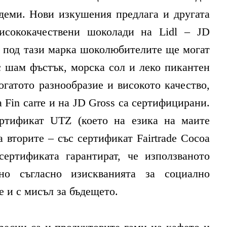
адеми. Нови изкушения предлага и другата
исококачествени шоколади на Lidl – JD
т под тази марка шоколюбителите ще могат
с шам фъстък, морска сол и леко пикантен
огатото разнообразие и високото качество,
 Fin carre и на JD Gross са сертифицирани.
ртификат UTZ (което на езика на маите
а вторите – със сертификат Fairtrade Cocoa
сертификата гарантират, че използваното
но съгласно изискванията за социално
е и с мисъл за бъдещето.