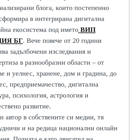
иализирани блога, които постепенно
сформира в интегрирана дигитална
йна екосистема под името
ВИП
ИЯ БГ
. Вече повече от 20 години
ЛИТЕ
ива задълбочени изследвания и
ертиза в разнообразни области – от
ве и уелнес, хранене, дом и градина, до
ес, предприемачество, дигитална
ИЯ
ура, психология, астрология и
ствено развитие.
н автор в собствените си медии, тя
удничи и на редица национални онлайн
ния. Позната е като двигател на