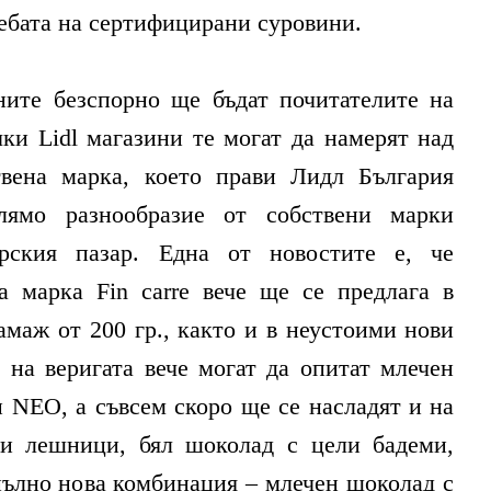
ебата на сертифицирани суровини.
ните безспорно ще бъдат почитателите на
ки Lidl магазини те могат да намерят над
вена марка, което прави Лидл България
олямо разнообразие от собствени марки
рския пазар. Една от новостите е, че
на марка Fin carre вече ще се предлага в
амаж от 200 гр., както и в неустоими нови
 на веригата вече могат да опитат млечен
 NEO, а съвсем скоро ще се насладят и на
и лешници, бял шоколад с цели бадеми,
пълно нова комбинация – млечен шоколад с