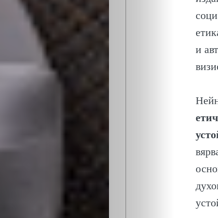
соци
етик
и ав
визи
Нейн
етич
усто
вярв
осно
духо
усто