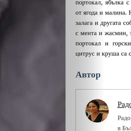
ЕКО
портокал, ябълка 
от ягода и малина. 
и
залага и другата с
БИО
с мента и жасмин, 
портокал и горски
КАНТОРА
цитрус и круша са 
ЛИЧНОСТИ
Автор
МЕТОДИ
ЗА
Рад
УСПЕХ
Радо
в Бъ