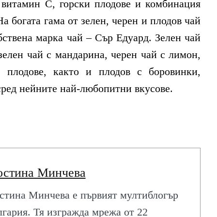
с витамин С, горски плодове и комбинация
На богата гама от зелен, черен и плодов чай
обствена марка чай – Сър Едуард. Зелен чай
зелен чай с мандарина, черен чай с лимон,
 плодове, както и плодов с боровинки,
сред нейните най-любопитни вкусове.
остина Минчева
стина Минчева е първият мултиблогър
лгария. Тя изгражда мрежа от 22