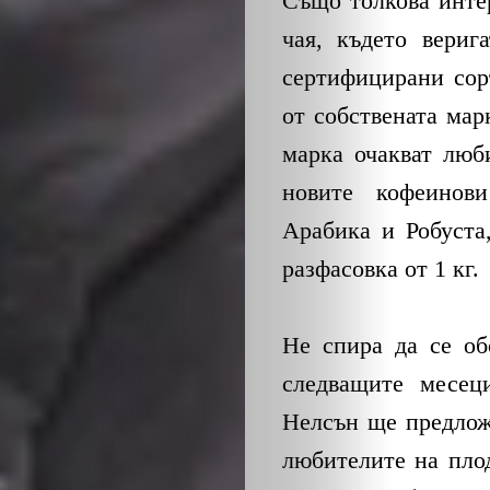
Също толкова инте
чая, където вериг
сертифицирани сор
от собствената мар
марка очакват люб
ЗА
новите кофеинов
Арабика и Робуста,
НАС
разфасовка от 1 кг.
ЛИДЕРИ
Не спира да се об
СЪБИТИЯ
следващите месец
Нелсън ще предлож
БИЗНЕСЪТ
любителите на пло