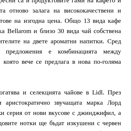
ресни са и продуктовите гами на кафето и
ата отново залага на висококачествени и
тове на изгодна цена. Общо 13 вида кафе
ка Bellarom и близо 30 вида чай собствена
ителите на двете ароматни напитки. Сред
и предложения е комбинацията между
 която вече се предлага в нова по-голяма
огатява и селекцията чайове в Lidl. През
и аристократично звучащата марка Лорд
и серия от нови вкусове с джинджифил, а
довите нотки ще бъдат изкушени с червен