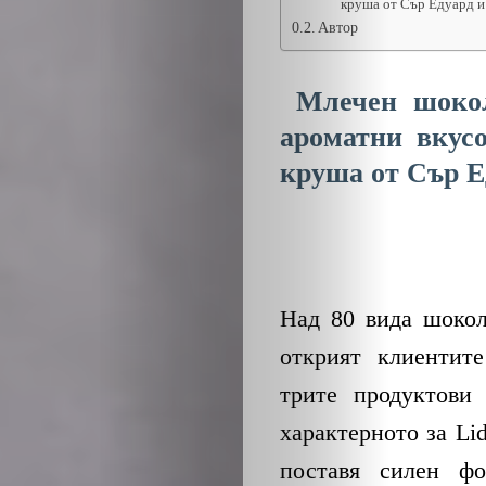
круша от Сър Едуард и
Автор
Млечен шокол
ароматни вкус
круша от Сър Е
Над 80 вида шокол
открият клиентите
трите продуктови 
характерното за Li
поставя силен фо