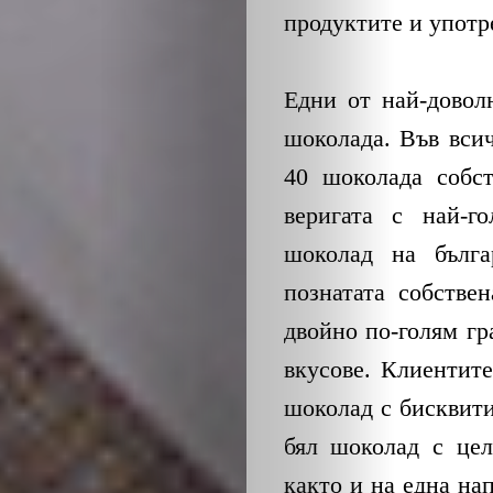
продуктите и употр
Едни от най-довол
шоколада. Във всич
40 шоколада собст
веригата с най-г
шоколад на бълга
познатата собстве
двойно по-голям гр
вкусове. Клиентите
шоколад с бисквити
бял шоколад с цел
както и на една на