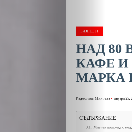
БИЗНЕСЪТ
НАД 80
КАФЕ И
МАРКА 
Радостина Минчева
януари 25, 
СЪДЪРЖАНИЕ
Млечен шоколад с мед,