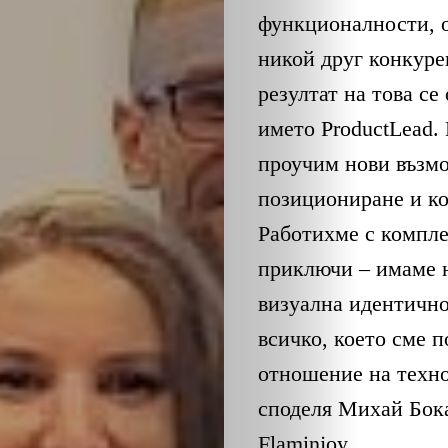
функционалности, о
никой друг конкуре
резултат на това се
името ProductLead.
проучим нови възм
позициониране и ко
Работихме с компле
приключи – имаме н
визуална идентичнос
всичко, което сме 
отношение на техно
споделя Михай Бока
Flaminjoy.