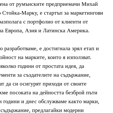
дена от румънските предприемачи Михай
 Стойка-Марку, е стартъп за маркетингови
разполага с портфолио от клиенти от
а Европа, Азия и Латинска Америка.
о разработваме, е достигнала зрял етап и
ойност на марките, които я използват.
яколко години от простата идея, да
менти за създателите на съдържание,
ат да си осигурят приходи от своите
ме посоката на дейността безброй пъти
и години и днес обслужваме както марки,
а съдържание, предлагайки модерни