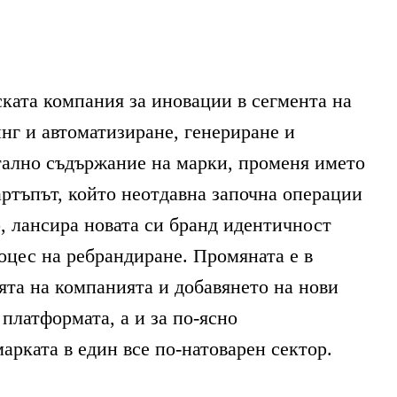
ската компания за иновации в сегмента на
нг и автоматизиране, генериране и
тално съдържание на марки, променя името
артъпът, който неотдавна започна операции
р, лансира новата си бранд идентичност
оцес на ребрандиране. Промяната е в
ята на компанията и добавянето на нови
платформата, а и за по-ясно
арката в един все по-натоварен сектор.