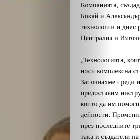
Компанията, създа
Бокай и Александър
технологии и днес 
Централна и Източн
„Технологията, коят
носи комплексна ст
Започнахме преди н
предоставим инстру
които да им помогн
дейности. Промених
през последните тр
така и създатели н