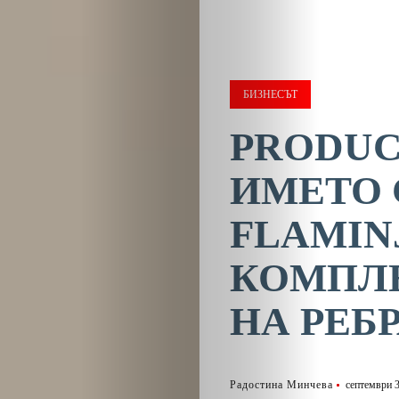
БИЗНЕСЪТ
PRODUC
ИМЕТО 
FLAMIN
КОМПЛ
НА РЕБ
Радостина Минчева
септември 3