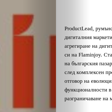
ProductLead, румън
дигиталния маркети
агрегиране на диги
си на Flaminjoy. Ст
на българския паза
след комплексен пр
отговор на еволюци
функционалности в 
разграничаване на м