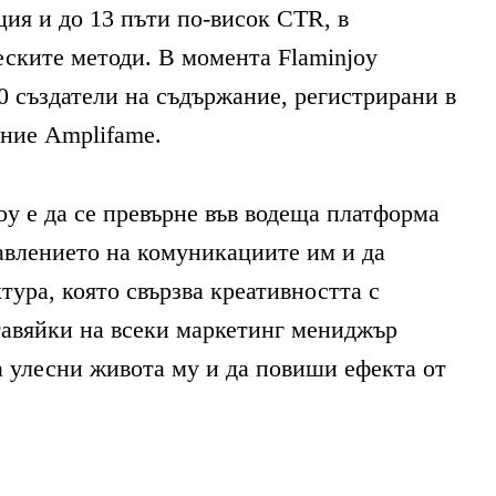
ция и до 13 пъти по-висок CTR, в
еските методи. В момента Flaminjoy
00 създатели на съдържание, регистрирани в
ние Amplifame.
oy е да се превърне във водеща платформа
авлението на комуникациите им и да
тура, която свързва креативността с
тавяйки на всеки маркетинг мениджър
а улесни живота му и да повиши ефекта от