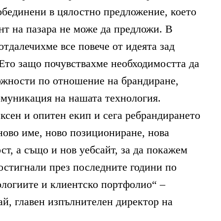
бединени в цялостно предложение, което
нт на пазара не може да предложи. В
 отдалечихме все повече от идеята зад
 Ето защо почувствахме необходимостта да
ожности по отношение на брандиране,
муникация на нашата технология.
ксен и опитен екип и сега ребрандирането
ово име, ново позициониране, нова
т, а също и нов уебсайт, за да покажем
постигнали през последните години по
логиите и клиентско портфолио“ –
й, главен изпълнителен директор на