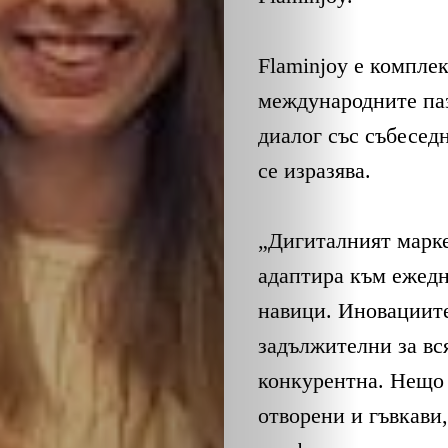
Flaminjoy е компле
международните паз
диалог със събеседн
ЗА
се изразява.
НАС
„Дигиталният маркет
ЛИДЕРИ
адаптира към ежедн
навици. Иновациите
СЪБИТИЯ
задължителни за вся
конкурентна. Нещо 
БИЗНЕСЪТ
отворени и гъвкави,