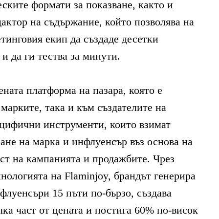
еските формати за показване, както и
едактор на съдържание, който позволява на
етинговия екип да създаде десетки
и да ги тества за минути.
ЛИТЕ
ената платформа на пазара, която е
марките, така и към създателите на
цифични инструменти, които взимат
ИЯ
ане на марка и инфлуенсър въз основа на
ст на кампанията и продажбите. Чрез
нологията на Flaminjoy, брандът генерира
флуенсъри 15 пъти по-бързо, създава
лка част от цената и постига 60% по-висок