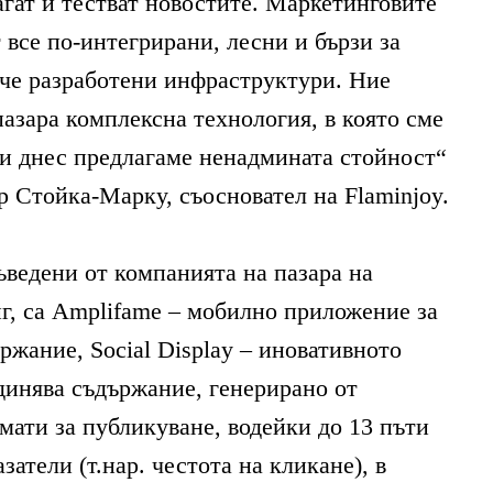
агат и тестват новостите. Маркетинговите
 все по-интегрирани, лесни и бързи за
ече разработени инфраструктури. Ние
пазара комплексна технология, в която сме
и днес предлагаме ненадмината стойност“
р Стойка-Марку, съосновател на Flaminjoy.
ъведени от компанията на пазара на
г, са Amplifame – мобилно приложение за
ржание, Social Display – иновативното
динява съдържание, генерирано от
мати за публикуване, водейки до 13 пъти
атели (т.нар. честота на кликане), в