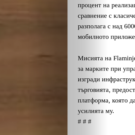
процент на реализа
сравнение с класич
разполага с над 60
мобилното приложе
Мисията на Flaminj
за марките при упр
изгради инфраструк
търговията, предос
платформа, която д
усилията му.
# # #