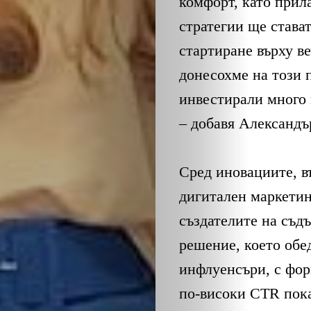
ЕКО
комфорт, като прил
стратегии ще стават
и
стартиране върху в
БИО
донесохме на този 
инвестирали много 
КАНТОРА
– добавя Александъ
ЛИЧНОСТИ
Сред иновациите, в
МЕТОДИ
дигитален маркетин
създателите на съдъ
ЗА
решение, което обе
УСПЕХ
инфлуенсъри, с фор
по-високи CTR показ