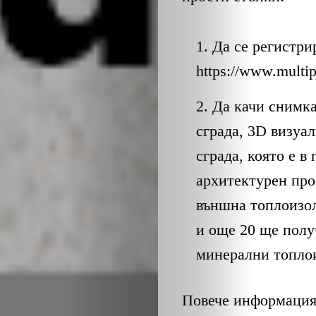
Да се регистри
https://www.multip
Да качи снимк
ЗА
сграда, 3D визуа
НАС
сграда, която е в
архитектурен про
ЛИДЕРИ
външна топлоизол
и още 20 ще полу
СЪБИТИЯ
минерални топлои
БИЗНЕСЪТ
Повече информация 