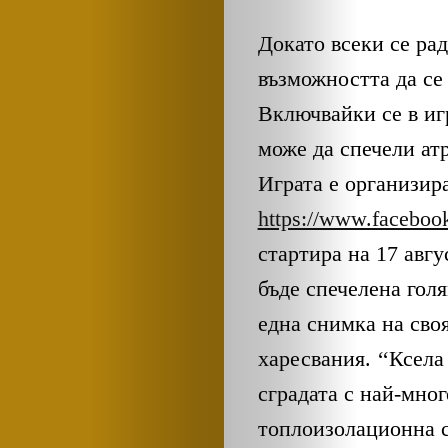
Докато всеки се рад
възможността да се 
Включвайки се в иг
може да спечели ат
Играта е организир
https://www.faceboo
стартира на 17 авгу
бъде спечелена голя
една снимка на своя
харесвания. ‘‘Ксела
сградата с най-мно
топлоизолационна с