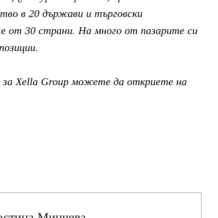
ство
в 20 държави и търговски
че от 30 страни. На много от пазарите си
позиции.
 за
Xella Group
можете да откриете на
остина Минчева