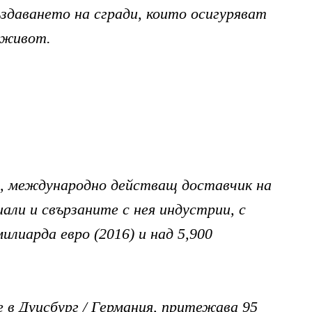
ъздаването на сгради, които осигуряват
 живот.
ЛИТЕ
щ, международно действащ доставчик на
ИЯ
ли и свързаните с нея индустрии, с
илиарда евро (2016) и над 5,900
е в Дуисбург / Германия,
притежава
95