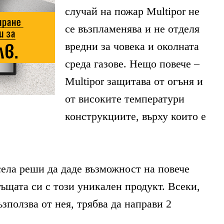
случай на пожар Multipor не
се възпламенява и не отделя
вредни за човека и околната
среда газове. Нещо повече –
Multipor защитава от огъня и
от високите температури
конструкциите, върху които е
села реши да даде възможност на повече
‘къщата си с този уникален продукт. Всеки,
ъзползва от нея, трябва да направи 2