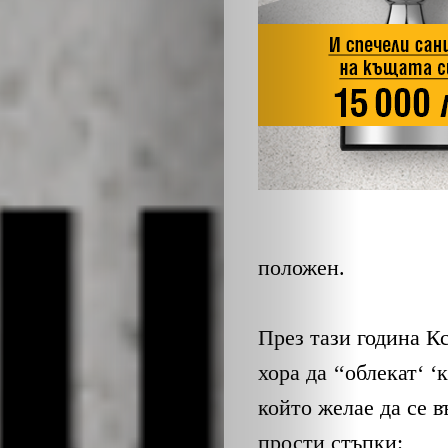
положен.
През тази година К
хора да ‘‘облекат‘ 
който желае да се в
прости стъпки: