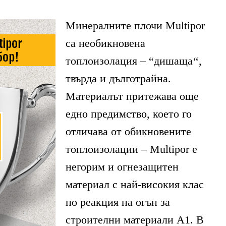
Минералните плочи Multipor
са необикновена
топлоизолация – “дишаща‘‘,
твърда и дълготрайна.
Материалът притежава още
едно предимство, което го
отличава от обикновените
топлоизолации – Multipor е
негорим и огнезащитен
материал с най-високия клас
по реакция на огън за
строителни материали А1. В