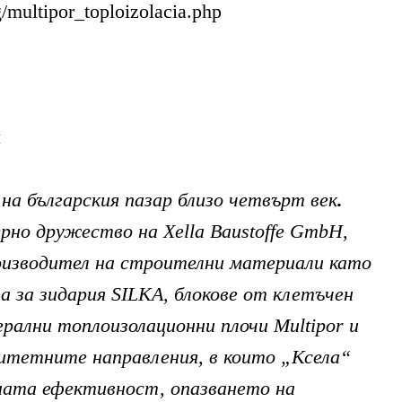
/multipor_toploizolacia.php
я
е на българския пазар близо четвърт век
.
ерно дружество на
Xella
Baustoffe
GmbH
,
оизводител на строителни материали като
а за зидария
SILKA
, блокове от клетъчен
ерални топлоизолационни плочи
Multipor
и
итетните направления, в които „Ксела“
йната ефективност, опазването на