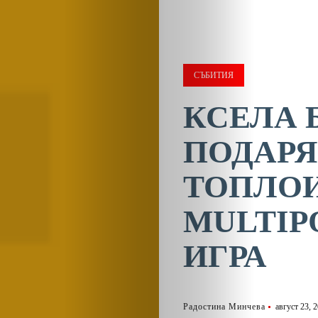
СЪБИТИЯ
КСЕЛА 
ПОДАРЯ
ТОПЛОИ
MULTIP
ИГРА
Радостина Минчева
август 23, 