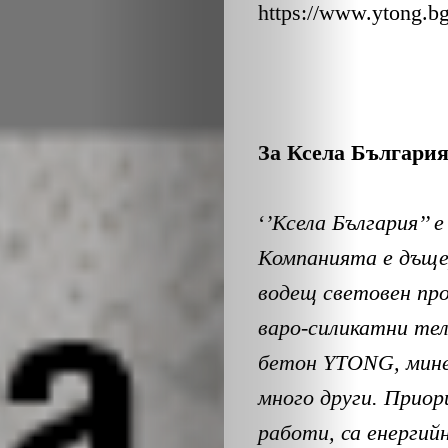
ЕКО
https://www.ytong.bg
и
БИО
За Ксела Българи
КАНТОРА
ЛИЧНОСТИ
‘
’Ксела България’’ 
Компанията е дъщ
МЕТОДИ
водещ световен пр
варо-силикатни тел
ЗА
бетон
YTONG
, мин
УСПЕХ
много други. Приор
работи, са енерги