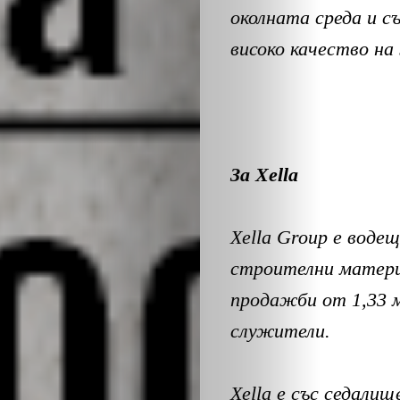
ОБЩЕСТВО
околната среда и с
ОНЛАЙН
високо качество на
ПАРИ
ПОТРЕБИТЕ
За
Xella
ПРОФЕСИИ
Xella Group е воде
ПСИХОЛОГ
строителни материа
ТРАНСПОРТ
продажби от 1,33 м
служители.
Search
Xella е със седалищ