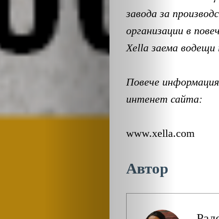
завода
за производ
организации в пове
Xella заема водещи 
Повече информация
интенет сайта:
www.xella.com
Автор
Рад