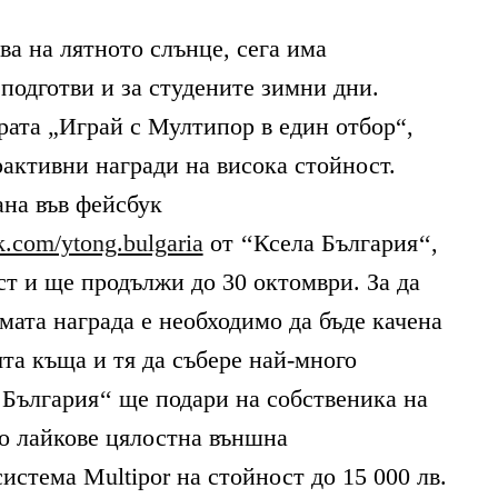
ва на лятното слънце, сега има
подготви и за студените зимни дни.
рата „Играй с Мултипор в един отбор“,
рактивни награди на висока стойност.
ана във фейсбук
k.com/ytong.bulgaria
от ‘‘Ксела България‘‘,
ст и ще продължи до 30 октомври. Зa да
мата награда е необходимо да бъде качена
та къща и тя да събере най-много
 България‘‘ ще подари на собственика на
го лайкове цялостна външна
истема Multipor на стойност до 15 000 лв.