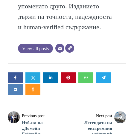
упоменато друго. Изданието
държи на точноста, надеждноста
и human-verified съдържание.
View all posts
Previous post
Next post
Избата на
Легендата на
„Домейн
екстремния
Бойар“ в
кайтсърф