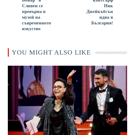
Сливен се
Ник
превърна в
Джейкъбсън
музей на
идва в
съвременното
България!
изкуство
YOU MIGHT ALSO LIKE