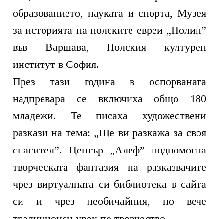
образованието, науката и спорта, Музея
за историята на полските евреи „Полин”
във Варшава, Полския културен
институт в София.
През тази година в оспорваната
надпревара се включиха общо 180
младежи. Те писаха художествени
разкази на тема: „Ще ви разкажа за своя
спасител”. Център „Алеф” подпомогна
творческата фантазия на разказвачите
чрез виртуалната си библиотека в сайта
си и чрез необичайния, но вече
традиционен урок по творчество.