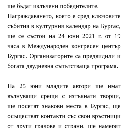
ще бъдат излъчени победителите.
Награждаването, което е сред ключовите
събития в културния календар на Бургас,
ще се състои на 24 юни 2021 г. от 19
часа в Международен конгресен център
Бургас. Организаторите са предвидили и
богата двудневна съпътстваща програма.
На 25 юни младите автори ще имат
вълнуващи срещи с изтъкнати творци,
ще посетят знакови места в Бургас, ще
осъществят контакти със свои връстници
от други градове и страни, ще намерят