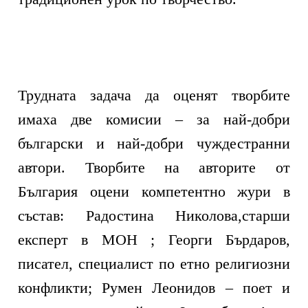
Трудната задача да оценят творбите
имаха две комисии – за най-добри
български и най-добри чуждестранни
автори. Творбите на авторите от
България оцени компетентно жури в
състав: Радостина Николова,старши
експерт в МОН ; Георги Бърдаров,
писател, специалист по етно религиозни
конфликти; Румен Леонидов – поет и