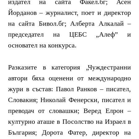
издател на сайта Факел.бг; Асен
Йорданов – журналист, поет и директор
на сайта Бивол.бг; Алберта Алкалай –
председател на ЦЕБС „Алеф” и
основател на конкурса.
Разказите в категория „Чуждестранни
автори бяха оценени от международно
жури в състав: Павол Ранков – писател,
Словакия; Николай Фенерски, писател и
преводач от словашки; Веред Елрон –
културно аташе в Посолство на Израел в
България; Дорота Фатер, директор на