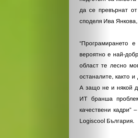
да се превърнат от
споделя Ива Янкова,
“Програмирането е
вероятно е най-добр
област те лесно мо
останалите, както и
А защо не и някой 
ИТ бранша проблем
качествени кадри” 
Logiscool България.