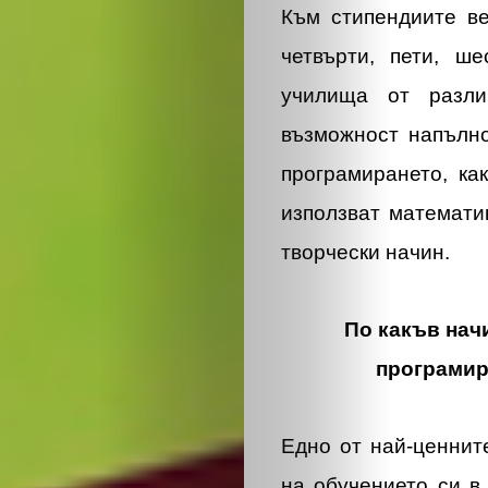
Към стипендиите в
четвърти, пети, ш
училища от разли
възможност напълно
програмирането, ка
използват математи
творчески начин.
По какъв начи
програмир
Едно от най-ценнит
на обучението си в 