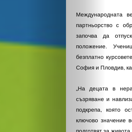
Международната в
партньорство с обр
започва да отпус
положение. Учен
безплатно курсовет
София и Пловдив, ка
„На децата в нер
съзряване и навлиз
подкрепа, която о
ключово значение в
подготвят за живота