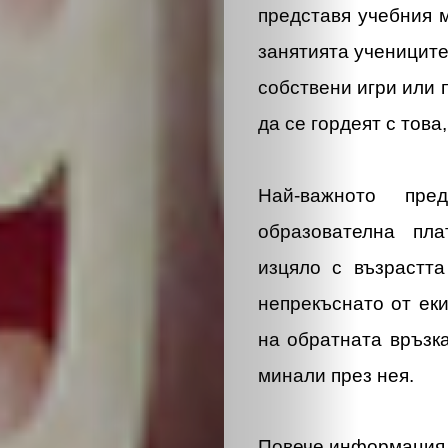
представя учебния 
занятията учениците
собствени игри или п
да се гордеят с това
Най-важното пре
образователна пл
изцяло с възрастта
непрекъснато от ек
на обратната връзка
минали през нея.
Повече информация 