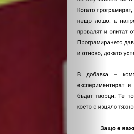
Когато програмират,
нещо лошо, а напро
провалят и опитат о
Програмирането дав
ЗА
и отново, докато усп
НАС
В добавка – комп
ЛИДЕРИ
експериментират и
бъдат творци. Те п
СЪБИТИЯ
което е изцяло тяхно
БИЗНЕСЪТ
Защо е важ