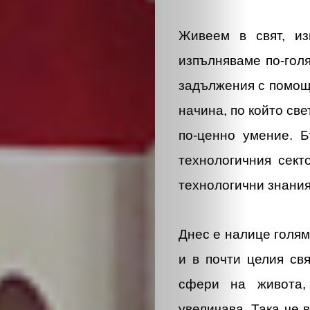
ЕКО
и
Живеем в свят, из
изпълняваме по-гол
БИО
задължения с помощ
начина, по който св
КАНТОРА
по-ценно умение. 
ЛИЧНОСТИ
технологичния сект
технологични знания
МЕТОДИ
ЗА
Днес е налице голям
и в почти целия св
УСПЕХ
сфери на живота,
увеличава. Така че 