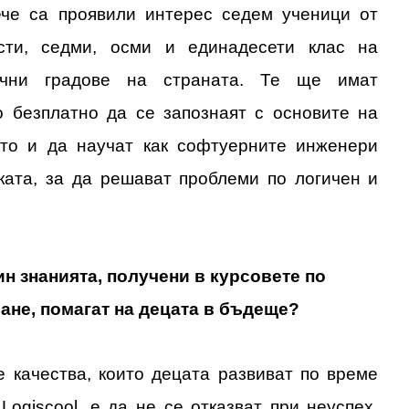
ече са проявили интерес седем ученици от
ести, седми, осми и единадесети клас на
чни градове на страната. Те ще имат
 безплатно да се запознаят с основите на
кто и да научат как софтуерните инженери
ката, за да решават проблеми по логичен и
н знанията, получени в курсовете по
ане, помагат на децата в бъдеще?
е качества, които децата развиват по време
Logiscool, е да не се отказват при неуспех.