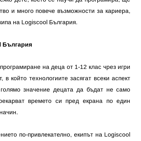
тво и много повече възможности за кариера,
ипа на Logiscool България.
l България
ЛИТЕ
 програмиране на деца от 1-12 клас чрез игри
т, в който технологиите засягат всеки аспект
ИЯ
 голямо значение децата да бъдат не само
прекарват времето си пред екрана по един
начин.
нието по-привлекателно, екипът на Logiscool