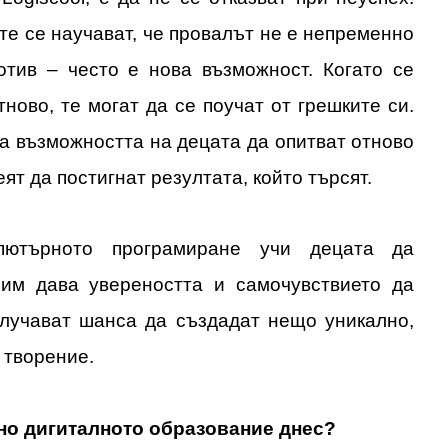
 те се научават, че провалът не е непременно
тив – често е нова възможност. Когато се
тново, те могат да се поучат от грешките си.
а възможността на децата да опитват отново
еят да постигнат резултата, който търсят.
ютърното програмиране учи децата да
 им дава увереността и самочувствието да
олучават шанса да създадат нещо уникално,
 творение.
но дигиталното образование днес?