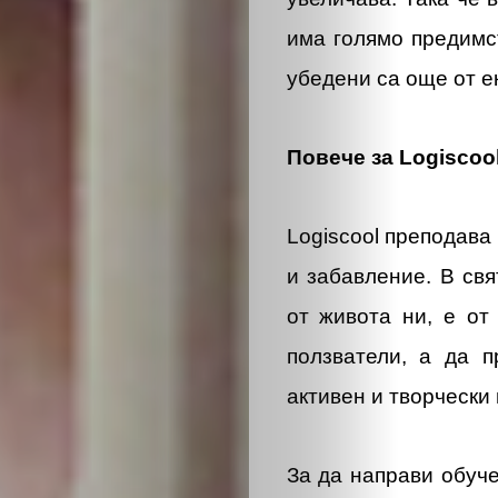
ОБЩЕСТВО
има голямо предимс
ОНЛАЙН
убедени са още от ек
ПАРИ
Повече за Logiscoo
ПОТРЕБИТЕ
Logiscool преподава
ПРОФЕСИИ
и забавление. В свя
ПСИХОЛОГ
от живота ни, е от
ползватели, а да 
ТРАНСПОРТ
активен и творчески 
Search
За да направи обуче