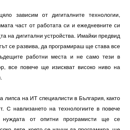
цяло зависим от дигиталните технологии,
ямата част от работата си и ежедневните си
та на дигитални устройства. Имайки предвид
етът се развива, да програмираш ще става все
Бъдещите работни места и не само тези в
ор, все повече ще изискват високо ниво на
.
а липса на ИТ специалисти в България, както
ят. С навлизането на технологиите в повече
 нуждата от опитни програмисти ще се
всяко дете, което се научи да програмира, ще