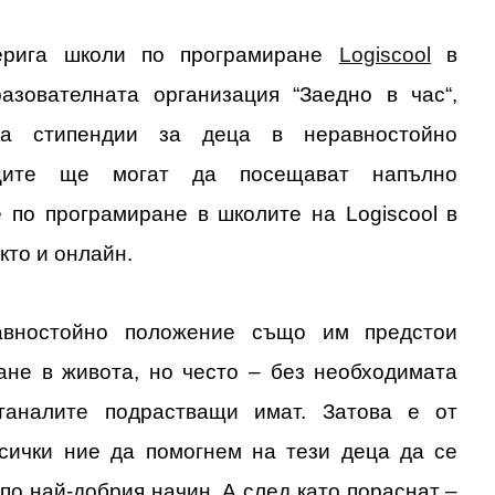
ерига школи по програмиране
Logiscool
в
азователната организация “Заедно в час“,
ка стипендии за деца в неравностойно
иците ще могат да посещават напълно
е по програмиране в школите на Logiscool в
кто и онлайн.
авностойно положение също им предстои
ане в живота, но често – без необходимата
станалите подрастващи имат. Затова е от
сички ние да помогнем на тези деца да се
 по най-добрия начин. А след като пораснат –