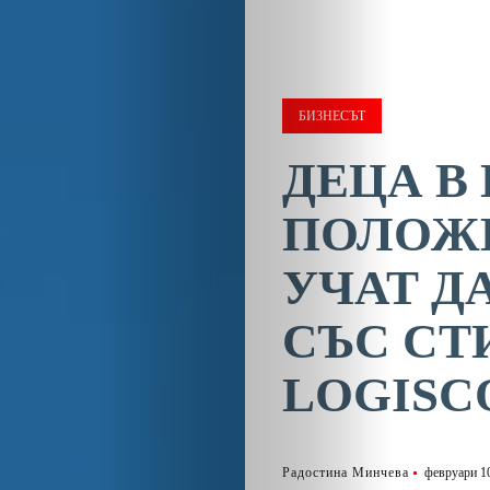
БИЗНЕСЪТ
ДЕЦА В
ПОЛОЖЕ
УЧАТ Д
СЪС СТ
LOGISC
Радостина Минчева
февруари 10