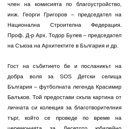
член на комисията по благоустройство,
инж. Георги Григоров – председател на
Национална Строителна Федерация.
Проф. Д-р Арх. Тодор Булев – председател
на Съюза на Архитектите в България и др.
Гост на събитието бе и посланикът на
добра воля за SOS Детски селища
България – футболната легенда Красимир
Балъков. Той предостави скъпа картина от
личната си колекция за благотворителния
търг, който се проведе по време на
церемонията за Десетото юбилейно