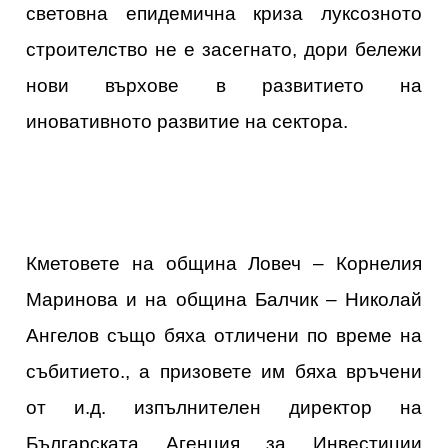
световна епидемична криза луксозното
строителство не е засегнато, дори бележи
нови върхове в развитието на
иновативното развитие на сектора.
Кметовете на община Ловеч – Корнелия
Маринова и на община Балчик – Николай
Ангелов също бяха отличени по време на
събитието., а призовете им бяха връчени
от и.д. изпълнителен директор на
Българската Агенция за Инвестиции