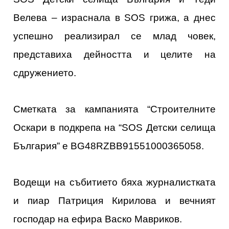
Велева – израснала в SOS грижа, а днес
успешно реализирал се млад човек,
представиха дейността и целите на
сдружението.
Сметката за кампанията “Строителните
Оскари в подкрепа на “SOS Детски селища
България” е BG48RZBB91551000365058.
Водещи на събитието бяха журналистката
и пиар Патриция Кирилова и вечният
господар на ефира Васко Мавриков.