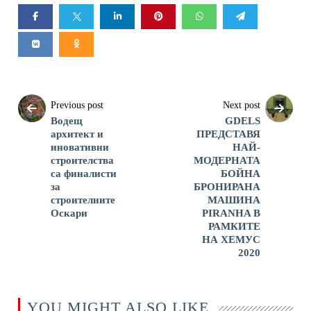
Previous post
Next post
Водещ
GDELS
архитект и
ПРЕДСТАВЯ
иновативни
НАЙ-
строителства
МОДЕРНАТА
са финалисти
БОЙНА
за
БРОНИРАНА
строителните
МАШИНА
Оскари
PIRANHA В
РАМКИТЕ
НА ХЕМУС
2020
YOU MIGHT ALSO LIKE