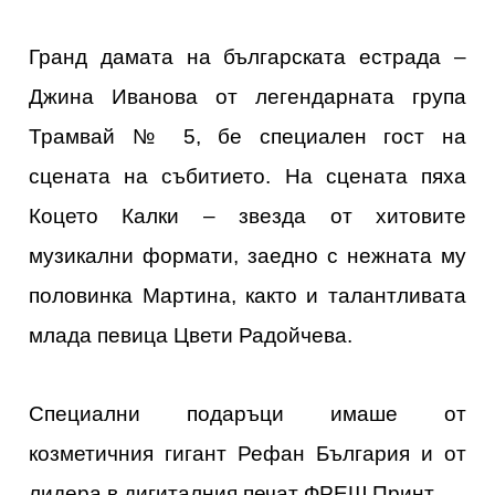
Гранд дамата на българската естрада –
Джина Иванова от легендарната група
Трамвай № 5, бе специален гост на
сцената на събитието. На сцената пяха
Коцето Калки – звезда от хитовите
музикални формати, заедно с нежната му
половинка Мартина, както и талантливата
млада певица Цвети Радойчева.
Специални подаръци имаше от
козметичния гигант Рефан България и от
лидера в дигиталния печат ФРЕШ Принт.