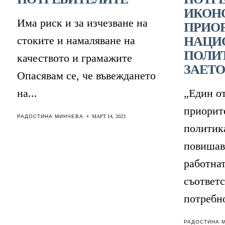
ИКОН
Има риск и за изчезване на
ПРИОР
стоките и намаляване на
НАЦИ
ПОЛИ
качеството и грамажите
ЗАЕТ
Опасявам се, че въвеждането
на...
„Един о
приорит
РАДОСТИНА МИНЧЕВА
МАРТ 14, 2023
политика
повишав
работнат
съответс
потребно
РАДОСТИНА 