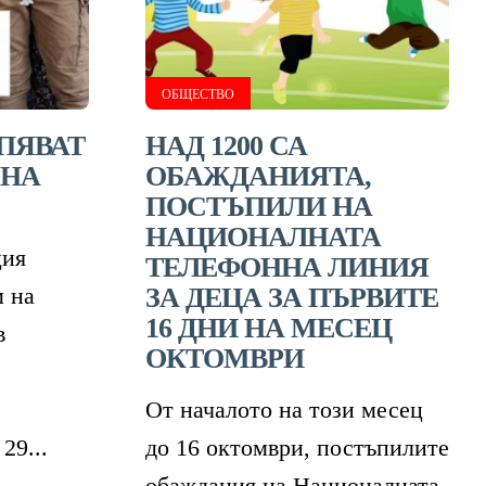
ОБЩЕСТВО
СПЯВАТ
НАД 1200 СА
 НА
ОБАЖДАНИЯТА,
ПОСТЪПИЛИ НА
НАЦИОНАЛНАТА
ЛИТЕ
ция
ТЕЛЕФОННА ЛИНИЯ
 на
ЗА ДЕЦА ЗА ПЪРВИТЕ
16 ДНИ НА МЕСЕЦ
в
ОКТОМВРИ
ИЯ
От началото на този месец
29...
до 16 октомври, постъпилите
обаждания на Националната