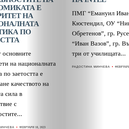
ОМИКАТА Е
ПМГ “Емануил Ивано
ИТЕТ НА
ОНАЛНАТА
Кюстендил, ОУ “Ни
ТИКА ПО
Обретенов”, гр. Рус
ОСТТА
“Иван Вазов”, гр. В
т основните
три от училищата...
ЗА
ети на националната
РАДОСТИНА МИНЧЕВА
ФЕВРУАРИ 
 по заетостта е
НАС
ане качеството на
а сила в
ЛИДЕРИ
твие с
СЪБИТИЯ
стите...
МИНЧЕВА
ФЕВРУАРИ 18, 2023