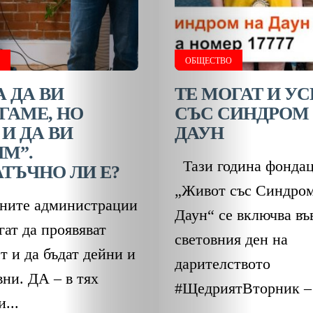
УСПЕХ
ОБЩЕСТВО
ОБЩЕСТВО
ОНЛАЙН
 ДА ВИ
ТЕ МОГАТ И У
ГАМЕ, НО
СЪС СИНДРОМ
ПАРИ
И ДА ВИ
ДАУН
М”.
ПОТРЕБИТЕ
Тази година фонда
ТЪЧНО ЛИ Е?
„Живот със Синдром
ПРОФЕСИИ
ните администрации
Даун“ се включва въ
ат да проявяват
ПСИХОЛОГ
световния ден на
т и да бъдат дейни и
дарителството
ТРАНСПОРТ
ни. ДА – в тях
#ЩедриятВторник – 
...