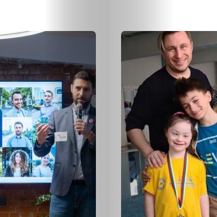
БИЗНЕСЪТ
ЕКО
и
БИО
КАНТОРА
ЛИЧНОСТИ
МЕТОДИ
ЗА